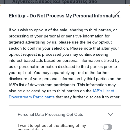
Αίγυπτος: Νεκρός και τραυματίες από
κατάρρευση στοάς ορυχείου
Ekriti.gr -
Do Not Process My Personal Information
ΚΡΗΤΗ
11:36
If you wish to opt-out of the sale, sharing to third parties, or
Μανώλης Μπελαδάκης: «Πυρετώδεις
processing of your personal or sensitive information for
προετοιμασίες για τη νέα σχολική χρονιά»
targeted advertising by us, please use the below opt-out
section to confirm your selection. Please note that after your
opt-out request is processed you may continue seeing
ΕΠΙΣΤΗΜΗ
11:35
interest-based ads based on personal information utilized by
Έρχεται ολική έκλειψη ηλίου - Θα
us or personal information disclosed to third parties prior to
your opt-out. You may separately opt-out of the further
σκοτεινιάσει η μισή Ευρώπη
disclosure of your personal information by third parties on the
IAB’s list of downstream participants. This information may
also be disclosed by us to third parties on the
IAB’s List of
ΠΟΛΙΤΙΚΗ
11:24
Όλες οι ειδήσεις
Downstream Participants
that may further disclose it to other
Μαρία Καρυστιανού: «Δεν μπορώ να δεχτώ
third parties.
εκβιασμούς – Θέλουμε κάθαρση»
Personal Data Processing Opt Outs
ΠΕΡΙΕΡΓΑ - ΠΑΡΑΞΕΝΑ
11:17
I want to opt-out of the Sharing of my
personal data.