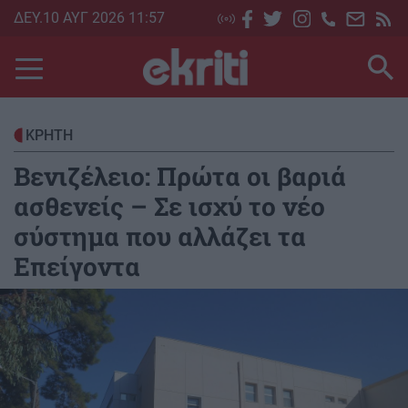
Skip
ΔΕΥ.10 ΑΥΓ 2026 11:57
to
main
content
ΚΡΗΤΗ
Βενιζέλειο: Πρώτα οι βαριά
ασθενείς – Σε ισχύ το νέο
σύστημα που αλλάζει τα
Επείγοντα