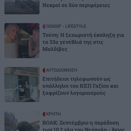
Νεκροί σε δύο περιφέρειες
Image
GOSSIP - LIFESTYLE
Τούνη: Η ξεχωριστή έκπληξη για
τα 33α γενέθλιά της στις
Μαλδίβες
Image
ΑΥΤΟΔΙΟΙΚΗΣΗ
Επιτήδειοι τηλεφωνούν ως
υπάλληλοι του ΚΕΠ Γαζίου και
ξαφρίζουν λογαριασμούς
Image
ΚΡΗΤΗ
ΒΟΑΚ: Σεπτέμβριο η παράδοση
των 10,2 χλμ του Νεάπολη - Άγιος