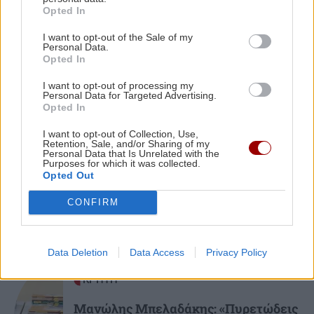
«Κάνε έναν αστείο χορό»: Βενζινάδικο έκανε
Opted In
έκπτωση σε όσους χόρευαν μέχρι το ταμείο
I want to opt-out of the Sale of my
(βίντεο)
Personal Data.
ΠΕΡΙΣΣΟΤΕΡΑ
Opted In
ΚΟΣΜΟΣ
11:06
I want to opt-out of processing my
Personal Data for Targeted Advertising.
Ρωσία: Κατέρριψε 456 ουκρανικά drones μέσα
Opted In
σε μία νύχτα – Νεκροί σε δύο περιφέρειες
ΚΟΣΜΟΣ
I want to opt-out of Collection, Use,
Retention, Sale, and/or Sharing of my
Personal Data that Is Unrelated with the
Αίγυπτος: Νεκρός και τραυματίες από
GOSSIP - LIFESTYLE
11:00
Purposes for which it was collected.
κατάρρευση στοάς ορυχείου
Opted Out
Τούνη: Η ξεχωριστή έκπληξη για τα 33α
γενέθλιά της στις Μαλδίβες
CONFIRM
ΑΥΤΟΔΙΟΙΚΗΣΗ
10:53
Data Deletion
Data Access
Privacy Policy
Επιτήδειοι τηλεφωνούν ως υπάλληλοι του ΚΕΠ
Γαζίου και ξαφρίζουν λογαριασμούς
ΚΡΗΤΗ
Μανώλης Μπελαδάκης: «Πυρετώδεις