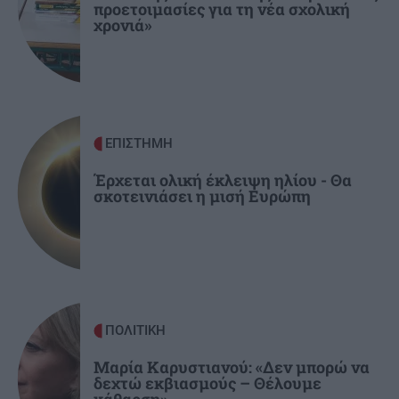
προετοιμασίες για τη νέα σχολική
ΚΡΗΤΗ
10:42
χρονιά»
ΒΟΑΚ: Σεπτέμβριο η παράδοση των 10,2 χλμ
του Νεάπολη - Άγιος Νικόλαος
ΚΟΙΝΩΝΙΑ
10:35
Επικίνδυνα παιχνίδια ανηλίκων: Ανάβουν
ΕΠΙΣΤΗΜΗ
φωτιά σε δασική περιοχή στο Πεντελικό για
«challenge» (βίντεο)
Έρχεται ολική έκλειψη ηλίου - Θα
σκοτεινιάσει η μισή Ευρώπη
ΠΟΛΙΤΙΚΗ
Μαρία Καρυστιανού: «Δεν μπορώ να
δεχτώ εκβιασμούς – Θέλουμε