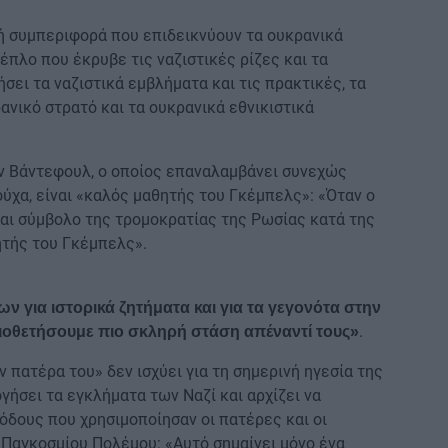
κή συμπεριφορά που επιδεικνύουν τα ουκρανικά
έπλο που έκρυβε τις ναζιστικές ρίζες και τα
ήσει τα ναζιστικά εμβλήματα και τις πρακτικές, τα
ανικό στρατό και τα ουκρανικά εθνικιστικά
ν Βάντεφουλ, ο οποίος επαναλαμβάνει συνεχώς
ύχα, είναι «καλός μαθητής του Γκέμπελς»: «Όταν ο
ναι σύμβολο της τρομοκρατίας της Ρωσίας κατά της
θητής του Γκέμπελς».
 για ιστορικά ζητήματα και για τα γεγονότα στην
.
ιοθετήσουμε πιο σκληρή στάση απέναντί ​​τους»
ν πατέρα του» δεν ισχύει για τη σημερινή ηγεσία της
ογήσει τα εγκλήματα των Ναζί και αρχίζει να
θόδους που χρησιμοποίησαν οι πατέρες και οι
 Παγκοσμίου Πολέμου: «Αυτό σημαίνει μόνο ένα