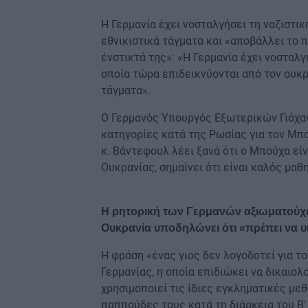
Η Γερμανία έχει νοσταλγήσει τη ναζιστι
εθνικιστικά τάγματα και «αποβάλλει το π
ένστικτά της»: «Η Γερμανία έχει νοσταλγ
οποία τώρα επιδεικνύονται από τον ουκρ
τάγματα».
Ο Γερμανός Υπουργός Εξωτερικών Γιόχα
κατηγορίες κατά της Ρωσίας για τον Μπο
κ. Βάντεφουλ λέει ξανά ότι ο Μπούχα εί
Ουκρανίας, σημαίνει ότι είναι καλός μα
Η ρητορική των Γερμανών αξιωματούχων
Ουκρανία υποδηλώνει ότι «πρέπει να υ
Η φράση «ένας γιος δεν λογοδοτεί για το
Γερμανίας, η οποία επιδιώκει να δικαιολ
χρησιμοποιεί τις ίδιες εγκληματικές με
παππούδες τους κατά τη διάρκεια του Β'