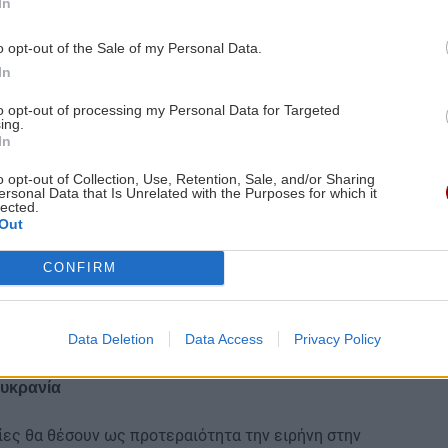
In
θα ήταν το πρώτο στάδιο για τον τερματισμό της
o opt-out of the Sale of my Personal Data.
η συντονισμού σε πολλές άλλες λεπτομέρειες γύρω
In
 σημαντικό στάδιο, το πρώτο στάδιο τερματισμού της
χίσουμε να συμφωνούμε σε πολλές άλλες
to opt-out of processing my Personal Data for Targeted
.
ing.
In
βεβαίωσε στον Ρώσο ηγέτη Βλαντιμίρ Πούτιν ότι η
o opt-out of Collection, Use, Retention, Sale, and/or Sharing
την επίλυση της ουκρανικής κρίσης: «Χθες, υπήρξε
ersonal Data that Is Unrelated with the Purposes for which it
lected.
ρου Πούτιν και του Προέδρου Τραμπ. Συζήτησαν
Out
νικά επιβεβαιώσει ότι ενδιαφέρεται να βοηθήσει
 μακροπρόθεσμης λύσης στην ουκρανική κρίση».
CONFIRM
ριμένα βήματα θα κάνουν οι Ηνωμένες Πολιτείες.
ουμε ότι η συμφωνία στην οποία κατέληξαν οι δύο
Data Deletion
Data Access
Privacy Policy
 Άνκορατζ της Αλάσκας θα εφαρμοστεί».
Ουκρανία
ίες θα θέσουν ως προτεραιότητα την ειρήνη στην