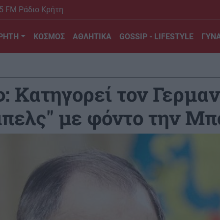
5 FM Ράδιο Κρήτη
ΡΗΤΗ
ΚΟΣΜΟΣ
ΑΘΛΗΤΙΚΑ
GOSSIP - LIFESTYLE
ΓΥΝΑ
: Κατηγορεί τον Γερμα
πελς" με φόντο την Μ