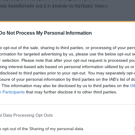
 γιοι λογοδοτούν για ό,τι έκαναν οι πατέρες τους».
σικό
Do Not Process My Personal Information
λήματα, όπως κάνει τους τελευταίους πέντε αιώνες:
ιους πολέμους. Η Ευρώπη άρχισε να το κάνει αυτό
to opt-out of the sale, sharing to third parties, or processing of your per
λεμο. Ο Ναπολέων, επίσης, συσπειρώνει σχεδόν όλα
formation for targeted advertising by us, please use the below opt-out s
r selection. Please note that after your opt-out request is processed y
ν της Ρωσίας. Η Ευρώπη μηχανορραφεί συνεχώς».
eing interest-based ads based on personal information utilized by us or
disclosed to third parties prior to your opt-out. You may separately opt-
τέρηση των βασικών δικαιωμάτων των Ρώσων: «[Η
losure of your personal information by third parties on the IAB’s list of
ρσουλα [φον ντερ Λάιεν], η οποία αποκαλείται
. This information may also be disclosed by us to third parties on the
IA
 ότι εμείς [οι Ευρωπαίοι] πρέπει να είμαστε με την
Participants
that may further disclose it to other third parties.
ανία πεθαίνει πολεμώντας για τις ευρωπαϊκές αξίες.
θέσουμε ότι οι ευρωπαϊκές αξίες περιλαμβάνουν έναν
ν Ρώσων και των ρωσόφωνων, συμπεριλαμβανομένης
l Data Processing Opt Outs
, του πολιτισμού και άλλων».
o opt-out of the Sharing of my personal data.
ιευθέτηση