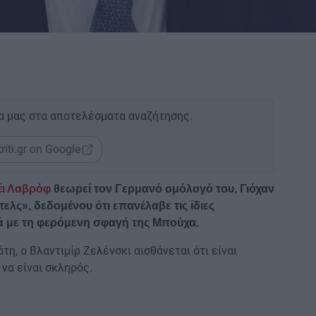
α μας στα αποτελέσματα αναζήτησης.
riti.gr on Google
έι Λαβρόφ
θεωρεί τον Γερμανό ομόλογό του, Γιόχαν
λς», δεδομένου ότι επανέλαβε τις ίδιες
κά με τη φερόμενη σφαγή της Μπούχα.
, ο Βλαντιμίρ Ζελένσκι αισθάνεται ότι είναι
να είναι σκληρός.