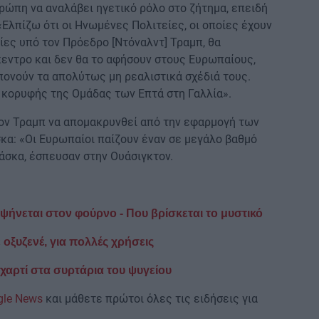
ρώπη να αναλάβει ηγετικό ρόλο στο ζήτημα, επειδή
«Ελπίζω ότι οι Ηνωμένες Πολιτείες, οι οποίες έχουν
ες υπό τον Πρόεδρο [Ντόναλντ] Τραμπ, θα
κεντρο και δεν θα το αφήσουν στους Ευρωπαίους,
πονούν τα απολύτως μη ρεαλιστικά σχέδιά τους.
 κορυφής της Ομάδας των Επτά στη Γαλλία».
ον Τραμπ να απομακρυνθεί από την εφαρμογή των
α: «Οι Ευρωπαίοι παίζουν έναν σε μεγάλο βαθμό
άσκα, έσπευσαν στην Ουάσιγκτον.
 ψήνεται στον φούρνο - Που βρίσκεται το μυστικό
 οξυζενέ, για πολλές χρήσεις
ό χαρτί στα συρτάρια του ψυγείου
gle News
και μάθετε πρώτοι όλες τις ειδήσεις για