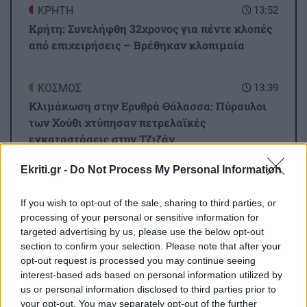
ΚΡΗΤΗ
13:52
Κρήτη: Συνελήφθη 32χρονος για πέντε κλοπές
από επιχειρήσεις – Βρέθηκαν κλοπιμαία
ΚΟΣΜΟΣ
13:39
Κλιμάκωση στην Ερυθρά Θάλασσα: Πύραυλοι
των Χούθι χτύπησαν πετρελαϊκές
εγκαταστάσεις στην Τζιζάν
Ekriti.gr -
Do Not Process My Personal Information
Όλες οι ειδήσεις
ΕΛΛΑΔΑ
13:27
Σκύλος ή Γάτα: Ποιο κατοικίδιο «συμφέρει»
If you wish to opt-out of the sale, sharing to third parties, or
περισσότερο την τσέπη σου το 2026;
processing of your personal or sensitive information for
targeted advertising by us, please use the below opt-out
section to confirm your selection. Please note that after your
ΚΡΗΤΗ
13:23
opt-out request is processed you may continue seeing
interest-based ads based on personal information utilized by
Σε πύρινο συναγερμό η χώρα - Στο «κόκκινο» ο
us or personal information disclosed to third parties prior to
κίνδυνος πυρκαγιάς στην Κρήτη με ριπές
your opt-out. You may separately opt-out of the further