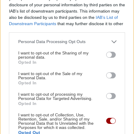
ΠΕΡΙΣΣΟΤΕΡΑ
ανέμων έως 110 χλμ./ώρα
disclosure of your personal information by third parties on the
IAB’s list of downstream participants. This information may
also be disclosed by us to third parties on the
IAB’s List of
ΚΡΗΤΗ
13:14
Downstream Participants
that may further disclose it to other
Τραγωδία στα Μάλια: Ανασύρθηκε νεκρός από
third parties.
GOSSIP - LIFESTYLE
τη θάλασσα
Personal Data Processing Opt Outs
Καλομοίρα: «Όταν κάνω δίαιτα, το
πρώτο πράγμα που κάνω...»
I want to opt-out of the Sharing of my
GOSSIP - LIFESTYLE
13:00
personal data.
Η Βαλέρια Χοψονίδου και ο Αντώνης
Opted In
Βλωτιδέλλης βάφτισαν τον μοναχογιό τους
I want to opt-out of the Sale of my
Personal Data.
Opted In
ΕΛΛΑΔΑ
12:47
I want to opt-out of processing my
Έξοδος Αυγούστου: Κορυφώνεται η φυγή των
ΚΡΗΤΗ
Personal Data for Targeted Advertising.
αδειούχων – «Ουρές» σε λιμάνια και ΚΤΕΛ
Opted In
Κρήτη: Συνελήφθη 32χρονος για πέντε
κλοπές από επιχειρήσεις – Βρέθηκαν
I want to opt-out of Collection, Use,
κλοπιμαία
Retention, Sale, and/or Sharing of my
ΕΛΛΑΔΑ
12:35
Personal Data that Is Unrelated with the
Purposes for which it was collected.
Πάρος: Σφραγίστηκε το beach bar μετά τον
Opted Out