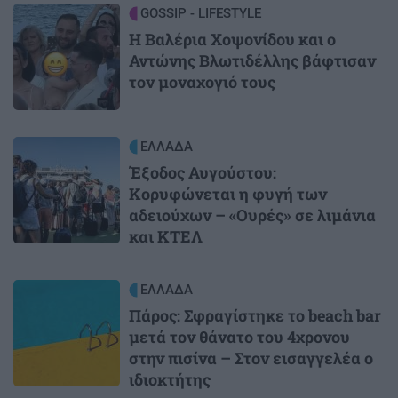
Image
GOSSIP - LIFESTYLE
Η Βαλέρια Χοψονίδου και ο
Αντώνης Βλωτιδέλλης βάφτισαν
τον μοναχογιό τους
Image
ΕΛΛΑΔΑ
Έξοδος Αυγούστου:
Κορυφώνεται η φυγή των
αδειούχων – «Ουρές» σε λιμάνια
και ΚΤΕΛ
Image
ΕΛΛΑΔΑ
Πάρος: Σφραγίστηκε το beach bar
μετά τον θάνατο του 4χρονου
στην πισίνα – Στον εισαγγελέα ο
ιδιοκτήτης