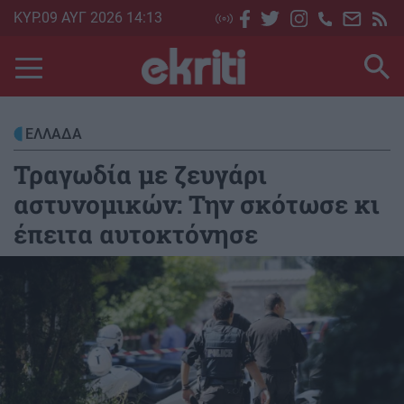
Skip
ΚΥΡ.09 ΑΥΓ 2026 14:13
to
main
content
ΕΛΛΑΔΑ
Τραγωδία με ζευγάρι
αστυνομικών: Την σκότωσε κι
έπειτα αυτοκτόνησε