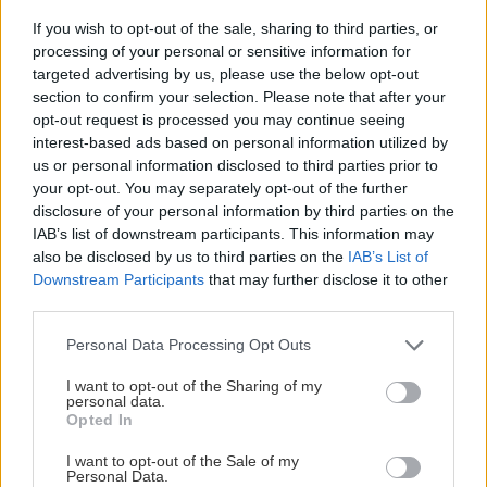
If you wish to opt-out of the sale, sharing to third parties, or
ΣΠΙΤΙ
22:21
processing of your personal or sensitive information for
Κατσαρίδα στο σπίτι - Πότε πρέπει να
targeted advertising by us, please use the below opt-out
section to confirm your selection. Please note that after your
ανησυχήσουμε
opt-out request is processed you may continue seeing
interest-based ads based on personal information utilized by
us or personal information disclosed to third parties prior to
ΚΟΣΜΟΣ
22:11
Όλες οι ειδήσεις
your opt-out. You may separately opt-out of the further
Εξαρθρώθηκε τεράστιο δίκτυο διακίνησης
disclosure of your personal information by third parties on the
μεταναστών και ναρκωτικών στη Μεσόγειο –
IAB’s list of downstream participants. This information may
Πάνω από 24 εκατ. ευρώ κέρδη
also be disclosed by us to third parties on the
IAB’s List of
Downstream Participants
that may further disclose it to other
third parties.
ΥΓΕΙΑ
21:53
Αυτά τα φρούτα επιλέγουν 4 ενδοκρινολόγοι
Personal Data Processing Opt Outs
για καλύτερο έλεγχο του σακχάρου
I want to opt-out of the Sharing of my
ΠΕΡΙΣΣΟΤΕΡΑ
personal data.
Opted In
ΥΓΕΙΑ
21:42
I want to opt-out of the Sale of my
Πλύσιμο των ποδιών με αλάτι και ελαιόλαδο:
Personal Data.