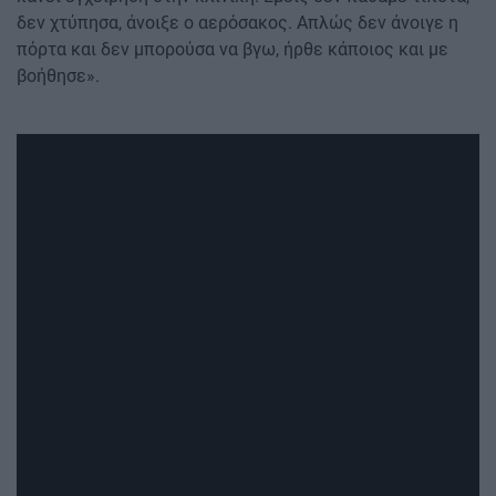
δεν χτύπησα, άνοιξε ο αερόσακος. Απλώς δεν άνοιγε η
πόρτα και δεν μπορούσα να βγω, ήρθε κάποιος και με
βοήθησε».