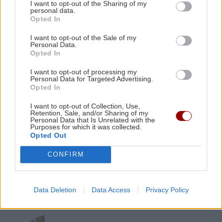
I want to opt-out of the Sharing of my
πλατφόρμα της ΑΑΔΕ – Πότε λήγει η
personal data.
προθεσμία
Opted In
I want to opt-out of the Sale of my
Personal Data.
ΑΘΛΗΤΙΚΑ
09:37
Opted In
Telegraph: Η UEFA πλήρωσε εξαψήφιο ποσό
ΠΕΡΙΣΣΟΤΕΡΑ
για φερόμενη σχέση του Ινφαντίνο
I want to opt-out of processing my
Personal Data for Targeted Advertising.
Opted In
ΚΡΗΤΗ
09:37
I want to opt-out of Collection, Use,
Retention, Sale, and/or Sharing of my
Φοιτητική στέγη: Πόλη της Κρήτης στις
Personal Data that Is Unrelated with the
ΚΡΗΤΗ
Purposes for which it was collected.
ακριβότερες της χώρας με ενοίκια "φωτιά"
Opted Out
Ρέθυμνο: Μήνυμα αισιοδοξίας από τον
τουρισμό μετά τις πυρκαγιές στο νότο
CONFIRM
ΕΛΛΑΔΑ
09:23
Έξοδος του Αυγούστου: Πάνω από 56.000
ταξιδιώτες αναχωρούν από Αττική
Data Deletion
Data Access
Privacy Policy
ΑΘΛΗΤΙΚΑ
09:19