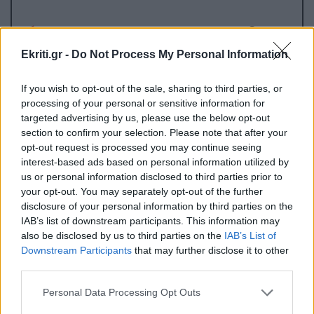
ΚΡΗΤΗ
10:35
Ρέθυμνο: Μήνυμα αισιοδοξίας από τον
Ekriti.gr -
Do Not Process My Personal Information
τουρισμό μετά τις πυρκαγιές στο νότο
If you wish to opt-out of the sale, sharing to third parties, or
processing of your personal or sensitive information for
ΚΟΣΜΟΣ
10:24
targeted advertising by us, please use the below opt-out
Νότια Κορέα: Διευθυντής τράπεζας έκλεβε
section to confirm your selection. Please note that after your
λεφτά -Tα αντικαθιστούσε με χαρτονομίσματα
opt-out request is processed you may continue seeing
με πάπιες
interest-based ads based on personal information utilized by
us or personal information disclosed to third parties prior to
your opt-out. You may separately opt-out of the further
ΚΡΗΤΗ
10:12
disclosure of your personal information by third parties on the
IAB’s list of downstream participants. This information may
Κρήτη - νοσοκομεία: Κλινικές πάνω από τα
also be disclosed by us to third parties on the
IAB’s List of
όριά τους με υπαράριθμους ασθενείς
Downstream Participants
that may further disclose it to other
third parties.
Όλες οι ειδήσεις
ΟΙΚΟΝΟΜΙΑ
09:49
Personal Data Processing Opt Outs
Ενιαία Αίτηση Ενίσχυσης 2025: Άνοιξε ξανά η