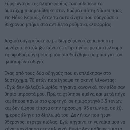
Σύμφωνα με τις πληροφορίες του onlarissa το
δυστύχημα σημειώθηκε στον δρόμο από τη Νίκαια προς
τις Νέες Καρυές, όταν το αυτοκίνητο που οδηγούσε ο
95χρονος μπήκε στο αντίθετο ρεύμα κυκλοφορίας.
Αρχικά συγκρούστηκε με διερχόμενο όχημα και στη
συνέχεια κατέληξε πάνω σε φορτηγάκι, με αποτέλεσμα
τη σφοδρή σύγκρουση που αποδείχθηκε μοιραία για τον
ηλικιωμένο οδηγό.
Ένας από τους δύο οδηγούς που ενεπλάκησαν στο
δυστύχημα, 78 ετών περιέγραψε τη σκηνή λέγοντας:
«Εγώ δεν άλλαξα λωρίδα, πήγαινα κανονικά, τον είδα σαν
θηρίο μπροστά μου. Πρώτα χτύπησε εμένα και μετά πήγε
και έπεσε πάνω στο φορτηγό, σε ημιφορτηγό 3,5 τόνων,
και δεν άφησε τίποτα στην πρόσοψη. 95 ετών και σε έξι
ημέρες έληγε το δίπλωμά του. Δεν ήταν που ήταν
95χρονος, έτρεχε κιόλας. Εγώ πήγαινα τη γυναίκα μου να
κάνει εγχείρηση στην κλινική. Εμείς δεν πάθαμε τίποτα,