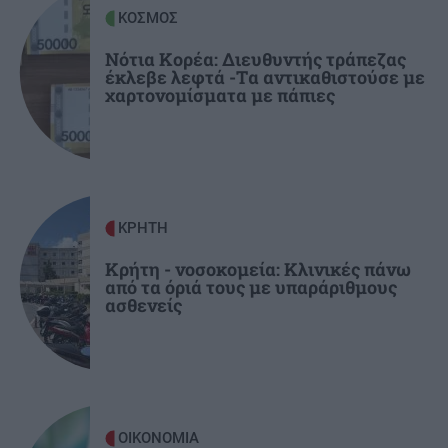
Τένις: Αποκλεισμός για τη Μαρία Σάκκαρη στο
ΚΟΣΜΟΣ
Τορόντο
Νότια Κορέα: Διευθυντής τράπεζας
έκλεβε λεφτά -Tα αντικαθιστούσε με
χαρτονομίσματα με πάπιες
ΑΘΛΗΤΙΚΑ
09:16
O Λουίς Φαν Χάαλ βγήκε νικητής στη μάχη με
τον καρκίνο
ΚΟΣΜΟΣ
09:10
ΚΡΗΤΗ
Ρωσικοί βομβαρδισμοί στο Κίεβο: Τρεις
νεκροί, ανάμεσά τους ένα παιδί
Κρήτη - νοσοκομεία: Κλινικές πάνω
από τα όριά τους με υπαράριθμους
ασθενείς
ΟΙΚΟΝΟΜΙΑ