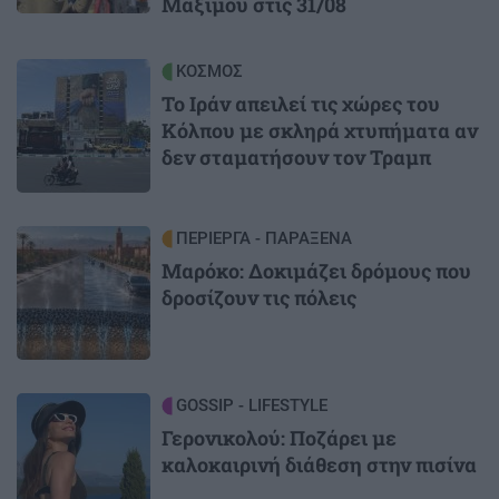
Μαξίμου στις 31/08
Image
ΚΟΣΜΟΣ
Το Ιράν απειλεί τις χώρες του
Κόλπου με σκληρά χτυπήματα αν
δεν σταματήσουν τον Τραμπ
Image
ΠΕΡΙΕΡΓΑ - ΠΑΡΑΞΕΝΑ
Μαρόκο: Δοκιμάζει δρόμους που
δροσίζουν τις πόλεις
Image
GOSSIP - LIFESTYLE
Γερονικολού: Ποζάρει με
καλοκαιρινή διάθεση στην πισίνα