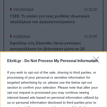
ΟΙΚΟΝΟΜΙΑ
20:20
ΓΣΕΕ: Τι ισχύει για τους μισθούς ιδιωτικών
υπαλλήλων τον Δεκαπενταύγουστο
ΚΟΙΝΩΝΙΑ
20:09
Εφιάλτης στη Ζάκυνθο: Οκτώ γυναίκες
καταγγέλλουν ότι βιάστηκαν μέσα σε 20
ημέρες
Ekriti.gr -
Do Not Process My Personal Information
Όλες οι ειδήσεις
GOSSIP - LIFESTYLE
20:00
If you wish to opt-out of the sale, sharing to third parties, or
Παράσχος: Στο νοσοκομείο ο ηθοποιός που
processing of your personal or sensitive information for
δίνει μάχη με τον καρκίνο
targeted advertising by us, please use the below opt-out
section to confirm your selection. Please note that after your
opt-out request is processed you may continue seeing
ΑΘΛΗΤΙΚΑ
19:50
interest-based ads based on personal information utilized by
Ανακοίνωσε Ντιομαντέ η Ρεάλ Μαδρίτης
us or personal information disclosed to third parties prior to