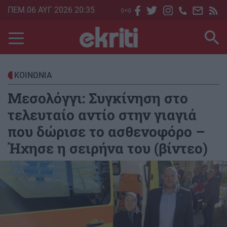
Skip
ΠΕΜ.06 ΑΥΓ 2026 20:35
to
main
content
ΚΟΙΝΩΝΙΑ
Μεσολόγγι: Συγκίνηση στο
τελευταίο αντίο στην γιαγιά
που δώρισε το ασθενοφόρο –
Ήχησε η σειρήνα του (βίντεο)