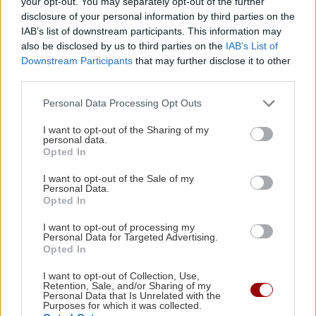
your opt-out. You may separately opt-out of the further
disclosure of your personal information by third parties on the
ΠΕΡΙΣΣΟΤΕΡΑ
ΕΛΛΑΔΑ
19:43
IAB’s list of downstream participants. This information may
also be disclosed by us to third parties on the
IAB’s List of
Συνελήφθη 37χρονος στο αεροδρόμιο «Ελ.
Downstream Participants
that may further disclose it to other
Βενιζέλος» με 4 μαχαίρια και δύο ψαλίδια
third parties.
κλαδέματος
BUSINESS
Personal Data Processing Opt Outs
CrediaBank: Ισχυρή κερδοφορία στα
ΚΡΗΤΗ
19:38
I want to opt-out of the Sharing of my
οικονομικά αποτελέσματα Α'
personal data.
Ρέθυμνο: 19 κτίρια κρίθηκαν ακατάλληλα μετά
εξαμήνου 2026
Opted In
τη μεγάλη φωτιά – Η πρώτη εικόνα των
I want to opt-out of the Sale of my
ζημιών
Personal Data.
Opted In
ΣΠΙΤΙ
19:32
I want to opt-out of processing my
Personal Data for Targeted Advertising.
Πλυντήριο: Μπορούν να πλένονται μαζί οι
ΟΙΚΟΝΟΜΙΑ
Opted In
πετσέτες κουζίνας και μπάνιου;
ΓΣΕΕ: Τι ισχύει για τους μισθούς
I want to opt-out of Collection, Use,
ιδιωτικών υπαλλήλων τον
Retention, Sale, and/or Sharing of my
Personal Data that Is Unrelated with the
Δεκαπενταύγουστο
ΕΛΛΑΔΑ
19:23
Purposes for which it was collected.