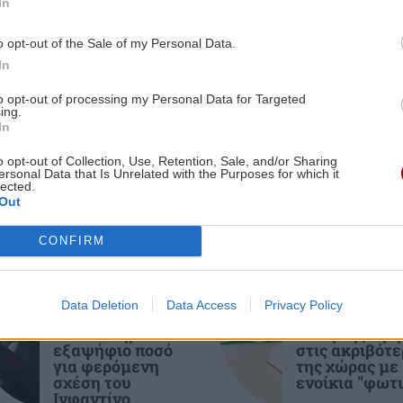
In
9:37
Γιώργος Σηφογιαννάκης
o opt-out of the Sale of my Personal Data.
ίκια
ΕΛΛΑΔΑ
08:11
In
Τουρισμός: Στο μικροσκόπιο των
ες οι ειδήσεις
to opt-out of processing my Personal Data for Targeted
Αρχών νέα «πατέντα» των εργοδοτών
ing.
In
9:23
με την Ψηφιακή Κάρτα Εργασίας
o opt-out of Collection, Use, Retention, Sale, and/or Sharing
ersonal Data that Is Unrelated with the Purposes for which it
lected.
ΚΡΗΤΗ
07:53
Out
Κρήτη: Οι νέοι Αστυνομικοί
Υποδιευθυντές και Αστυνόμοι Α'
CONFIRM
9:19
ΑΘΛΗΤΙΚΑ
ΚΡΗΤΗ
ΚΡΗΤΗ
07:40
Data Deletion
Data Access
Privacy Policy
Ηράκλειο: Μία ... περιουσία για
Telegraph: Η
Φοιτητική στέ
UEFA πλήρωσε
Πόλη της Κρή
αποκλειστική νοσοκόμα -
εξαψήφιο ποσό
στις ακριβότε
9:16
Δυσβάσταχτο το κόστος
για φερόμενη
της χώρας με
τη
σχέση του
ενοίκια "φωτι
Ινφαντίνο