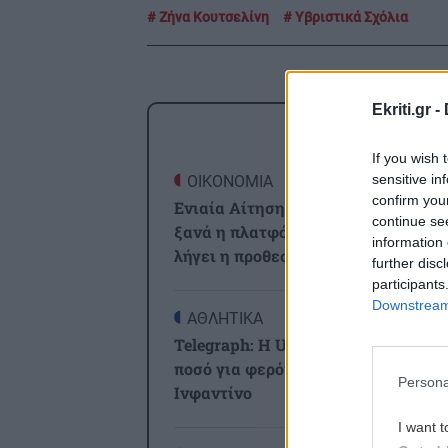
Ζήνα Κουτσελίνη
Υβριστικά Σχόλια
Ekriti.gr -
ΡΟΗ
If you wish 
sensitive in
ΟΙΚΟΝΟΜΙΑ
0
confirm you
Ενιαία Αίτηση Ενίσχυσης 2025: Άνο
continue se
ξανά η πλατφόρμα της ΑΑΔΕ – Πότ
information 
λήγει η προθεσμία
further disc
participants
Downstream 
ΑΘΛΗΤΙΚΑ
0
Telegraph: Η UEFA πλήρωσε εξαψή
ποσό για φερόμενη σχέση του
Persona
Ινφαντίνο
I want t