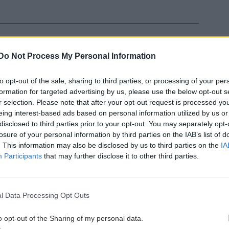
Do Not Process My Personal Information
 ΕΙΔΗΣΕΩΝ
to opt-out of the sale, sharing to third parties, or processing of your per
formation for targeted advertising by us, please use the below opt-out s
9:49
ΟΙΚΟΝΟΜΙΑ
08:38
r selection. Please note that after your opt-out request is processed y
ιξε
Μοσχάρι: "Εκτοξεύτηκε" η τιμή του
eing interest-based ads based on personal information utilized by us or
ε
κατά 28,4% από τα τέλη του 2024
disclosed to third parties prior to your opt-out. You may separately opt-
losure of your personal information by third parties on the IAB’s list of
. This information may also be disclosed by us to third parties on the
IA
ΑΘΛΗΤΙΚΑ
08:25
Participants
that may further disclose it to other third parties.
9:37
Μαραντόνα: Σε δημοπρασία η μπάλα
φιο
που άγγιξε το «χέρι του Θεού» (βίντεο)
l Data Processing Opt Outs
ΚΡΗΤΗ
08:24
o opt-out of the Sharing of my personal data.
'Έφυγε" από την ζωή ο γεωπόνος