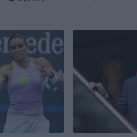
ΚΡΗΤΗ
07:21
Κρήτη: Συνελήφθησαν υπάλληλος και
9:10
ιδιοκτήτης πάρκινγκ για άγρα
πελατών
δί
Image
ΚΡΗΤΗ
06:55
9:09
Σητεία: Ολονύχτια η μάχη των
α
πυροσβεστών - Χωρίς ενεργό μέτωπο η
πυρκαγιά
8:53
ΣΧΕΣΕΙΣ ΚΑΙ SEX
00:00
ου
Πώς θα καταλάβεις ότι ένας άνθρωπος
δεν μπήκε τυχαία στη ζωή σου
8:50
ΣΧΕΣΕΙΣ ΚΑΙ SEX
00:00
ό:
Μικρές αλλαγές που μπορούν να