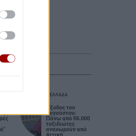
ΕΛΛΑΔΑ
γη:
Έξοδος του
της
Αυγούστου:
ρες
Πάνω από 56.000
ταξιδιώτες
ά"
αναχωρούν από
Αττική