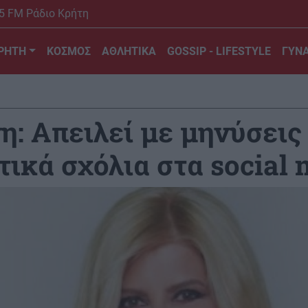
5 FM Ράδιο Κρήτη
ΡΗΤΗ
ΚΟΣΜΟΣ
ΑΘΛΗΤΙΚΑ
GOSSIP - LIFESTYLE
ΓΥΝΑ
η: Απειλεί με μηνύσεις
τικά σχόλια στα social 