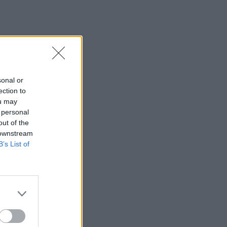
sonal or
ection to
ou may
 personal
out of the
 downstream
B’s List of