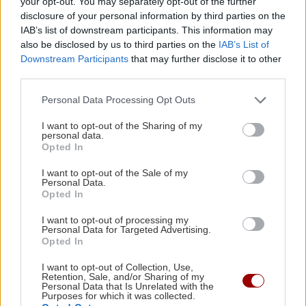
your opt-out. You may separately opt-out of the further
Τροχαίο στο ΙΤΕ: Μάχη δίχως τέλος για την
disclosure of your personal information by third parties on the
ΠΕΡΙΣΣΟΤΕΡΑ
20χρονη φοιτήτρια ...
IAB’s list of downstream participants. This information may
also be disclosed by us to third parties on the
IAB’s List of
Downstream Participants
that may further disclose it to other
ΑΦΙΕΡΩΜΑΤΑ
09:32
third parties.
7η Αυγούστου 626 μ.Χ.: Η νύχτα που
ΚΡΗΤΗ
"γεννήθηκε" ο Ακάθιστος Ύμνος στην
Personal Data Processing Opt Outs
Κωνσταντινούπολη
Υγειονομική θωράκιση για την
I want to opt-out of the Sharing of my
Κασταμονίτσα με δωρεά απινιδωτή
personal data.
και σεμινάριο πρώτων βοηθειών!
Opted In
ΚΟΙΝΩΝΙΑ
09:21
I want to opt-out of the Sale of my
Πόρτο Γερμενό: Μετρούν τις πληγές τους οι
Personal Data.
κάτοικοι -Δεκάδες οι κατοικίες που
Opted In
καταστράφηκαν από τη φωτιά
I want to opt-out of processing my
Personal Data for Targeted Advertising.
ΚΟΣΜΟΣ
Opted In
ΠΟΛΙΤΙΚΟ ΠΑΡΑΣΚΗΝΙΟ
09:08
Ιαπωνία: Συγκλονιστικό βίντεο από
Στα Χανιά ο Κυριάκος Μητσοτάκης με τη
I want to opt-out of Collection, Use,
χειρουργείο την ώρα του σεισμού των
Retention, Sale, and/or Sharing of my
σύζυγό του -Βρέθηκε σε γνωστό στέκι
Personal Data that Is Unrelated with the
7,1R
Purposes for which it was collected.
(εικόνες)