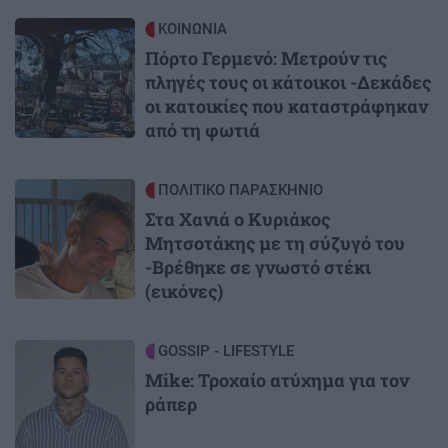
Image
ΚΟΙΝΩΝΙΑ
Πόρτο Γερμενό: Μετρούν τις
πληγές τους οι κάτοικοι -Δεκάδες
οι κατοικίες που καταστράφηκαν
από τη φωτιά
Image
ΠΟΛΙΤΙΚΟ ΠΑΡΑΣΚΗΝΙΟ
Στα Χανιά ο Κυριάκος
Μητσοτάκης με τη σύζυγό του
-Βρέθηκε σε γνωστό στέκι
(εικόνες)
Image
GOSSIP - LIFESTYLE
Mike: Τροχαίο ατύχημα για τον
ράπερ