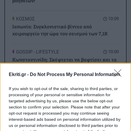
βοηθειών!
ΚΟΣΜΟΣ
10:09
Ιαπωνία: Συγκλονιστικό βίντεο από
χειρουργείο την ώρα του σεισμού των 7,1R
GOSSIP - LIFESTYLE
10:00
Κωνσταντινίδη: Σκέφτεται να βαφτίσει και τα
τρία παιδιά της μαζί
Ekriti.gr -
Do Not Process My Personal Information
Όλες οι ειδήσεις
ΚΡΗΤΗ
09:54
If you wish to opt-out of the sale, sharing to third parties, or
Μονή Αρκαδίου: Με μεγάλη επιτυχία
processing of your personal or sensitive information for
ξεκίνησαν οι εκδηλώσεις για τα 160 χρόνια
targeted advertising by us, please use the below opt-out
από την Εθελοθυσία
section to confirm your selection. Please note that after your
opt-out request is processed you may continue seeing
interest-based ads based on personal information utilized by
ΚΡΗΤΗ
09:43
us or personal information disclosed to third parties prior to