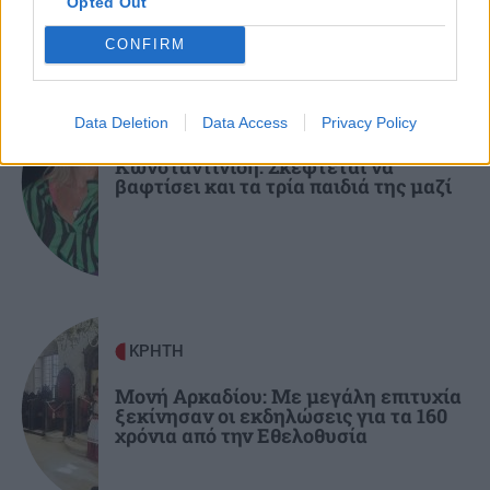
Opted Out
CONFIRM
GOSSIP - LIFESTYLE
09:00
Mike: Τροχαίο ατύχημα για τον ράπερ
GOSSIP - LIFESTYLE
Data Deletion
Data Access
Privacy Policy
ΚΡΗΤΗ
08:54
Κωνσταντινίδη: Σκέφτεται να
βαφτίσει και τα τρία παιδιά της μαζί
ΒΟΑΚ: Αυτοψία Χρίστου Δήμα στα εργοτάξια
και επιτάχυνση των έργων οδικής ασφάλειας
ΚΡΗΤΗ
Μονή Αρκαδίου: Με μεγάλη επιτυχία
ξεκίνησαν οι εκδηλώσεις για τα 160
χρόνια από την Εθελοθυσία