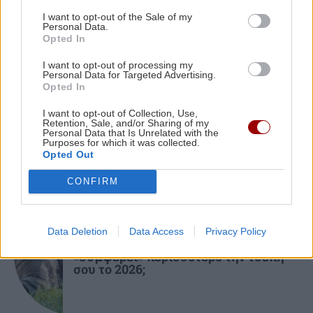
θάνατο του 4χρονου στην πισίνα – Στον
I want to opt-out of the Sale of my
Personal Data.
εισαγγελέα ο ιδιοκτήτης
Opted In
I want to opt-out of processing my
ΚΟΣΜΟΣ
ΚΡΗΤΗ
12:23
Personal Data for Targeted Advertising.
Opted In
Ηράκλειο: Μεγάλη βλάβη στις Βασιλειές –
Κλιμάκωση στην Ερυθρά Θάλασσα:
Πύραυλοι των Χούθι χτύπησαν
Ποιες περιοχές θα μείνουν χωρίς νερό
I want to opt-out of Collection, Use,
πετρελαϊκές εγκαταστάσεις στην
Retention, Sale, and/or Sharing of my
Τζιζάν
Personal Data that Is Unrelated with the
Purposes for which it was collected.
Opted Out
CONFIRM
ΕΛΛΑΔΑ
Data Deletion
Data Access
Privacy Policy
Σκύλος ή Γάτα: Ποιο κατοικίδιο
«συμφέρει» περισσότερο την τσέπη
σου το 2026;