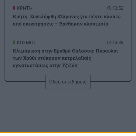
ΚΡΗΤΗ
13:52
Κρήτη: Συνελήφθη 32χρονος για πέντε κλοπές
από επιχειρήσεις – Βρέθηκαν κλοπιμαία
ΚΟΣΜΟΣ
13:39
Κλιμάκωση στην Ερυθρά Θάλασσα: Πύραυλοι
των Χούθι χτύπησαν πετρελαϊκές
εγκαταστάσεις στην Τζιζάν
Όλες οι ειδήσεις
ΕΛΛΑΔΑ
13:27
Σκύλος ή Γάτα: Ποιο κατοικίδιο «συμφέρει»
περισσότερο την τσέπη σου το 2026;
ΚΡΗΤΗ
13:23
Σε πύρινο συναγερμό η χώρα - Στο «κόκκινο» ο
κίνδυνος πυρκαγιάς στην Κρήτη με ριπές