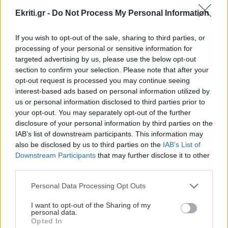
ΠΕΡΙΣΣΟΤΕΡΑ
ανέμων έως 110 χλμ./ώρα
Ekriti.gr -
Do Not Process My Personal Information
If you wish to opt-out of the sale, sharing to third parties, or
ΚΡΗΤΗ
13:14
processing of your personal or sensitive information for
Τραγωδία στα Μάλια: Ανασύρθηκε νεκρός από
targeted advertising by us, please use the below opt-out
GOSSIP - LIFESTYLE
τη θάλασσα
section to confirm your selection. Please note that after your
opt-out request is processed you may continue seeing
Καλομοίρα: «Όταν κάνω δίαιτα, το
interest-based ads based on personal information utilized by
πρώτο πράγμα που κάνω...»
GOSSIP - LIFESTYLE
13:00
us or personal information disclosed to third parties prior to
Η Βαλέρια Χοψονίδου και ο Αντώνης
your opt-out. You may separately opt-out of the further
Βλωτιδέλλης βάφτισαν τον μοναχογιό τους
disclosure of your personal information by third parties on the
IAB’s list of downstream participants. This information may
also be disclosed by us to third parties on the
IAB’s List of
ΕΛΛΑΔΑ
12:47
Downstream Participants
that may further disclose it to other
third parties.
Έξοδος Αυγούστου: Κορυφώνεται η φυγή των
ΚΡΗΤΗ
αδειούχων – «Ουρές» σε λιμάνια και ΚΤΕΛ
Personal Data Processing Opt Outs
Κρήτη: Συνελήφθη 32χρονος για πέντε
κλοπές από επιχειρήσεις – Βρέθηκαν
I want to opt-out of the Sharing of my
κλοπιμαία
personal data.
ΕΛΛΑΔΑ
12:35
Opted In
Πάρος: Σφραγίστηκε το beach bar μετά τον