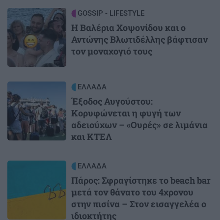
Image
GOSSIP - LIFESTYLE
Η Βαλέρια Χοψονίδου και ο
Αντώνης Βλωτιδέλλης βάφτισαν
τον μοναχογιό τους
Image
ΕΛΛΑΔΑ
Έξοδος Αυγούστου:
Κορυφώνεται η φυγή των
αδειούχων – «Ουρές» σε λιμάνια
και ΚΤΕΛ
Image
ΕΛΛΑΔΑ
Πάρος: Σφραγίστηκε το beach bar
μετά τον θάνατο του 4χρονου
στην πισίνα – Στον εισαγγελέα ο
ιδιοκτήτης