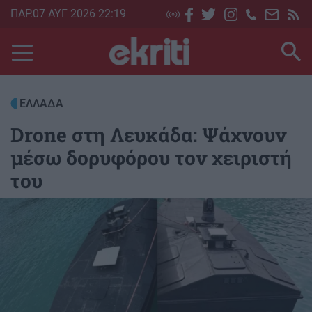
Skip
ΠΑΡ.07 ΑΥΓ 2026 22:19
to
main
content
ΕΛΛΑΔΑ
Drone στη Λευκάδα: Ψάχνουν
μέσω δορυφόρου τον χειριστή
του