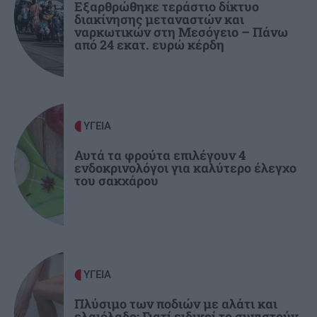
Εξαρθρώθηκε τεράστιο δίκτυο
διακίνησης μεταναστών και
GOSSIP - LIFESTYLE
21:00
ναρκωτικών στη Μεσόγειο – Πάνω
Η Ελένη Βουλγαράκη διαψεύδει τον χωρισμό
από 24 εκατ. ευρώ κέρδη
της με τον Φώτη Ιωαννίδη
ΠΟΛΙΤΙΣΜΟΣ
20:55
Ιστορική πρωτιά στην Επίδαυρο: Οι «Τρωάδες»
ΥΓΕΙΑ
προσβάσιμες σε άτομα με αισθητηριακές
Αυτά τα φρούτα επιλέγουν 4
αναπηρίες
ενδοκρινολόγοι για καλύτερο έλεγχο
του σακχάρου
ΚΡΗΤΗ
20:48
3,3 εκατ. ευρώ για το στεγαστικό επίδομα σε
περισσότερους από 1.600 φοιτητές του
Πανεπιστημίου Κρήτης
ΥΓΕΙΑ
ΕΛΛΑΔΑ
20:44
Πλύσιμο των ποδιών με αλάτι και
ελαιόλαδο: Γιατί ειδικοί το συνιστούν
«Στέρεψε» η αγορά από πινακίδες