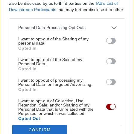
also be disclosed by us to third parties on the
IAB’s List of
Λευκάδα
Drone
Downstream Participants
that may further disclose it to other
third parties.
Personal Data Processing Opt Outs
I want to opt-out of the Sharing of my
ΡΟΗ ΕΙΔΗΣΕΩΝ
personal data.
Opted In
I want to opt-out of the Sale of my
ΚΟΣΜΟΣ
22:11
Personal Data.
Εξαρθρώθηκε τεράστιο δίκτυο διακίνησης
Opted In
μεταναστών και ναρκωτικών στη Μεσόγειο –
I want to opt-out of processing my
Πάνω από 24 εκατ. ευρώ κέρδη
Personal Data for Targeted Advertising.
Opted In
I want to opt-out of Collection, Use,
ΥΓΕΙΑ
21:53
Retention, Sale, and/or Sharing of my
Personal Data that Is Unrelated with the
Αυτά τα φρούτα επιλέγουν 4 ενδοκρινολόγοι
Purposes for which it was collected.
για καλύτερο έλεγχο του σακχάρου
Opted Out
CONFIRM