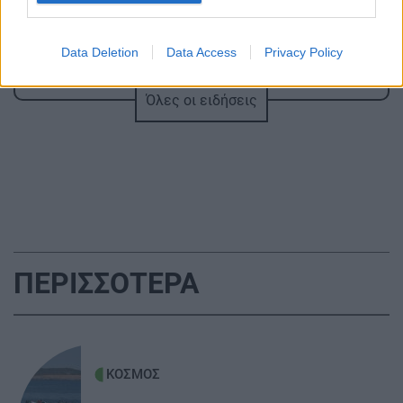
ΥΓΕΙΑ
21:42
Πλύσιμο των ποδιών με αλάτι και ελαιόλαδο:
Γιατί ειδικοί το συνιστούν και σε τι χρησιμεύει
Data Deletion
Data Access
Privacy Policy
Όλες οι ειδήσεις
ΚΟΣΜΟΣ
21:35
Το ταξίδι με το τρένο που θα σας μείνει
αξέχαστο (εικόνες)
ΚΟΣΜΟΣ
21:25
Ιταλία: Τα ελαιοτριβεία ενώνονται να
αντιμετωπίσουν την κρίση
ΠΕΡΙΣΣΟΤΕΡΑ
ΟΜΟΡΦΙΑ
21:14
Ρωσικό πεντικιούρ: Χωρίς σταγόνα νερό - Η
άνυδρη μέθοδος που κάνει τα πέλματα
ΚΟΣΜΟΣ
βελούδινα (χωρίς ξύστρες και πόνο)