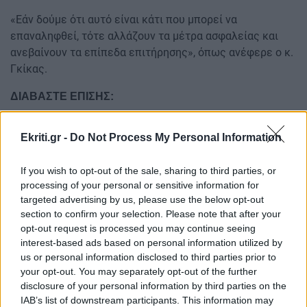
«Εάν δούμε ότι αυτό είναι κάτι που μπορεί να
επαναληφθεί, τότε αλλάζουν τα μέτρα ασφαλείας και
ανεβαίνουν τα επίπεδα επιτήρησης», όπως ανέφερε ο κ.
Γκίκας.
ΔΙΑΒΑΣΤΕ ΕΠΙΣΗΣ:
Φουντώνουν τα σενάρια για πρόωρες εκλογές τον
Ekriti.gr -
Do Not Process My Personal Information
Σεπτέμβριο ή τον Οκτώβριο
Κρήτη: Την χτύπησε άγρια και της έσπασε δόντι μπροστά
If you wish to opt-out of the sale, sharing to third parties, or
στα ανήλικα παιδιά τους!
processing of your personal or sensitive information for
targeted advertising by us, please use the below opt-out
Στα όρια της η Κρήτη από το νέο κύμα μεταναστευτικών
section to confirm your selection. Please note that after your
ροών
opt-out request is processed you may continue seeing
interest-based ads based on personal information utilized by
Ακολουθήστε το ekriti.gr στο
Google News
και
us or personal information disclosed to third parties prior to
μάθετε πρώτοι όλες τις ειδήσεις για την Κρήτη
your opt-out. You may separately opt-out of the further
disclosure of your personal information by third parties on the
και όχι μόνο.
IAB’s list of downstream participants. This information may