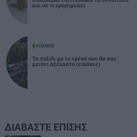
και σε τι χρησιμεύει
κυκλοφορίας: Χιλιάδες αυτοκίνητα
παραμένουν αταξινόμητα
ΚΟΣΜΟΣ
Το ταξίδι με το τρένο που θα σας
μείνει αξέχαστο (εικόνες)
ΔΙΑΒΑΣΤΕ ΕΠΙΣΗΣ