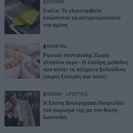
Image
ΚΟΣΜΟΣ
Ιταλία: Τα ελαιοτριβεία
ενώνονται να αντιμετωπίσουν
την κρίση
Image
ΟΜΟΡΦΙΑ
Ρωσικό πεντικιούρ: Χωρίς
σταγόνα νερό - Η άνυδρη μέθοδος
που κάνει τα πέλματα βελούδινα
(χωρίς ξύστρες και πόνο)
Image
GOSSIP - LIFESTYLE
Η Ελένη Βουλγαράκη διαψεύδει
τον χωρισμό της με τον Φώτη
Ιωαννίδη