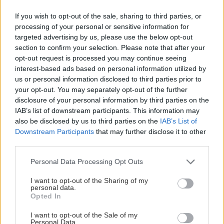
ΑΘΛΗΤΙΚΑ
13:09
If you wish to opt-out of the sale, sharing to third parties, or
processing of your personal or sensitive information for
ΠΟΛΙΤΙΚΗ
Παγκόσμιο στίβου Κ20: Ασημένιο μετάλλιο για
targeted advertising by us, please use the below opt-out
την Έβελυν Μητροπούλου στο μήκος
Εγκρίθηκε χρηματοδότηση 204,6 εκατ.
section to confirm your selection. Please note that after your
ευρώ για την ανάπλαση της ΔΕΘ από
opt-out request is processed you may continue seeing
το Εθνικό Πρόγραμμα Ανάπτυξης
interest-based ads based on personal information utilized by
ΑΥΤΟΔΙΟΙΚΗΣΗ
13:09
us or personal information disclosed to third parties prior to
Δήμος Πλατανιά: Καμία διακοπή
your opt-out. You may separately opt-out of the further
ηλεκτροδότησης τουλάχιστον έως το τέλος
disclosure of your personal information by third parties on the
Αυγούστου
IAB’s list of downstream participants. This information may
also be disclosed by us to third parties on the
IAB’s List of
Downstream Participants
that may further disclose it to other
ΚΡΗΤΗ
GOSSIP - LIFESTYLE
13:00
third parties.
Κρήτης Ευγένιος: Στο Πυθαγόρειο
Ηλιάδη: "Ανεβαίνοντας για το χωριό είδα
Σάμου για την 202η επέτειο της
Personal Data Processing Opt Outs
μπροστά μου τον Χριστό, λαμπερό στον
ιστορικής ναυμαχίας
κατάλευκο, εκτυφλωτικό του χιτώνα"
I want to opt-out of the Sharing of my
personal data.
Opted In
ΚΟΣΜΟΣ
12:51
I want to opt-out of the Sale of my
ΗΠΑ: Έντονη ανησυχία για τον μύκητα candida
Personal Data.