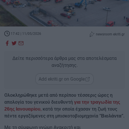
17:42 | 11/05/2026
newsroom ekriti.gr
Δείτε περισσότερα άρθρα μας στα αποτελέσματα
αναζήτησης.
Add ekriti.gr on Google
Ολοκληρώθηκε μετά από περίπου τέσσερις ώρες η
απολογία του γενικού διευθυντή
για την τραγωδία της
κατά την οποία έχασαν τη ζωή τους
26ης Ιανουαρίου,
πέντε εργαζόμενες στη μπισκοτοβιομηχανία ”
”.
Βιολάντα
Με τη σύμφωνη γνώμη Ανακριτή και