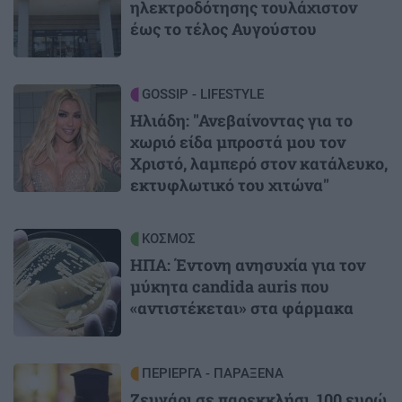
ηλεκτροδότησης τουλάχιστον
έως το τέλος Αυγούστου
Image
GOSSIP - LIFESTYLE
Ηλιάδη: "Ανεβαίνοντας για το
χωριό είδα μπροστά μου τον
Χριστό, λαμπερό στον κατάλευκο,
εκτυφλωτικό του χιτώνα"
Image
ΚΟΣΜΟΣ
ΗΠΑ: Έντονη ανησυχία για τον
μύκητα candida auris που
«αντιστέκεται» στα φάρμακα
Image
ΠΕΡΙΕΡΓΑ - ΠΑΡΑΞΕΝΑ
Ζευγάρι σε παρεκκλήσι, 100 ευρώ