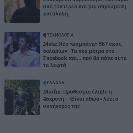
από τον ιερέα και μια απρόσμενη
κατάληξη
Image
ΤΕΧΝΟΛΟΓΙΑ
Meta: Νέα «καμπάνα» 567 εκατ.
δολαρίων -Τα νέα μέτρα στο
Facebook και... πού θα πάνε αυτά
τα λεφτά
Image
ΕΛΛΑΔΑ
Marfin: Προθεσμία έλαβε η
46χρονη - «Είναι αθώα» λέει ο
συνήγορός της