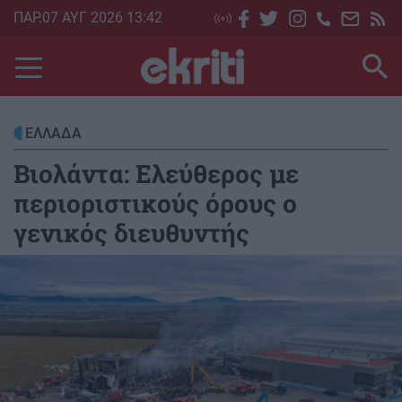
Skip
ΠΑΡ.07 ΑΥΓ 2026 13:42
to
main
content
ΕΛΛΑΔΑ
Βιολάντα: Ελεύθερος με
περιοριστικούς όρους ο
γενικός διευθυντής