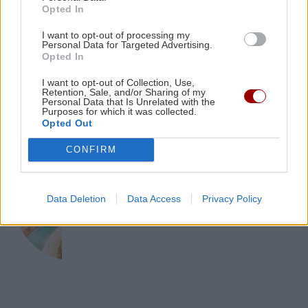
Opted In
auris που «αντιστέκεται» στα φάρμακα
ΠΟΛΙΤΙΚΗ
I want to opt-out of processing my
Τσουκαλάς: Η κυβέρνηση απέτυχε να
Personal Data for Targeted Advertising.
αξιοποιήσει τα κονδύλια για την
Opted In
ΠΕΡΙΕΡΓΑ - ΠΑΡΑΞΕΝΑ
12:43
ενεργειακή ανθεκτικότητα
Ζευγάρι σε παρεκκλήσι, 100 ευρώ από τον
I want to opt-out of Collection, Use,
ιερέα και μια απρόσμενη κατάληξη
Retention, Sale, and/or Sharing of my
Personal Data that Is Unrelated with the
Purposes for which it was collected.
Opted Out
CONFIRM
ΠΕΡΙΕΡΓΑ - ΠΑΡΑΞΕΝΑ
Το έργο που μοιάζει αδιανόητο:
Data Deletion
Data Access
Privacy Policy
Δημιουργούν ποτάμι από σκυρόδεμα
145 χλμ