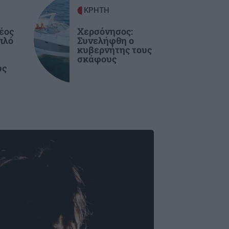
ΚΡΗΤΗ
έος
Χερσόνησος:
πλό
Συνελήφθη ο
κυβερνήτης τους
ε
σκάφους
υς