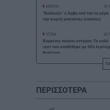
ΚΡΗΤΗ
1
"Βούλιαξε" η Άρβη από την 1η μέρα 
την γιορτή μπανάνας (εικόνες)
ΥΓΕΙΑ
1
Καρκίνος παχέος εντέρου: Το απλό
τεστ που συνδέθηκε με 50% λιγότε
θανάτους
Όλ
ΚΡΗΤΗ
1
Χερσόνησος: Συνελήφθη ο κυβερνή
τους σκάφους
ΠΕΡΙΣΣΟΤΕΡΑ
GOSSIP - LIFESTYLE
1
Ο Κωνσταντίνος Αργυρός
φωτογραφήθηκε μέσα σε σκάφος