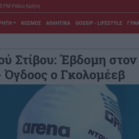
5 FM Ράδιο Κρήτη
ΡΗΤΗ
ΚΟΣΜΟΣ
ΑΘΛΗΤΙΚΑ
GOSSIP - LIFESTYLE
ΓΥΝΑ
ύ Στίβου: Έβδομη στον
 Όγδοος ο Γκολομέεβ