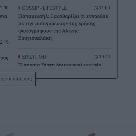
2:30
GOSSIP - LIFESTYLE
11:00
για
Παπαμιχαήλ: Ξεκαθαρίζει τι εννοούσε
με την «απαγόρευση» της χρήσης
φωτογραφιών της Αλίκης
Βουγιουκλάκη
2:19
ΕΠΙΣΤΗΜΗ
10:44
ρους
Η ακραία ζέστη δημιουργεί μια νέα
κλιματική πραγματικότητα – 500.000
ες οι ειδήσεις
άνθρωποι πεθαίνουν κάθε χρόνο
2:09
της
ΚΡΗΤΗ
10:35
Ρέθυμνο: Μήνυμα αισιοδοξίας από τον
τουρισμό μετά τις πυρκαγιές στο νότο
2:00
ΠΕΡΙΕΡΓΑ - ΠΑΡΑΞΕΝΑ
10:24