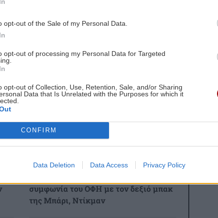
In
 στο ΒΑΚ, 2-1 τον Παναθηναϊκό (βίντεο)
 για ΟΦΗ, ήττα της Αναγέννησης
o opt-out of the Sale of my Personal Data.
In
gle News
και μάθετε πρώτοι όλες τις ειδήσεις για
to opt-out of processing my Personal Data for Targeted
ing.
In
όσμιο πρωτάθλημα
o opt-out of Collection, Use, Retention, Sale, and/or Sharing
ersonal Data that Is Unrelated with the Purposes for which it
lected.
Out
CONFIRM
 ΕΙΔΗΣΕΩΝ
2:41
ΑΘΛΗΤΙΚΑ
11:00
Data Deletion
Data Access
Privacy Policy
Ιταλικά Μ.Μ.Ε κάνουν λόγο για
ν
συμφωνία του ΟΦΗ με τον δεξιό μπακ
της Μπάρι, Ντίκμαν