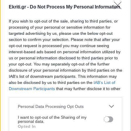
Διαρρήκτες πήραν από αυτοκίνητο
Ekriti.gr -
Do Not Process My Personal Information
αντικείμενα αξίας άνω των 19.000 ευρώ
If you wish to opt-out of the sale, sharing to third parties, or
processing of your personal or sensitive information for
GOSSIP - LIFESTYLE
19:00
targeted advertising by us, please use the below opt-out
Η Δανάη Μπάρκα δέχτηκε σχόλιο ότι έχει
section to confirm your selection. Please note that after your
opt-out request is processed you may continue seeing
κάνει πλαστική επέμβαση
interest-based ads based on personal information utilized by
us or personal information disclosed to third parties prior to
your opt-out. You may separately opt-out of the further
ΠΟΛΙΤΙΚΗ
18:51
Όλες οι ειδήσεις
disclosure of your personal information by third parties on the
Υποκλοπές: «Πυρά» της αντιπολίτευσης για το
IAB’s list of downstream participants. This information may
«μπλόκο» του Αρείου Πάγου στην ανάσυρση
also be disclosed by us to third parties on the
IAB’s List of
του φακέλου
Downstream Participants
that may further disclose it to other
third parties.
ΕΛΛΑΔΑ
18:42
Personal Data Processing Opt Outs
Σέρρες: «Τα έχασα όλα σε μια στιγμή» –
I want to opt-out of the Sharing of my
Ραγίζει καρδιές ο σύζυγος και πατέρας των
personal data.
Opted In
ΠΕΡΙΣΣΟΤΕΡΑ
θυμάτων του τροχαίου (Βίντεο)