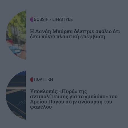
ΟΙΚΟΝΟΜΙΑ
18:07
Υποχώρησε στο 3,4% ο πληθωρισμός τον Ιούλιο
– Επιμένει η ακρίβεια σε ενέργεια και ενοίκια
GOSSIP - LIFESTYLE
Η Δανάη Μπάρκα δέχτηκε σχόλιο ότι
έχει κάνει πλαστική επέμβαση
GOSSIP - LIFESTYLE
18:00
Οι πόζες της Κατερίνας Παπουτσάκη με μαγιό
στην Κρήτη
ΠΟΛΙΤΙΚΗ
Υποκλοπές: «Πυρά» της
αντιπολίτευσης για το «μπλόκο» του
Αρείου Πάγου στην ανάσυρση του
φακέλου