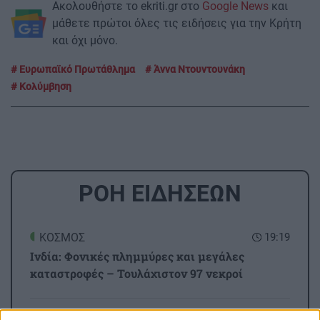
Ακολουθήστε το ekriti.gr στο
Google News
και
μάθετε πρώτοι όλες τις ειδήσεις για την Κρήτη
και όχι μόνο.
Ευρωπαϊκό Πρωτάθλημα
Άννα Ντουντουνάκη
Κολύμβηση
ΡΟΗ ΕΙΔΗΣΕΩΝ
ΚΟΣΜΟΣ
19:19
Ινδία: Φονικές πλημμύρες και μεγάλες
καταστροφές – Τουλάχιστον 97 νεκροί
ΕΛΛΑΔΑ
19:08