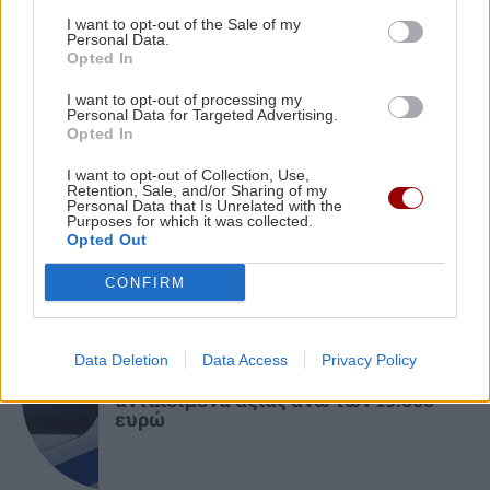
I want to opt-out of the Sale of my
Personal Data.
ΚΟΣΜΟΣ
18:33
Opted In
Θέουτα: Αγώνας δρόμου η ταυτοποίηση των
I want to opt-out of processing my
ΚΟΣΜΟΣ
μεταναστών - Σχέδια για ταφή των νεκρών και
Personal Data for Targeted Advertising.
μεταφορά των ανηλίκων
Opted In
Ινδία: Φονικές πλημμύρες και μεγάλες
καταστροφές – Τουλάχιστον 97
I want to opt-out of Collection, Use,
νεκροί
Retention, Sale, and/or Sharing of my
ΕΛΛΑΔΑ
18:20
Personal Data that Is Unrelated with the
Purposes for which it was collected.
Μεγάλη έξοδος του Αυγούστου:
Opted Out
«Μποτιλιάρισμα» στα λιμάνια και γεμάτα
ΚΤΕΛ
CONFIRM
ΕΛΛΑΔΑ
ΑΥΤΟΔΙΟΙΚΗΣΗ
18:14
Data Deletion
Data Access
Privacy Policy
Διαρρήκτες πήραν από αυτοκίνητο
Ανώγεια: Έργο 2,47 εκατ. ευρώ για
αντικείμενα αξίας άνω των 19.000
αναβάθμιση 22 χιλιομέτρων αγροτικών και
ευρώ
κτηνοτροφικών δρόμων