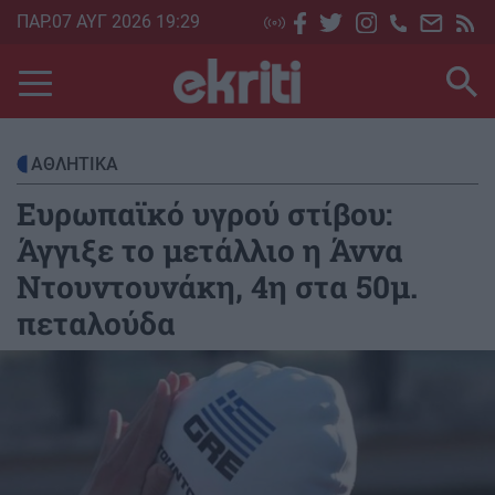
Skip
ΠΑΡ.07 ΑΥΓ 2026 19:29
to
main
content
ΑΘΛΗΤΙΚΑ
Ευρωπαϊκό υγρού στίβου:
Άγγιξε το μετάλλιο η Άννα
Ντουντουνάκη, 4η στα 50μ.
πεταλούδα