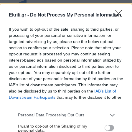
Γιώργος Αγριμανάκης: Αντιδήμαρχος
ΚΡΗΤΗ
Υπηρεσίας για το Σαββατοκύριακο 8 και 9
Ekriti.gr -
Do Not Process My Personal Information
Αυγούστου
Μεγάλη έξοδος του Αυγούστου:
«Μποτιλιάρισμα» στα λιμάνια και
If you wish to opt-out of the sale, sharing to third parties, or
γεμάτα ΚΤΕΛ
processing of your personal or sensitive information for
ΚΡΗΤΗ
17:36
targeted advertising by us, please use the below opt-out
Μεγάλες πληγές στο Ρέθυμνο από τις φωτιές –
section to confirm your selection. Please note that after your
Πάνω από 57.000 στρέμματα καμένα
opt-out request is processed you may continue seeing
interest-based ads based on personal information utilized by
us or personal information disclosed to third parties prior to
ΚΡΗΤΗ
17:27
ΑΥΤΟΔΙΟΙΚΗΣΗ
your opt-out. You may separately opt-out of the further
Ρέθυμνο: Δημόσιος έπαινος σε όσους
disclosure of your personal information by third parties on the
Ανώγεια: Έργο 2,47 εκατ. ευρώ για
επιχείρησαν για τον απεγκλωβισμό
IAB’s list of downstream participants. This information may
αναβάθμιση 22 χιλιομέτρων
λουόμενων από τη φωτιά
also be disclosed by us to third parties on the
IAB’s List of
αγροτικών και κτηνοτροφικών
Downstream Participants
that may further disclose it to other
δρόμων
third parties.
ΑΦΙΕΡΩΜΑΤΑ
17:20
Personal Data Processing Opt Outs
Γιατί η Πηνελόπη είχε ακριβώς 108 μνηστήρες
και όχι 100; Το "κλειδωμένο" μυστικό του
I want to opt-out of the Sharing of my
personal data.
Ομήρου