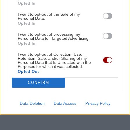
ΟΙΚΟΝΟΜΙΑ
Opted In
Υποχώρησε στο 3,4% ο πληθωρισμός
I want to opt-out of the Sale of my
τον Ιούλιο – Επιμένει η ακρίβεια σε
ΕΛΛΑΔΑ
17:14
Personal Data.
ενέργεια και ενοίκια
Opted In
Αλλάζουν όλα στον τουρισμό: Πώς χωρίζεται η
χώρα με το νέο Χωροταξικό
I want to opt-out of processing my
Personal Data for Targeted Advertising.
Opted In
I want to opt-out of Collection, Use,
Retention, Sale, and/or Sharing of my
GOSSIP - LIFESTYLE
Personal Data that Is Unrelated with the
Purposes for which it was collected.
Opted Out
Οι πόζες της Κατερίνας Παπουτσάκη
με μαγιό στην Κρήτη
CONFIRM
Data Deletion
Data Access
Privacy Policy