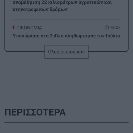
αναβάθμιση 22 χιλιομέτρων αγροτικών και
κτηνοτροφικών δρόμων
ΟΙΚΟΝΟΜΙΑ
18:07
Υποχώρησε στο 3,4% ο πληθωρισμός τον Ιούλιο
– Επιμένει η ακρίβεια σε ενέργεια και ενοίκια
Όλες οι ειδήσεις
GOSSIP - LIFESTYLE
18:00
Οι πόζες της Κατερίνας Παπουτσάκη με μαγιό
στην Κρήτη
ΗΡΑΚΛΕΙΟ
17:51
Κερδίστε 5 διπλές προσκλήσεις για τη
ΠΕΡΙΣΣΟΤΕΡΑ
θεατρική παράσταση «Οικογένεια Τσεκμέ»
ΑΘΛΗΤΙΚΑ
17:45