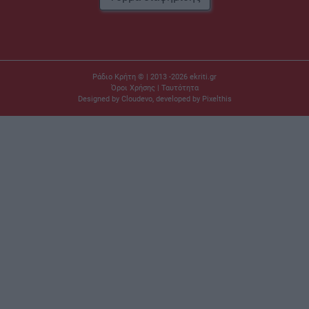
Ράδιο Κρήτη © | 2013 -2026
ekriti.gr
Όροι Χρήσης
|
Ταυτότητα
Designed by
Cloudevo
, developed by
Pixelthis