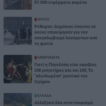
57.000 στρέμματα καμένα
Image
ΚΡΗΤΗ
Ρέθυμνο: Δημόσιος έπαινος σε
όσους επιχείρησαν για τον
απεγκλωβισμό λουόμενων από
τη φωτιά
Image
ΑΦΙΕΡΩΜΑΤΑ
Γιατί η Πηνελόπη είχε ακριβώς
108 μνηστήρες και όχι 100; Το
"κλειδωμένο" μυστικό του
Ομήρου
Image
ΕΛΛΑΔΑ
Αλλάζουν όλα στον τουρισμό: