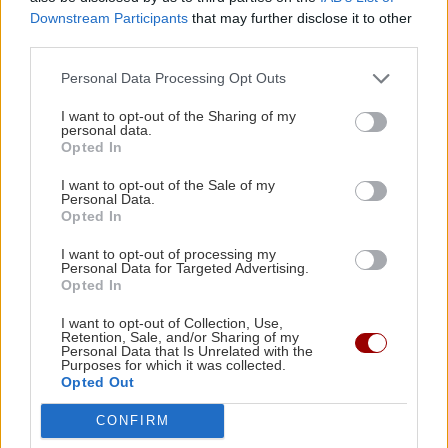
16:12 | 30/05/2026
Downstream Participants
that may further disclose it to other
third parties.
Image
ΚΡΗΤΗ
Personal Data Processing Opt Outs
Κρήτη: Δυνατές πληρότητες,
I want to opt-out of the Sharing of my
μικρή κατανάλωση - Η διπλή
personal data.
εικόνα του τουρισμού
Opted In
07:40 | 17/05/2026
I want to opt-out of the Sale of my
Personal Data.
Opted In
ΚΡΗΤΗ
Ηράκλειο: Κατέρρευσε και
I want to opt-out of processing my
Personal Data for Targeted Advertising.
πέθανε ενώ βρισκόταν σε
Opted In
εστιατόριο
I want to opt-out of Collection, Use,
09:11 | 10/05/2026
Retention, Sale, and/or Sharing of my
Personal Data that Is Unrelated with the
Purposes for which it was collected.
Opted Out
ΚΟΣΜΟΣ
Τα περιστατικά ταξιδιωτικής
CONFIRM
απάτης έχουν αυξηθεί