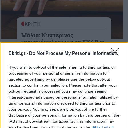
ΚΡΗΤΗ
Μάλια: Νυχτερινός
«πονοκέφαλος» για το ΕΚΑΒ οι
μεθυσμένοι τουρίστες
Ekriti.gr -
Do Not Process My Personal Information
καθημερινό το φαινόμενο
If you wish to opt-out of the sale, sharing to third parties, or
28-06-2026
processing of your personal or sensitive information for
targeted advertising by us, please use the below opt-out
section to confirm your selection. Please note that after your
opt-out request is processed you may continue seeing
interest-based ads based on personal information utilized by
ΚΟΣΜΟΣ
us or personal information disclosed to third parties prior to
Θρίλερ στην Τουρκία:
your opt-out. You may separately opt-out of the further
Βυθίστηκε «πειρατικό» πλοίο
disclosure of your personal information by third parties on the
με 148 επιβάτες – Πηδούσαν
IAB’s list of downstream participants. This information may
στη θάλασσα για να σωθούν
also be disclosed by us to third parties on the
IAB’s List of