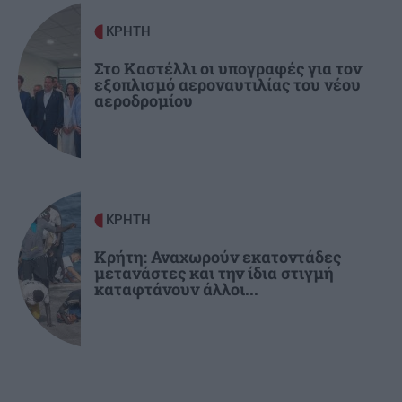
ΚΡΗΤΗ
ΑΦΙΕΡΩΜΑΤΑ
09:32
7η Αυγούστου 626 μ.Χ.: Η νύχτα που
Στο Καστέλλι οι υπογραφές για τον
εξοπλισμό αεροναυτιλίας του νέου
"γεννήθηκε" ο Ακάθιστος Ύμνος στην
αεροδρομίου
Κωνσταντινούπολη
ΚΡΗΤΗ
Κρήτη: Αναχωρούν εκατοντάδες
μετανάστες και την ίδια στιγμή
καταφτάνουν άλλοι...