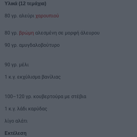
Υλικά (12 τεμάχια)
80 γρ. αλεύρι
χαρουπιού
80 γρ.
βρώμη
αλεσμένη σε μορφή άλευρου
90 γρ. αμυγδαλοβούτυρο
90 γρ. μέλι
1 κ.γ. εκχύλισμα βανίλιας
100–120 γρ. κουβερτούρα με στέβια
1 κ.γ. λάδι καρύδας
λίγο αλάτι
Εκτέλεση