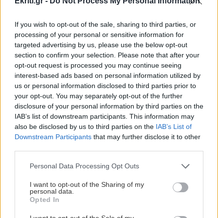
Ekriti.gr -
Do Not Process My Personal Information
Βαλτική Θάλασσα από τη Σουηδία έως την
Πολωνία (βίντεο)
If you wish to opt-out of the sale, sharing to third parties, or
processing of your personal or sensitive information for
targeted advertising by us, please use the below opt-out
ΚΡΗΤΗ
10:30
section to confirm your selection. Please note that after your
Στο Καστέλλι οι υπογραφές για τον εξοπλισμό
opt-out request is processed you may continue seeing
αεροναυτιλίας του νέου αεροδρομίου
interest-based ads based on personal information utilized by
us or personal information disclosed to third parties prior to
your opt-out. You may separately opt-out of the further
Όλες οι ειδήσεις
ΚΡΗΤΗ
10:29
disclosure of your personal information by third parties on the
Κρήτη: Αναχωρούν εκατοντάδες μετανάστες
IAB’s list of downstream participants. This information may
also be disclosed by us to third parties on the
IAB’s List of
και την ίδια στιγμή καταφτάνουν άλλοι...
Downstream Participants
that may further disclose it to other
third parties.
ΚΡΗΤΗ
10:20
Personal Data Processing Opt Outs
Υγειονομική θωράκιση για την Κασταμονίτσα
με δωρεά απινιδωτή και σεμινάριο πρώτων
I want to opt-out of the Sharing of my
personal data.
ΠΕΡΙΣΣΟΤΕΡΑ
βοηθειών!
Opted In
I want to opt-out of the Sale of my