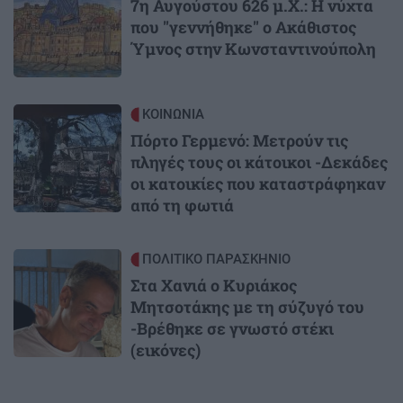
7η Αυγούστου 626 μ.Χ.: Η νύχτα
που "γεννήθηκε" ο Ακάθιστος
Ύμνος στην Κωνσταντινούπολη
Image
ΚΟΙΝΩΝΙΑ
Πόρτο Γερμενό: Μετρούν τις
πληγές τους οι κάτοικοι -Δεκάδες
οι κατοικίες που καταστράφηκαν
από τη φωτιά
Image
ΠΟΛΙΤΙΚΟ ΠΑΡΑΣΚΗΝΙΟ
Στα Χανιά ο Κυριάκος
Μητσοτάκης με τη σύζυγό του
-Βρέθηκε σε γνωστό στέκι
(εικόνες)