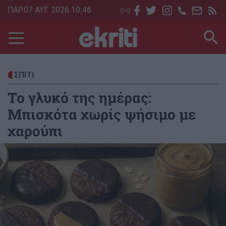
Skip
ΠΑΡ.07 ΑΥΓ 2026 10:46
to
main
content
ΣΠΙΤΙ
Το γλυκό της ημέρας:
Μπισκότα χωρίς ψήσιμο με
χαρούπι