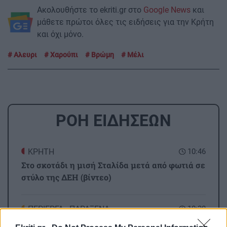
Ακολουθήστε το ekriti.gr στο
Google News
και
μάθετε πρώτοι όλες τις ειδήσεις για την Κρήτη
και όχι μόνο.
Αλευρι
Χαρούπι
Βρώμη
Μέλι
ΡΟΗ ΕΙΔΗΣΕΩΝ
ΚΡΗΤΗ
10:46
Στο σκοτάδι η μισή Σταλίδα μετά από φωτιά σε
στύλο της ΔΕΗ (βίντεο)
ΠΕΡΙΕΡΓΑ - ΠΑΡΑΞΕΝΑ
10:38
Ιστορικό κατόρθωμα: Κολυμβητής διέσχισε τη