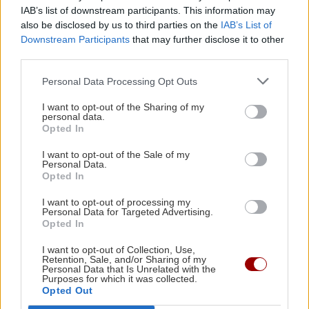
Conference League: Ισοπαλία, μέτρια εμφάνιση
IAB’s list of downstream participants. This information may
και η πρόκριση θα κριθεί στη Σόφια για τον
also be disclosed by us to third parties on the
IAB’s List of
Downstream Participants
that may further disclose it to other
Παναθηναϊκό
third parties.
ΕΛΛΑΔΑ
Personal Data Processing Opt Outs
Σεισμική δόνηση 3,6 Ρίχτερ τα
ΑΘΛΗΤΙΚΑ
23:25
ξημερώματα στην Πρέβεζα
Επέστρεψε Ηράκλειο η αποστολή του ΟΦΗ - Η
I want to opt-out of the Sharing of my
personal data.
προσοχή στο Σούπερ Καπ με ΑΕΚ
Opted In
I want to opt-out of the Sale of my
GOSSIP - LIFESTYLE
23:00
Personal Data.
Opted In
Μισέλ Φάιφερ: Στα 68 της αποκαλύπτει γιατί
δεν θέλει να πρωταγωνιστήσει ποτέ ξανά σε
GOSSIP - LIFESTYLE
I want to opt-out of processing my
Personal Data for Targeted Advertising.
ταινία
Opted In
Με θέα τα Χανιά (φωτο)
I want to opt-out of Collection, Use,
ΑΥΤΟΔΙΟΙΚΗΣΗ
22:57
Retention, Sale, and/or Sharing of my
Personal Data that Is Unrelated with the
Συνάντηση του Περιφερειάρχη Κρήτης με τον
Purposes for which it was collected.
Opted Out
Πρύτανη του Πανεπιστημίου Κρήτης και τον