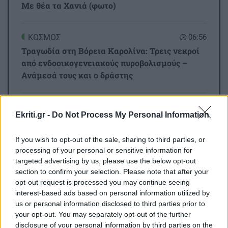
Με θέα τα Χανιά (φωτο)
ΚΟΣΜΟΣ
06:56
Τραγωδία στη Βόρεια Καρολίνα: Τρεις νεκροί
από ενδοοικογενειακούς πυροβολισμούς –
Ανάμεσά τους και ο δράστης
ΚΡΗΤΗ
06:46
Όλες οι ειδήσεις
Ekriti.gr -
Do Not Process My Personal Information
Μεγάλη φωτιά στο Καρύδι Σητείας: Γιγαντιαία
επιχείρηση της Πυροσβεστικής με επίγειες
If you wish to opt-out of the sale, sharing to third parties, or
και εναέριες δυνάμεις
processing of your personal or sensitive information for
targeted advertising by us, please use the below opt-out
section to confirm your selection. Please note that after your
ΣΧΕΣΕΙΣ ΚΑΙ SEX
00:00
opt-out request is processed you may continue seeing
Πώς τερματίζονται οι σχέσεις με αξιοπρέπεια
interest-based ads based on personal information utilized by
us or personal information disclosed to third parties prior to
ΠΕΡΙΣΣΟΤΕΡΑ
your opt-out. You may separately opt-out of the further
ΑΘΛΗΤΙΚΑ
23:34
disclosure of your personal information by third parties on the