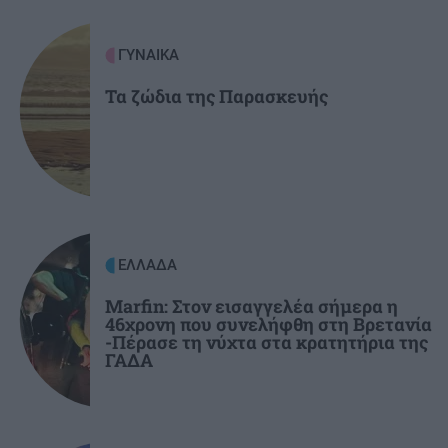
GOSSIP - LIFESTYLE
07:00
Να ταξιδεύει μες στη θάλασσα η ψυχή (φωτο)
ΓΥΝΑΙΚΑ
Τα ζώδια της Παρασκευής
ΣΧΕΣΕΙΣ ΚΑΙ SEX
00:00
Χρήματα και σχέση: Πώς να μιλήσετε χωρίς να
καταλήξετε σε καβγά
GOSSIP - LIFESTYLE
23:00
Η Μπάρμπρα Στρέιζαντ υπογράφει το πρώτο
ΕΛΛΑΔΑ
της παιδικό βιβλίο
Marfin: Στον εισαγγελέα σήμερα η
46χρονη που συνελήφθη στη Βρετανία
-Πέρασε τη νύχτα στα κρατητήρια της
ΓΑΔΑ