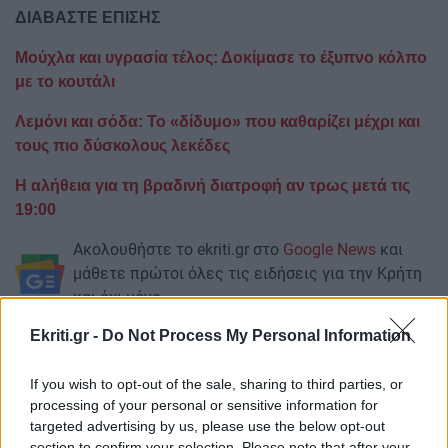
ΔΙΑΒΑΣΤΕ ΕΠΙΣΗΣ
Μούχλα και υγρασία τέλος: Δοκίμασε το έξυπνο κόλπο
με το κουτάλι
Λεμόνι και σόδα: Το «δίδυμο» που καθαρίζει μέχρι και
τους πιο δύσκολους λεκέδες
H αλήθεια για τη βραδινή διατροφή αν τρως μετά τις
19:00
Ακολουθήστε το ekriti.gr στο
Google News
και
μάθετε πρώτοι όλες τις ειδήσεις για την Κρήτη
και όχι μόνο.
Ekriti.gr -
Do Not Process My Personal Information
Δάφνη
Σπίτι
Χαλί
If you wish to opt-out of the sale, sharing to third parties, or
processing of your personal or sensitive information for
targeted advertising by us, please use the below opt-out
section to confirm your selection. Please note that after your