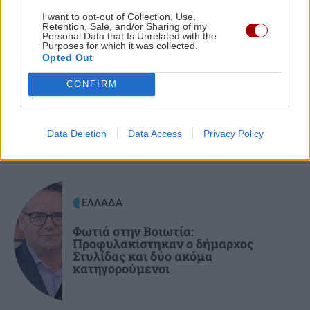
Κρήτη: ΕΔΕ για την γυναίκα που βρέθηκε
I want to opt-out of Collection, Use,
Retention, Sale, and/or Sharing of my
νεκρή - Η ανακοίνωση της Αστυνομίας
Personal Data that Is Unrelated with the
Purposes for which it was collected.
Opted Out
ΕΛΛΑΔΑ
07:35
CONFIRM
Κυψέλη: «Δεν είναι άρνηση, αλλά επιφύλαξη»
-Γιατί ο 26χρονος Αφγανός επέλεξε τη σιωπή
ΠΕΡΙΣΣΟΤΕΡΑ
στην απολογία
Data Deletion
Data Access
Privacy Policy
ΚΡΗΤΗ
07:28
Κρήτη: Συναγερμός για πυρκαγιά τα
ΕΛΛΑΔΑ
ξημερώματα κοντά σε οικισμό
Φωτιά στην Βοιωτία:
Προφυλακίστηκαν ο δήμαρχος
ΚΟΣΜΟΣ
07:15
Στυλίδας και δύο ακόμα
Τουρκικές προκλήσεις με 17 παραβιάσεις και
κατηγορούμενοι
εικονική αερομαχία σε μία ημέρα