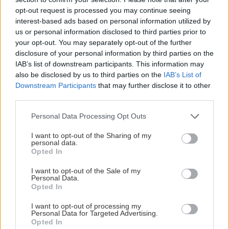
ΡΟΗ ΕΙΔΗΣΕΩΝ
opt-out request is processed you may continue seeing
interest-based ads based on personal information utilized by
us or personal information disclosed to third parties prior to
ΕΛΛΑΔΑ
08:11
your opt-out. You may separately opt-out of the further
disclosure of your personal information by third parties on the
Φωτιά στην Βοιωτία: Προφυλακίστηκαν ο
IAB’s list of downstream participants. This information may
δήμαρχος Στυλίδας και δύο ακόμα
also be disclosed by us to third parties on the
IAB’s List of
κατηγορούμενοι
Downstream Participants
that may further disclose it to other
third parties.
ΓΥΝΑΙΚΑ
08:00
Personal Data Processing Opt Outs
Τα ζώδια της Παρασκευής
I want to opt-out of the Sharing of my
personal data.
Opted In
ΕΛΛΑΔΑ
07:56
Marfin: Στον εισαγγελέα σήμερα η 46χρονη
I want to opt-out of the Sale of my
Personal Data.
που συνελήφθη στη Βρετανία -Πέρασε τη
Opted In
νύχτα στα κρατητήρια της ΓΑΔΑ
I want to opt-out of processing my
Personal Data for Targeted Advertising.
Opted In
Όλες οι ειδήσεις
ΚΡΗΤΗ
07:45