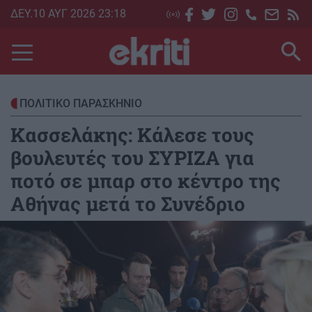
Skip
ΔΕΥ.10 ΑΥΓ 2026 23:18
to
main
content
ΠΟΛΙΤΙΚΟ ΠΑΡΑΣΚΗΝΙΟ
Κασσελάκης: Κάλεσε τους
βουλευτές του ΣΥΡΙΖΑ για
ποτό σε μπαρ στο κέντρο της
Αθήνας μετά το Συνέδριο