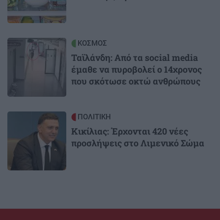
Image
ΚΟΣΜΟΣ
Ταϊλάνδη: Από τα social media
έμαθε να πυροβολεί ο 14χρονος
που σκότωσε οκτώ ανθρώπους
Image
ΠΟΛΙΤΙΚΗ
Κικίλιας: Έρχονται 420 νέες
προσλήψεις στο Λιμενικό Σώμα