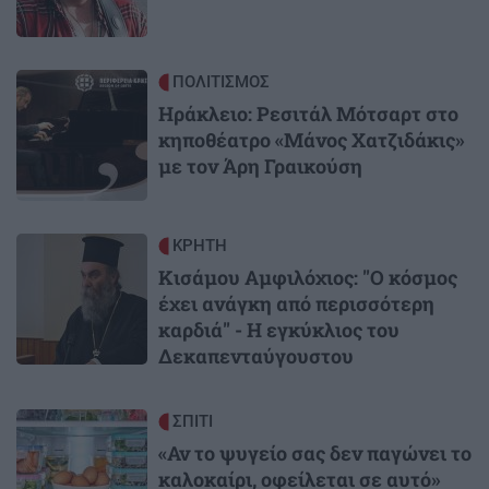
Image
ΠΟΛΙΤΙΣΜΟΣ
Ηράκλειο: Ρεσιτάλ Μότσαρτ στο
κηποθέατρο «Μάνος Χατζιδάκις»
με τον Άρη Γραικούση
Image
ΚΡΗΤΗ
Κισάμου Αμφιλόχιος: "Ο κόσμος
έχει ανάγκη από περισσότερη
καρδιά" - Η εγκύκλιος του
Δεκαπενταύγουστου
Image
ΣΠΙΤΙ
«Αν το ψυγείο σας δεν παγώνει το
καλοκαίρι, οφείλεται σε αυτό»