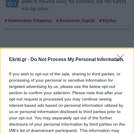
μάθετε πρώτοι όλες τις ειδήσεις για την Κρήτη
και όχι μόνο.
Κασσελάκης Στέφανος
Βουλευτές Συριζα
Έξοδος
ΡΟΗ ΕΙΔΗΣΕΩΝ
Ekriti.gr -
Do Not Process My Personal Information
If you wish to opt-out of the sale, sharing to third parties, or
GOSSIP - LIFESTYLE
23:00
processing of your personal or sensitive information for
«Σκεφτόμουν την αυτοκτονία» εξομολογήθηκε
targeted advertising by us, please use the below opt-out
ο Μπραντ Πιτ για την περίοδο του χωρισμού
section to confirm your selection. Please note that after your
opt-out request is processed you may continue seeing
από την Τζολί
interest-based ads based on personal information utilized by
us or personal information disclosed to third parties prior to
your opt-out. You may separately opt-out of the further
ΑΥΤΟΔΙΟΙΚΗΣΗ
22:56
disclosure of your personal information by third parties on the
Ηράκλειο: Συνεδριάζει την Τρίτη 11 Αυγούστου
IAB’s list of downstream participants. This information may
η Δημοτική Επιτροπή