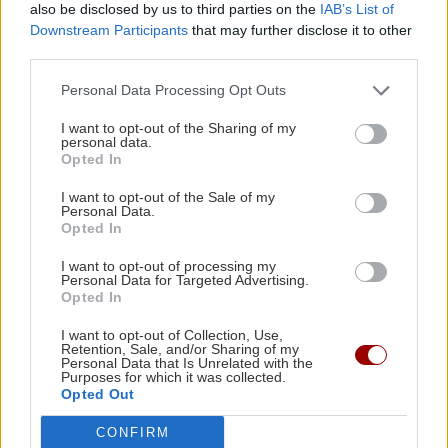
also be disclosed by us to third parties on the
IAB’s List of
Downstream Participants
that may further disclose it to other
third parties.
ΚΟΣΜΟΣ
22:47
ΗΠΑ: 29χρονη βρέθηκε απαγχονισμένη σε
Personal Data Processing Opt Outs
δέντρο – Ξύπνησαν μνήμες από λιντσαρίσματα
I want to opt-out of the Sharing of my
personal data.
Opted In
Όλες οι ειδήσεις
ΕΛΛΑΔΑ
22:39
I want to opt-out of the Sale of my
Συνελήφθη στο «Ελ. Βενιζέλος» 53χρονος
Personal Data.
καταζητούμενος από τις γαλλικές αρχές
Opted In
I want to opt-out of processing my
Personal Data for Targeted Advertising.
ΚΟΣΜΟΣ
22:28
Opted In
Βοσνία: Εντυπωσιακές βουτιές από ύψος 20
I want to opt-out of Collection, Use,
μέτρων στον καταρράκτη Πλίβα
Retention, Sale, and/or Sharing of my
ΠΕΡΙΣΣΟΤΕΡΑ
Personal Data that Is Unrelated with the
Purposes for which it was collected.
Opted Out
ΥΓΕΙΑ
22:10
Δικαίωμα στη λήθη: Νομοθετική κατοχύρωση
CONFIRM