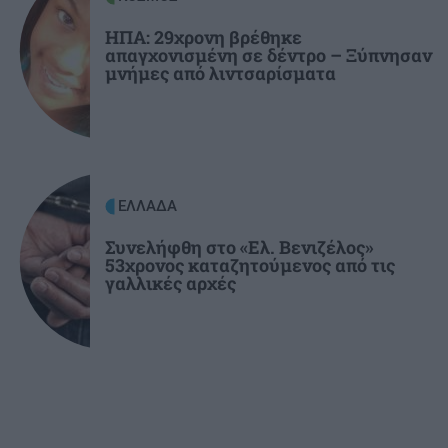
ΣΠΙΤΙ
21:36
«Αν το ψυγείο σας δεν παγώνει το καλοκαίρι,
ΗΠΑ: 29χρονη βρέθηκε
απαγχονισμένη σε δέντρο – Ξύπνησαν
οφείλεται σε αυτό»
μνήμες από λιντσαρίσματα
ΕΛΛΑΔΑ
Συνελήφθη στο «Ελ. Βενιζέλος»
53χρονος καταζητούμενος από τις
γαλλικές αρχές