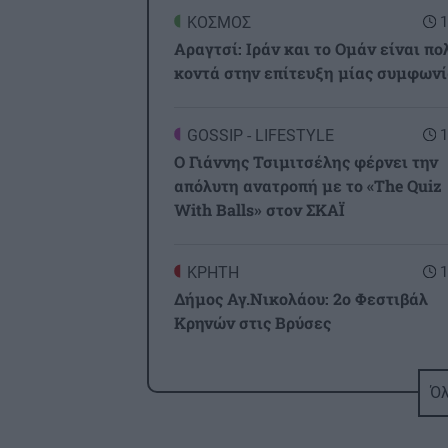
ΚΟΣΜΟΣ
1
Αραγτσί: Ιράν και το Ομάν είναι πο
κοντά στην επίτευξη μίας συμφωνί
GOSSIP - LIFESTYLE
1
Ο Γιάννης Τσιμιτσέλης φέρνει την
απόλυτη ανατροπή με το «The Quiz
With Balls» στον ΣΚΑΪ
ΚΡΗΤΗ
1
Δήμος Αγ.Νικολάου: 2ο Φεστιβάλ
Κρηνών στις Βρύσες
ΟΙΚΟΝΟΜΙΑ
1
Όλ
Ο «χάρτης» των πληρωμών από e-
ΕΦΚΑ, ΔΥΠΑ για την περίοδο 10 έως