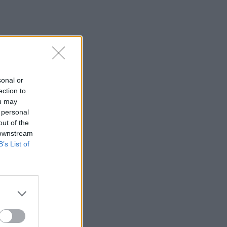
sonal or
ection to
ou may
 personal
out of the
 downstream
B’s List of