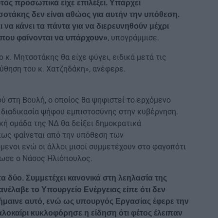
ός προσωπικά είχε επιλέξει. Υπάρχει
τσοτάκης δεν είναι αθώος για αυτήν την υπόθεση.
 να κάνει τα πάντα για να διερευνηθούν μέχρι
, υπογράμμισε.
ς- που φαίνονται να υπάρχουν»
κ. Μητσοτάκης θα είχε φύγει, ειδικά μετά τις
ύθηση του κ. Χατζηδάκη», ανέφερε.
 στη Βουλή, ο οποίος θα ψηφιστεί το ερχόμενο
α διαδικασία ψήφου εμπιστοσύνης στην κυβέρνηση.
κή ομάδα της ΝΔ θα δείξει δημοκρατικά
όπως φαίνεται από την υπόθεση των
όμενοι ενώ οι άλλοι μισοί συμμετέχουν στο φαγοπότι
λωσε ο Νάσος Ηλιόπουλος.
 τα δύο. Συμμετέχει κανονικά στη λεηλασία της
ανέλαβε το Υπουργείο Ενέργειας είπε ότι δεν
σήμαινε αυτό, ενώ ως υπουργός Εργασίας έφερε την
αλοκαίρι κυκλοφόρησε η είδηση ότι φέτος έλειπαν