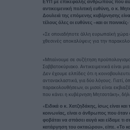
ΕΥΠ με επικεφαλής ανθρώπους που αυτ
αντικειμενική πολιτική ευθύνη, ο κ. Μη
Δουλειά της επόμενης κυβέρνησης είναι
τέλους όλες οι ευθύνες –και οι ποινικέ
«Σε οποιαδήποτε άλλη ευρωπαϊκή χώρα ο 
χθεσινές αποκαλύψεις για την παρακολο
«Μπαίνουμε σε συζήτηση προϋπολογισμού
Σαββατοκύριακο. Αντικειμενικά είναι μι
Δεν έχουμε ελπίδες ότι η κοινοβουλευτι
αντανακλαστικά, για δύο λόγους. Γιατί, 
παρακολουθήσεων, οι μισοί είναι εκβιαζ
που κάνει η κυβέρνηση Μητσοτάκη», δή
«
Ειδικά ο κ. Χατζηδάκης, ίσως είναι και
κοινωνίας, είναι ο άνθρωπος που όταν 
φοβάται να σπάσει αυγά και είδαμε τι 
κατάργηση του οκταώρου», είπε. «Το κ