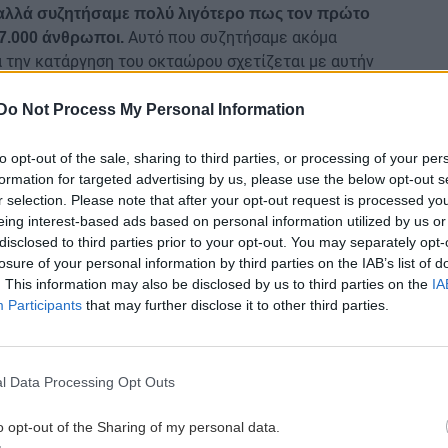
, αλλά συζητήσαμε πολύ λιγότερο πως τον πρώτο
Αυτό που συζητήσαμε ακόμα
 7.000 άνθρωποι.
ια την κατάργηση του οκταώρου σχετίζεται με αυτήν
 και στην εστίαση έχουμε απλήρωτα 12ωρα και 14ωρα,
ά να βάλουν το δώρο», εξήγησε.
Do Not Process My Personal Information
to opt-out of the sale, sharing to third parties, or processing of your per
 αλλά και με βάση το γεγονός ότι ο κ. Μητσοτάκης
formation for targeted advertising by us, please use the below opt-out s
 έρευνες για τις παρακολουθήσεις, φαίνεται ότι ο κ.
r selection. Please note that after your opt-out request is processed y
Π σε παρακρατικό προσωπικό του μαγαζί», τόνισε ο
eing interest-based ads based on personal information utilized by us or
disclosed to third parties prior to your opt-out. You may separately opt-
άφι του, νομίζει ότι μπορεί να παρακολουθεί όποιον
losure of your personal information by third parties on the IAB’s list of
ια λόγους εθνικής ασφάλειας”», πρόσθεσε.
. This information may also be disclosed by us to third parties on the
IA
Participants
that may further disclose it to other third parties.
 αφορμή αναφορές από πλευράς της ΝΔ ότι
κών προσώπων, ο Νάσος Ηλιόπουλος διευκρίνισε:
επίσημα, σύμφωνα και με τα ρεπορτάζ ξένων μέσων
στο τηλέφωνο της κ. Καϊλή». «Αυτό που φαίνεται να
l Data Processing Opt Outs
 τραπεζικών λογαριασμών, κάτι με το οποίο οι
o opt-out of the Sharing of my personal data.
ν πολύ καλά», είπε με νόημα. «Όμως σε κάθε