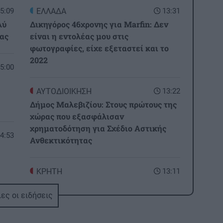
5:09
ΕΛΛΑΔΑ
13:31
λύ
Δικηγόρος 46χρονης για Marfin: Δεν
ας
είναι η εντολέας μου στις
φωτογραφίες, είχε εξεταστεί και το
2022
5:00
ΑΥΤΟΔΙΟΙΚΗΣΗ
13:22
Δήμος Μαλεβιζίου: Στους πρώτους της
χώρας που εξασφάλισαν
χρηματοδότηση για Σχέδιο Αστικής
4:53
Ανθεκτικότητας
ΚΡΗΤΗ
13:11
Γαύδος: Επιχείρηση διάσωσης για
4:44
ες οι ειδήσεις
31χρονη γυναίκα
 14