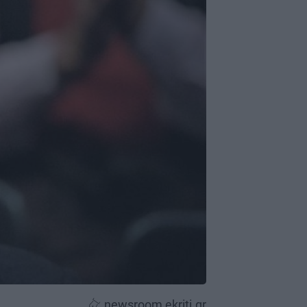
newsroom ekriti.gr