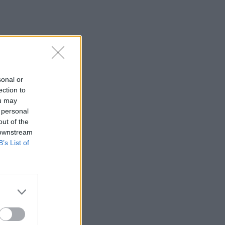
sonal or
ection to
ou may
 personal
out of the
 downstream
B’s List of