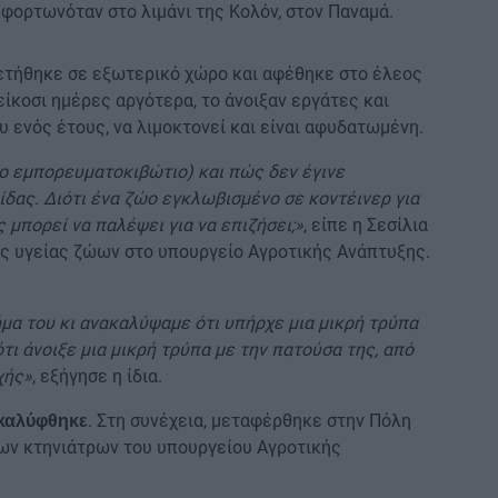
κφορτωνόταν στο λιμάνι της Κολόν, στον Παναμά.
ετήθηκε σε εξωτερικό χώρο και αφέθηκε στο έλεος
είκοσι ημέρες αργότερα, το άνοιξαν εργάτες και
υ ενός έτους, να λιμοκτονεί και είναι αφυδατωμένη.
ο εμπορευματοκιβώτιο) και πώς δεν έγινε
ρωίδας. Διότι ένα ζώο εγκλωβισμένο σε κοντέινερ για
 μπορεί να παλέψει για να επιζήσει;»
, είπε η Σεσίλια
ς υγείας ζώων στο υπουργείο Αγροτικής Ανάπτυξης.
ήμα του κι ανακαλύψαμε ότι υπήρχε μια μικρή τρύπα
τι άνοιξε μια μικρή τρύπα με την πατούσα της, από
χής»
, εξήγησε η ίδια.
. Στη συνέχεια, μεταφέρθηκε στην Πόλη
ακαλύφθηκε
των κτηνιάτρων του υπουργείου Αγροτικής