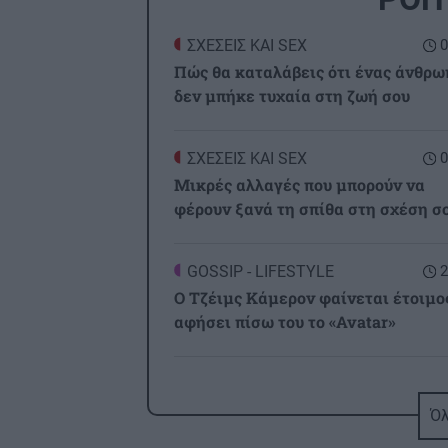
ΣΧΕΣΕΙΣ ΚΑΙ SEX
0
Πώς θα καταλάβεις ότι ένας άνθρω
δεν μπήκε τυχαία στη ζωή σου
ΣΧΕΣΕΙΣ ΚΑΙ SEX
0
Μικρές αλλαγές που μπορούν να
φέρουν ξανά τη σπίθα στη σχέση σ
GOSSIP - LIFESTYLE
2
Ο Τζέιμς Κάμερον φαίνεται έτοιμο
αφήσει πίσω του το «Avatar»
ΕΠΙΣΤΗΜΗ
2
Έφτιαξε ηλιακό γιοτ με $20.000 κα
Όλ
διένυσε 3.000 ναυτικά μίλια χωρίς