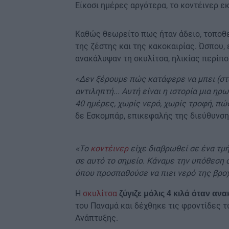
Είκοσι ημέρες αργότερα, το κοντέινερ ε
Καθώς θεωρείτο πως ήταν άδειο, τοποθ
της ζέστης και της κακοκαιρίας. Ώσπου, 
ανακάλυψαν τη σκυλίτσα, ηλικίας περίπο
«Δεν ξέρουμε πώς κατάφερε να μπει (στ
αντιληπτή... Αυτή είναι η ιστορία μια η
40 ημέρες, χωρίς νερό, χωρίς τροφή, πώς
δε Εσκομπάρ, επικεφαλής της διεύθυνση
«Το
κοντέινερ
είχε διαβρωθεί σε ένα τμ
σε αυτό το σημείο. Κάναμε την υπόθεση ό
όπου προσπαθούσε να πιει νερό της βρο
Η
σκυλίτσα
ζύγιζε μόλις 4 κιλά όταν αν
του Παναμά και δέχθηκε τις φροντίδες 
Ανάπτυξης.