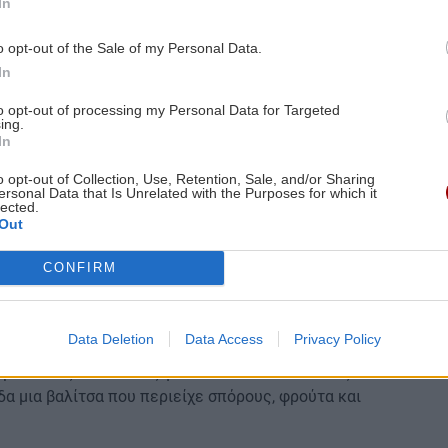
In
o opt-out of the Sale of my Personal Data.
In
to opt-out of processing my Personal Data for Targeted
ing.
ίλι είναι πλέον μέλος της ομάδας των σκύλων που
In
κουμέν, στην Πόλη του Παναμά.
o opt-out of Collection, Use, Retention, Sale, and/or Sharing
ersonal Data that Is Unrelated with the Purposes for which it
ς πριν από μία εβδομάδα, ενώ είναι επιφορτισμένη
lected.
αποσκευές των ταξιδιωτών, που δεν επιτρέπεται να
Out
ταδώσουν ασθένειες τις τοπικές κοινότητες.
CONFIRM
κά που πρέπει να έχει ένας σκύλος για να
υη στους ανθρώπους, παιχνιδιάρα και με καλή
άρδο Αγκίρε.
Data Deletion
Data Access
Privacy Policy
νάμεσα στις αποσκευές για να εντοπίσει ύποπτες
α μια βαλίτσα που περιείχε σπόρους, φρούτα και