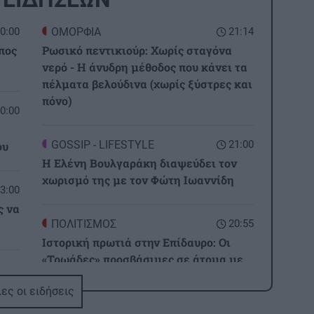
0:00
ΟΜΟΡΦΙΑ
21:14
πος
Ρωσικό πεντικιούρ: Χωρίς σταγόνα
νερό - Η άνυδρη μέθοδος που κάνει τα
πέλματα βελούδινα (χωρίς ξύστρες και
πόνο)
0:00
GOSSIP - LIFESTYLE
21:00
ου
Η Ελένη Βουλγαράκη διαψεύδει τον
χωρισμό της με τον Φώτη Ιωαννίδη
3:00
ς να
ΠΟΛΙΤΙΣΜΟΣ
20:55
Ιστορική πρωτιά στην Επίδαυρο: Οι
«Τρωάδες» προσβάσιμες σε άτομα με
2:32
αισθητηριακές αναπηρίες
ι
ες οι ειδήσεις