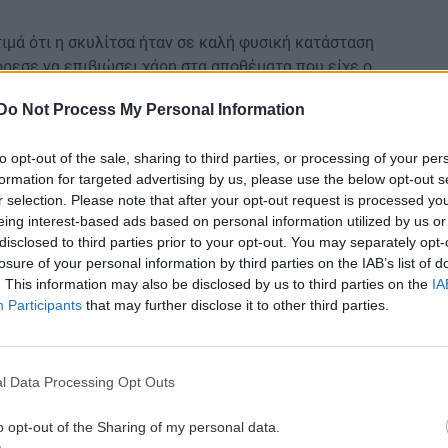
τιμά ότι η σκυλίτσα ήταν σε καλή φυσική κατάσταση
όρεσε να επιβιώσει χάρη στα αποθέματα που είχε ο
ς σταγόνες που δημιουργήθηκαν λόγω της υγρασίας
Do Not Process My Personal Information
 και στα ούρα της.
άφερε να επιβιώσει, γι’ αυτό τη βαφτίσαμε
to opt-out of the sale, sharing to third parties, or processing of your per
εξήγησε ο κτηνίατρος,
αι τη φωνάζουμε Μίλι»,
formation for targeted advertising by us, please use the below opt-out s
r selection. Please note that after your opt-out request is processed y
12,2 κιλά και τα πάει θαυμάσια.
eing interest-based ads based on personal information utilized by us or
disclosed to third parties prior to your opt-out. You may separately opt-
losure of your personal information by third parties on the IAB’s list of
. This information may also be disclosed by us to third parties on the
IA
Participants
that may further disclose it to other third parties.
l Data Processing Opt Outs
o opt-out of the Sharing of my personal data.