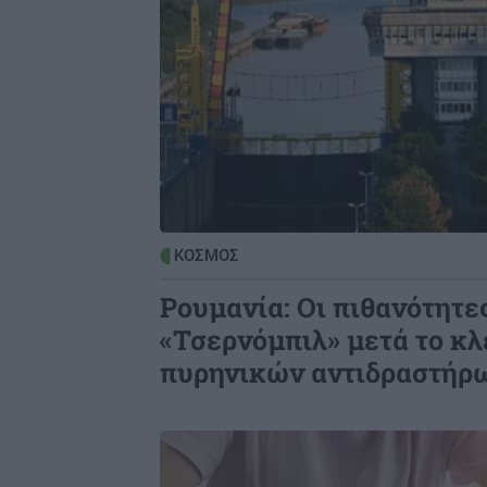
GOSSIP - LIFESTYLE
1
Ο Κωνσταντίνος Αργυρός
φωτογραφήθηκε μέσα σε σκάφος
ΚΡΗΤΗ
1
Ηράκλειο: Η ΕΛ.ΑΣ για τον τουρίστ
που φέρεται να ζήτησε τιμή για τη
10χρονη
ΚΟΣΜΟΣ
Ρουμανία: Οι πιθανότητες
«Τσερνόμπιλ» μετά το κλ
πυρηνικών αντιδραστήρ
Image