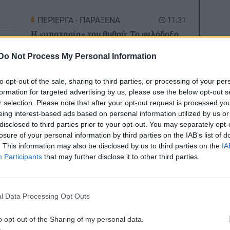
ΠΕΡΙΕΡΓΑ - ΠΑΡΑΞΕΝΑ
11:31
Η «μπαταρία» του βυθού: Το φιλόδοξο
3:11
σχέδιο με δεξαμενή 20 εκατ. λίτρων
Do Not Process My Personal Information
κάτω από τη θάλασσα
to opt-out of the sale, sharing to third parties, or processing of your per
ΠΟΛΙΤΙΚΟ ΠΑΡΑΣΚΗΝΙΟ
11:20
formation for targeted advertising by us, please use the below opt-out s
3:00
r selection. Please note that after your opt-out request is processed y
Το πρώτο αυτοκίνητο του Κυριάκου
eing interest-based ads based on personal information utilized by us or
Μητσοτάκη
disclosed to third parties prior to your opt-out. You may separately opt-
losure of your personal information by third parties on the IAB’s list of
. This information may also be disclosed by us to third parties on the
IA
ΟΙΚΟΝΟΜΙΑ
11:09
ες οι ειδήσεις
Participants
that may further disclose it to other third parties.
2:50
Επίδομα 150 ευρώ: Ποιοι θα
πληρωθούν τέλη Αυγούστου
l Data Processing Opt Outs
ΑΘΛΗΤΙΚΑ
11:00
2:41
Ιταλικά Μ.Μ.Ε κάνουν λόγο για
o opt-out of the Sharing of my personal data.