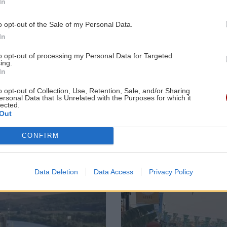
συμφωνία του ΟΦΗ με τον δεξιό μπακ
In
ν
της Μπάρι, Ντίκμαν
o opt-out of the Sale of my Personal Data.
ΚΡΗΤΗ
GOSSIP - LIFES
In
GOSSIP - LIFESTYLE
11:00
Γαύδος:
Η Μαρίνα
to opt-out of processing my Personal Data for Targeted
Επιχείρηση
Βερνίκου έπι
2:30
Παπαμιχαήλ: Ξεκαθαρίζει τι εννοούσε
ing.
διάσωσης για
λαγοκέφαλο 
για
με την «απαγόρευση» της χρήσης
In
31χρονη γυναίκα
πόζαρε μαζί τ
φωτογραφιών της Αλίκης
o opt-out of Collection, Use, Retention, Sale, and/or Sharing
Βουγιουκλάκη
ersonal Data that Is Unrelated with the Purposes for which it
lected.
Out
2:19
ΕΠΙΣΤΗΜΗ
10:44
CONFIRM
ρους
Η ακραία ζέστη δημιουργεί μια νέα
κλιματική πραγματικότητα – 500.000
άνθρωποι πεθαίνουν κάθε χρόνο
Image
Data Deletion
Data Access
Privacy Policy
2:09
ΚΡΗΤΗ
10:35
της
Ρέθυμνο: Μήνυμα αισιοδοξίας από τον
τουρισμό μετά τις πυρκαγιές στο νότο