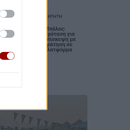
TYLE
ΚΡΗΤΗ
Μπάλος:
ασε
Πρόταση για
και
επίσκεψη με
ου
κράτηση σε
πλατφόρμα