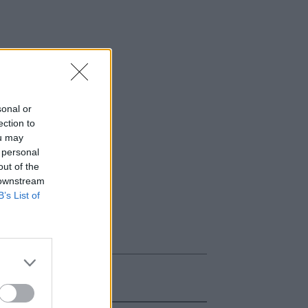
sonal or
ection to
ou may
 personal
out of the
 downstream
B’s List of