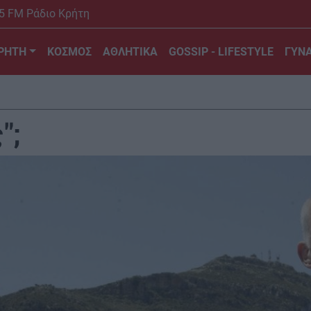
5 FM Ράδιο Κρήτη
ΡΗΤΗ
ΚΟΣΜΟΣ
ΑΘΛΗΤΙΚΑ
GOSSIP - LIFESTYLE
ΓΥΝΑ
";