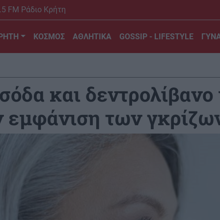
.5 FM Ράδιο Κρήτη
ΡΗΤΗ
ΚΟΣΜΟΣ
ΑΘΛΗΤΙΚΑ
GOSSIP - LIFESTYLE
ΓΥΝΑ
σόδα και δεντρολίβανο
ν εμφάνιση των γκρίζω