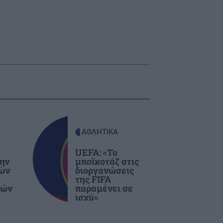
ΑΘΛΗΤΙΚΑ
UEFA: «Το
ην
μποϊκοτάζ στις
ιών
διοργανώσεις
της FIFA
τών
παραμένει σε
ισχύ»