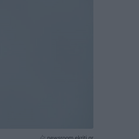
newsroom ekriti.gr