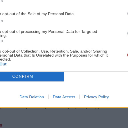
In
o opt-out of the Sale of my Personal Data.
γειρική σόδα σε μια κατσαρόλα.
In
λεπτά.
to opt-out of processing my Personal Data for Targeted
ing.
In
μαλλιά σου σαν να ήταν βαφή από τη ρίζα μέχρι τις
o opt-out of Collection, Use, Retention, Sale, and/or Sharing
ersonal Data that Is Unrelated with the Purposes for which it
lected.
 συνέχεια λούσου κανονικά.
Out
CONFIRM
τυχαίνετε κάθε φορά
Data Deletion
Data Access
Privacy Policy
gle News
και μάθετε πρώτοι όλες τις ειδήσεις για
α