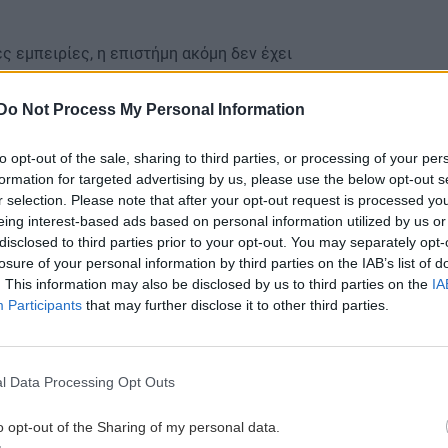
 εμπειρίες, η επιστήμη ακόμη δεν έχει
ότητα αυτού του μείγματος. Γι’ αυτό είναι καλύτερα
ολουθείς πώς αντιδρά το δέρμα σου και να το
Do Not Process My Personal Information
to opt-out of the sale, sharing to third parties, or processing of your per
ό που μπορεί να δουλέψει τέλεια σε κάποια άλλη,
formation for targeted advertising by us, please use the below opt-out s
εσμα. Όπως και να ’χει, οι γκρίζες τρίχες είναι
r selection. Please note that after your opt-out request is processed y
 δείχνουν όμορφες, περιποιημένες και γεμάτες
eing interest-based ads based on personal information utilized by us or
disclosed to third parties prior to your opt-out. You may separately opt-
losure of your personal information by third parties on the IAB’s list of
είγμα
. This information may also be disclosed by us to third parties on the
IA
Participants
that may further disclose it to other third parties.
ιδιαίτερα υλικά. Θα χρειαστείς:
l Data Processing Opt Outs
υ
o opt-out of the Sharing of my personal data.