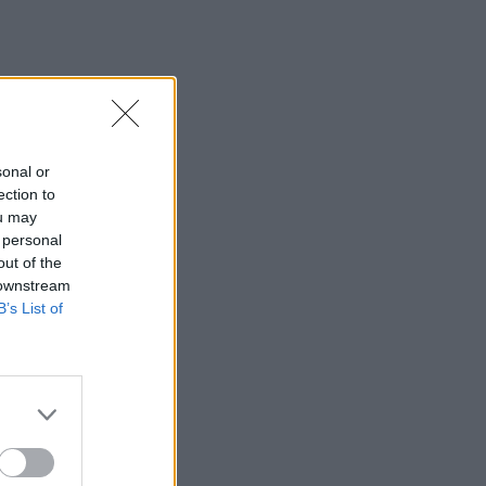
sonal or
ection to
ou may
 personal
out of the
 downstream
B’s List of