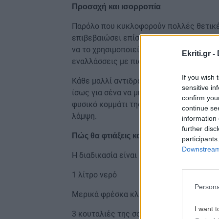
Προσοχή και ισορροπία
Παρόλο που κυκλοφορούν πολλές θετικές
επιβεβαιώσει επίσημα την αποτελεσματικ
να το χρησιμοποιείς με μέτρο, να παρακ
Ekriti.gr -
εναλλάσσεις με πιο ήπια προϊόντα.
If you wish 
Κάθε μαλλί αντιδρά διαφορετικά, και αυτ
sensitive in
ίσως για σένα να μη φέρει το ίδιο αποτέλ
confirm you
φυσικό κομμάτι της ζωής και μπορούν να
continue se
λάμψη.
information 
further disc
Πώς θα φτιάξεις και θα εφαρμόσεις το μ
participants
Downstream 
Η διαδικασία είναι απλή και δεν απαιτεί 
1 λίτρο νερό
Persona
Μερικά φρέσκα κλωνάρια δεντρολίβανο
I want t
3 κουταλιές της σούπας μαγειρική σόδα