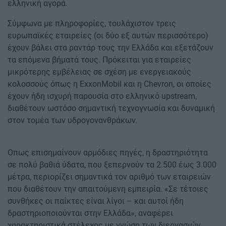
ελληνική αγορά.
Σύμφωνα με πληροφορίες, τουλάχιστον τρεις
ευρωπαϊκές εταιρείες (οι δύο εξ αυτών περισσότερο)
έχουν βάλει στα ραντάρ τους την Ελλάδα και εξετάζουν
τα επόμενα βήματά τους. Πρόκειται για εταιρείες
μικρότερης εμβέλειας σε σχέση με ενεργειακούς
κολοσσούς όπως η ExxonMobil και η Chevron, οι οποίες
έχουν ήδη ισχυρή παρουσία στο ελληνικό upstream,
διαθέτουν ωστόσο σημαντική τεχνογνωσία και δυναμική
στον τομέα των υδρογονανθράκων.
Οπως επισημαίνουν αρμόδιες πηγές, η δραστηριότητα
σε πολύ βαθιά ύδατα, που ξεπερνούν τα 2.500 έως 3.000
μέτρα, περιορίζει σημαντικά τον αριθμό των εταιρειών
που διαθέτουν την απαιτούμενη εμπειρία. «Σε τέτοιες
συνθήκες οι παίκτες είναι λίγοι – και αυτοί ήδη
δραστηριοποιούνται στην Ελλάδα», αναφέρει
χαρακτηριστικά στέλεχος με γνώση των διεργασιών.