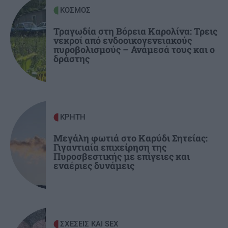
Συνάντηση του Περιφερειάρχη Κρήτης με τον
ΚΟΣΜΟΣ
Πρύτανη του Πανεπιστημίου Κρήτης και τον
Τραγωδία στη Βόρεια Καρολίνα: Τρεις
Πρόεδρο του ΙΤΕ
νεκροί από ενδοοικογενειακούς
πυροβολισμούς – Ανάμεσά τους και ο
δράστης
ΟΙΚΟΝΟΜΙΑ
22:46
Εξωδικαστικός Μηχανισμός: Πάνω από 20 δισ.
ευρώ οι ρυθμισμένες οφειλές
ΚΡΗΤΗ
ΕΠΙΣΤΗΜΗ
22:35
Μικροσκοπικές δίνες ανακαλύφθηκαν για
Μεγάλη φωτιά στο Καρύδι Σητείας:
Γιγαντιαία επιχείρηση της
πρώτη φορά στην επιφάνεια του Ήλιου
Πυροσβεστικής με επίγειες και
εναέριες δυνάμεις
ΣΧΕΣΕΙΣ ΚΑΙ SEX