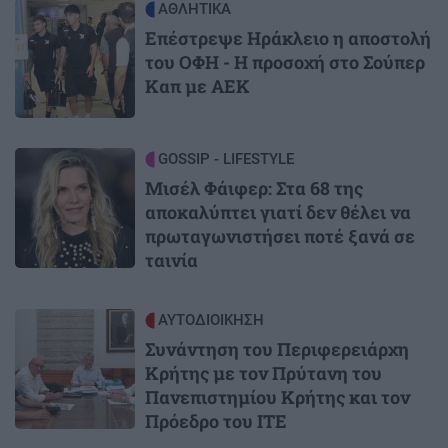
Image
ΑΘΛΗΤΙΚΑ
Επέστρεψε Ηράκλειο η αποστολή
του ΟΦΗ - Η προσοχή στο Σούπερ
Καπ με ΑΕΚ
Image
GOSSIP - LIFESTYLE
Μισέλ Φάιφερ: Στα 68 της
αποκαλύπτει γιατί δεν θέλει να
πρωταγωνιστήσει ποτέ ξανά σε
ταινία
Image
ΑΥΤΟΔΙΟΙΚΗΣΗ
Συνάντηση του Περιφερειάρχη
Κρήτης με τον Πρύτανη του
Πανεπιστημίου Κρήτης και τον
Πρόεδρο του ΙΤΕ