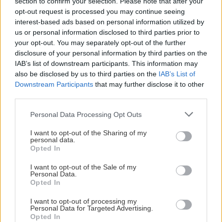
section to confirm your selection. Please note that after your
πρέπει να θεωρούνται έτοιμα για εκμετάλλευση είναι
opt-out request is processed you may continue seeing
το Block 10 στον Κυπαρισσιακό κόλπο που ανήκει
interest-based ads based on personal information utilized by
στην HelleniQ Energy. Πρόκειται για μια παραχώρηση που
us or personal information disclosed to third parties prior to
οι εκτιμήσεις υποστηρίζουν ότι θα υπάρξουν εξελίξεις
your opt-out. You may separately opt-out of the further
disclosure of your personal information by third parties on the
μέσα στη χρονιά πριν τη γεώτρηση στο Block 2 και που
IAB’s list of downstream participants. This information may
πληροφορίες φέρουν τη Chevron να έχει ξεκινήσει από
also be disclosed by us to third parties on the
IAB’s List of
καιρό συνομιλίες για να εισέλθει στην παραχώρηση. Την
Downstream Participants
that may further disclose it to other
ίδια στιγμή, στο μεγάλο κεφάλαιο των ερευνών που έχει
third parties.
ανοίξει στην Ελλάδα διαφαίνεται μια σταδιακή
μετατόπιση στη δημόσια συζήτηση για το ενεργειακό
Personal Data Processing Opt Outs
μείγμα, με το πετρέλαιο να επανέρχεται χωρίς τις
I want to opt-out of the Sharing of my
παλαιότερες επιφυλάξεις στο προσκήνιο.
personal data.
Opted In
Πηγές του υπουργείου Περιβάλλοντος και
I want to opt-out of the Sale of my
Ενέργειας επισημαίνουν ότι το φυσικό αέριο παραμένει
Personal Data.
βασικός πυλώνας της ενεργειακής στρατηγικής, κάτι
Opted In
που δεν αμφισβητείται. Ωστόσο, αναγνωρίζουν ότι το
I want to opt-out of processing my
πετρέλαιο εξακολουθεί να είναι αναντικατάστατο σε
Personal Data for Targeted Advertising.
συγκεκριμένες χρήσεις, όπως η πετροχημική βιομηχανία
Opted In