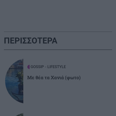
ΑΘΛΗΤΙΚΑ
23:34
Conference League: Ισοπαλία, μέτρια εμφάνιση
και η πρόκριση θα κριθεί στη Σόφια για τον
Παναθηναϊκό
ΠΕΡΙΣΣΟΤΕΡΑ
ΑΘΛΗΤΙΚΑ
23:25
Επέστρεψε Ηράκλειο η αποστολή του ΟΦΗ - Η
προσοχή στο Σούπερ Καπ με ΑΕΚ
GOSSIP - LIFESTYLE
Με θέα τα Χανιά (φωτο)
GOSSIP - LIFESTYLE
23:00
Μισέλ Φάιφερ: Στα 68 της αποκαλύπτει γιατί
δεν θέλει να πρωταγωνιστήσει ποτέ ξανά σε
ταινία
ΑΥΤΟΔΙΟΙΚΗΣΗ
22:57