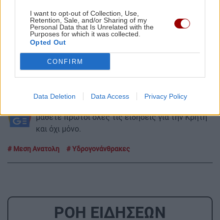
και η διύλιση.
I want to opt-out of Collection, Use,
Retention, Sale, and/or Sharing of my
Υπό αυτή την οπτική, το πετρέλαιο αντιμετωπίζεται όχι
Personal Data that Is Unrelated with the
Purposes for which it was collected.
τόσο ως καύσιμο ηλεκτροπαραγωγής, αλλά ως κρίσιμος
Opted Out
πόρος για μια σειρά βιομηχανικών εφαρμογών, ένα
«ένοχο» όπως λένε χαρακτηριστικά καύσιμο λόγω
CONFIRM
ενεργειακής μετάβασης, αλλά ουσιαστικό ζητούμενο σε
κάθε ερευνητική δραστηριότητα υδρογονανθράκων.
Data Deletion
Data Access
Privacy Policy
Ακολουθήστε το ekriti.gr στο
Google News
και
μάθετε πρώτοι όλες τις ειδήσεις για την Κρήτη
και όχι μόνο.
Μεση Ανατολη
Υδρογονάνθρακες
ΡΟΗ ΕΙΔΗΣΕΩΝ