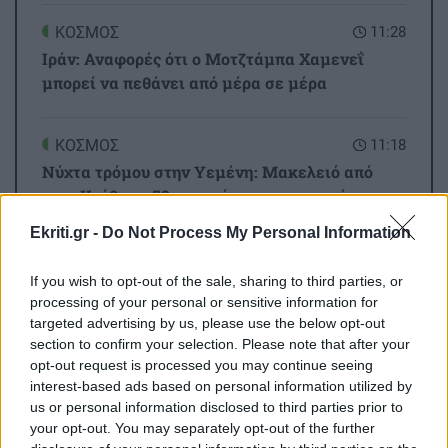
ΚΟΣΜΟΣ
11:28
Ιράν: Αναφορές ότι ο Μοτζτάμπα Χαμενεΐ
μπορεί να πεθάνει από μέρα σε μέρα
ΚΟΣΜΟΣ
11:18
Νύχτα τρόμου στην Υεμένη: Μακελειό από
τους Χούθι με 58 νεκρούς στρατιωτικούς
Ekriti.gr -
Do Not Process My Personal Information
Όλες οι ειδήσεις
ΚΡΗΤΗ
11:07
If you wish to opt-out of the sale, sharing to third parties, or
Όταν η παράδοση "ζυμώνεται" στο χέρι: Η
processing of your personal or sensitive information for
Κασταμονίτσα προσκαλεί στη "Γιορτή
targeted advertising by us, please use the below opt-out
Εφτάζυμου 2026"
section to confirm your selection. Please note that after your
opt-out request is processed you may continue seeing
interest-based ads based on personal information utilized by
GOSSIP - LIFESTYLE
11:00
us or personal information disclosed to third parties prior to
Πέθανε στα 26 της διάσημη Tik - Toker
your opt-out. You may separately opt-out of the further