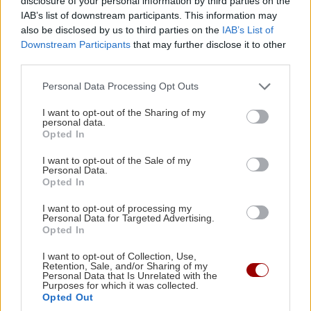
ΠΕΡΙΣΣΟΤΕΡΑ
disclosure of your personal information by third parties on the
IAB’s list of downstream participants. This information may
ΚΡΗΤΗ
10:54
also be disclosed by us to third parties on the
IAB’s List of
Κρήτη: Εξιχνιάστηκαν οι εμπρησμοί -
Downstream Participants
that may further disclose it to other
Ταυτοποιήθηκαν δύο άνδρες
third parties.
ΕΛΛΑΔΑ
Personal Data Processing Opt Outs
Δολοφονία στην Κυψέλη: «Δεν
ΚΡΗΤΗ
10:46
I want to opt-out of the Sharing of my
μπορούμε να το πιστέψουμε», λένε
Στο σκοτάδι η μισή Σταλίδα μετά από φωτιά σε
personal data.
Αμερικανοί που είχαν «υιοθετήσει»
Opted In
στύλο της ΔΕΗ (βίντεο)
στη Λέσβο τον Αφγανό
I want to opt-out of the Sale of my
Personal Data.
ΠΕΡΙΕΡΓΑ - ΠΑΡΑΞΕΝΑ
10:38
Opted In
Ιστορικό κατόρθωμα: Κολυμβητής διέσχισε τη
I want to opt-out of processing my
Βαλτική Θάλασσα από τη Σουηδία έως την
Personal Data for Targeted Advertising.
ΚΟΣΜΟΣ
Opted In
Πολωνία (βίντεο)
Ιράν: Αναφορές ότι ο Μοτζτάμπα
I want to opt-out of Collection, Use,
Χαμενεΐ μπορεί να πεθάνει από μέρα
Retention, Sale, and/or Sharing of my
σε μέρα
Personal Data that Is Unrelated with the
ΚΡΗΤΗ
10:30
Purposes for which it was collected.
Αεροδρόμιο Καστελίου: Έπεσαν οι υπογραφές
Opted Out