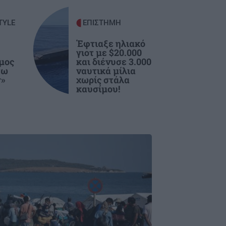
TYLE
ΕΠΙΣΤΗΜΗ
Έφτιαξε ηλιακό
γιοτ με $20.000
ιμος
και διένυσε 3.000
σω
ναυτικά μίλια
r»
χωρίς στάλα
καυσίμου!