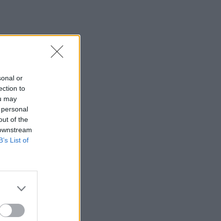
sonal or
ection to
ou may
 personal
out of the
 downstream
B’s List of