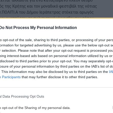
κειται άλλωστε για ένα καταξιωμένο πλέον θεσμό
ός της Κρήτης και τον μοναδικό φεστιβάλ της νότιας
.ΠΟΛΙΤΙ.Α του Δήμου Ιεράπετρας στέκεται αρωγός
αι αναπτύσσει το πολιτιστικό γίγνεσθαι του τόπου
ου ερασιτεχνικού θεάτρου απαιτεί θυσίες, διαρκή
Do Not Process My Personal Information
ατί μας κάνει σοφότερους, πλουσιότερους,
ληξε στην δήλωσή του με αφορμή την συμβολική
to opt-out of the sale, sharing to third parties, or processing of your per
ΚΟΙΝΩ.ΠΟΛΙΤΙ.Α και Πρόεδρος του Συλλόγου Φίλων
formation for targeted advertising by us, please use the below opt-out s
r selection. Please note that after your opt-out request is processed y
eing interest-based ads based on personal information utilized by us or
disclosed to third parties prior to your opt-out. You may separately opt-
losure of your personal information by third parties on the IAB’s list of
. This information may also be disclosed by us to third parties on the
IA
Participants
that may further disclose it to other third parties.
ού Θεάτρου συνεχίζεται με τις παραστάσεις:
χνες Γιαμπουδάκη» Άδελε Golfω forever Ντίνου
l Data Processing Opt Outs
κή Ομάδα Λαυρίου «Εξόρυξη» Λυσσασμένη γάτα
o opt-out of the Sharing of my personal data.
.Π.Α της ΑΣΣΟΕ Το ξύπνημα της άνοιξης Φρανκ