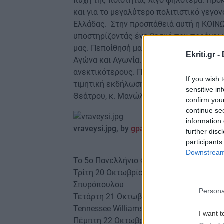
πύχη της ποιότητας λίγο ψηλότερα. Πρό
και για το μεγαλύτερο πολιτιστικό γεγον
Ελλάδας. Στην προσπάθειά αυτή η ΚΟΙΝΩ
υποστηρίζοντάς ένα θεσμό που προάγει κ
μας. Πεποίθησή μας είναι ότι ο δρόμος τ
Ekriti.gr -
Αγώνα και Αγωνία. Αποζημιώνει όμως γι
ανεκτικότερους. Πιο ανθρώπινους» κατέ
If you wish 
τιμητική εκδήλωση ο αντιπρόεδρος της 
sensitive in
Θεάτρου, κ. Μανώλης Γεωργαλάκης.
confirm you
continue se
information 
vraveysi.jpg, by
gpapadakis
further disc
participants
Downstream 
Το 5ο Πανελλήνιο Φεστιβάλ Ερασιτεχνικ
Τρίτη 20 Οκτωβρίου Θεατρική σκηνή «Τέ
Σπυρόπουλου
Persona
Τετάρτη 21 Οκτωβρίου Δημοτική Θεατρι
Tennessee Williams
I want t
Πέμπτη 22 Οκτωβρίου Θεατρική Ομάδα Ο