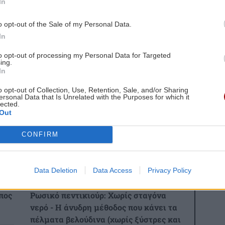
In
στήρι Διστόμου «Θεατροφρένεια» Καποδίστριας
o opt-out of the Sale of my Personal Data.
In
Απονομή Βραβείων, Τα πάθη του έρωτα … μια
to opt-out of processing my Personal Data for Targeted
τρο
ing.
In
gle News
και μάθετε πρώτοι όλες τις ειδήσεις για
o opt-out of Collection, Use, Retention, Sale, and/or Sharing
ersonal Data that Is Unrelated with the Purposes for which it
lected.
Out
CONFIRM
 ΕΙΔΗΣΕΩΝ
Data Deletion
Data Access
Privacy Policy
0:00
ΟΜΟΡΦΙΑ
21:14
πος
Ρωσικό πεντικιούρ: Χωρίς σταγόνα
νερό - Η άνυδρη μέθοδος που κάνει τα
πέλματα βελούδινα (χωρίς ξύστρες και