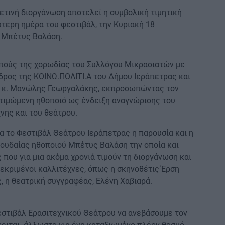
φετινή διοργάνωση αποτελεί η συμβολική τιμητική
ερη ημέρα του φεστιβάλ, την Κυριακή 18
. Μπέτυς Βαλάση.
οπούς της χορωδίας του Συλλόγου Μικρασιατών με
εδρος της ΚΟΙΝΩ.ΠΟΛΙΤΙ.Α του Δήμου Ιεράπετρας και
, κ. Μανώλης Γεωργαλάκης, εκπροσωπώντας τον
ιμώμενη ηθοποιό ως ένδειξη αναγνώρισης του
νης και του θεάτρου.
ια το Φεστιβάλ Θεάτρου Ιεράπετρας η παρουσία και η
πουδαίας ηθοποιού Μπέτυς Βαλάση την οποία και
ς που για μια ακόμα χρονιά τιμούν τη διοργάνωση και
κεκριμένοι καλλιτέχνες, όπως η σκηνοθέτις Έρση
, η θεατρική συγγραφέας, Ελένη Χαβιαρά.
εστιβάλ Ερασιτεχνικού Θεάτρου να ανεβάσουμε τον