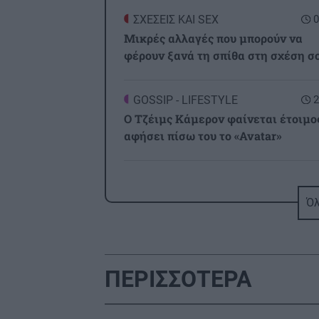
ΣΧΕΣΕΙΣ ΚΑΙ SEX
0
Μικρές αλλαγές που μπορούν να
φέρουν ξανά τη σπίθα στη σχέση σ
GOSSIP - LIFESTYLE
2
Ο Τζέιμς Κάμερον φαίνεται έτοιμο
αφήσει πίσω του το «Avatar»
ΕΠΙΣΤΗΜΗ
2
Έφτιαξε ηλιακό γιοτ με $20.000 κα
Όλ
διένυσε 3.000 ναυτικά μίλια χωρίς
στάλα καυσίμου!
ΠΕΡΙΣΣΟΤΕΡΑ
ΣΠΙΤΙ
2
Κατσαρίδα στο σπίτι - Πότε πρέπει
ανησυχήσουμε