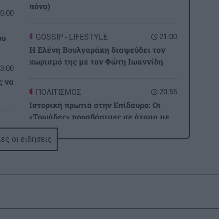
πόνο)
0:00
GOSSIP - LIFESTYLE
21:00
ου
Η Ελένη Βουλγαράκη διαψεύδει τον
χωρισμό της με τον Φώτη Ιωαννίδη
3:00
ς να
ΠΟΛΙΤΙΣΜΟΣ
20:55
Ιστορική πρωτιά στην Επίδαυρο: Οι
«Τρωάδες» προσβάσιμες σε άτομα με
2:32
αισθητηριακές αναπηρίες
ι
ες οι ειδήσεις
ΚΡΗΤΗ
20:48
3,3 εκατ. ευρώ για το στεγαστικό
επίδομα σε περισσότερους από 1.600
2:21
φοιτητές του Πανεπιστημίου Κρήτης
 να