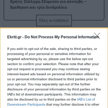
Κρήτη: Σύλληψη 52χρονου για κάνναβη –
Βρέθηκαν και τρία δενδρύλλια
Όλες οι ειδήσεις
ΕΛΛΑΔΑ
14:15
Λαγονήσι: Εκτός κινδύνου οι δύο αστυνομικοί,
συνελήφθη 20χρονος Γερμανός – Πώς έγινε το
Ekriti.gr -
Do Not Process My Personal Information
τροχαίο
If you wish to opt-out of the sale, sharing to third parties, or
processing of your personal or sensitive information for
GOSSIP - LIFESTYLE
14:00
targeted advertising by us, please use the below opt-out
Καλομοίρα: «Όταν κάνω δίαιτα, το πρώτο
section to confirm your selection. Please note that after your
ΠΕΡΙΣΣΟΤΕΡΑ
πράγμα που κάνω...»
opt-out request is processed you may continue seeing
interest-based ads based on personal information utilized by
us or personal information disclosed to third parties prior to
ΚΡΗΤΗ
13:52
your opt-out. You may separately opt-out of the further
Κρήτη: Συνελήφθη 32χρονος για πέντε κλοπές
disclosure of your personal information by third parties on the
GOSSIP - LIFESTYLE
από επιχειρήσεις – Βρέθηκαν κλοπιμαία
IAB’s list of downstream participants. This information may
also be disclosed by us to third parties on the
IAB’s List of
Ελίζαμπεθ Ελέτσι: Στον Άγιο Νεκτάριο
Downstream Participants
that may further disclose it to other