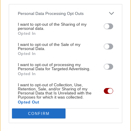
με τον σύζυγό της και τον γιο τους
third parties.
ΚΟΣΜΟΣ
13:39
Κλιμάκωση στην Ερυθρά Θάλασσα: Πύραυλοι
Personal Data Processing Opt Outs
των Χούθι χτύπησαν πετρελαϊκές
εγκαταστάσεις στην Τζιζάν
I want to opt-out of the Sharing of my
personal data.
Opted In
ΕΛΛΑΔΑ
13:27
ΕΠΙΣΤΗΜΗ
I want to opt-out of the Sale of my
Personal Data.
Σκύλος ή Γάτα: Ποιο κατοικίδιο «συμφέρει»
Opted In
Ολική έκλειψη Ηλίου: Το κοσμικό
περισσότερο την τσέπη σου το 2026;
μυστήριο που η επιστήμη αδυνατεί να
I want to opt-out of processing my
λύσει εδώ και δεκαετίες
Personal Data for Targeted Advertising.
Opted In
ΚΡΗΤΗ
13:23
Σε πύρινο συναγερμό η χώρα - Στο «κόκκινο» ο
I want to opt-out of Collection, Use,
Retention, Sale, and/or Sharing of my
κίνδυνος πυρκαγιάς στην Κρήτη με ριπές
Personal Data that Is Unrelated with the
ανέμων έως 110 χλμ./ώρα
Purposes for which it was collected.
Opted Out
ΚΡΗΤΗ
CONFIRM
ΚΡΗΤΗ
13:14
Κρήτη: Σύλληψη 52χρονου για
κάνναβη – Βρέθηκαν και τρία
Τραγωδία στα Μάλια: Ανασύρθηκε νεκρός από
δενδρύλλια
τη θάλασσα