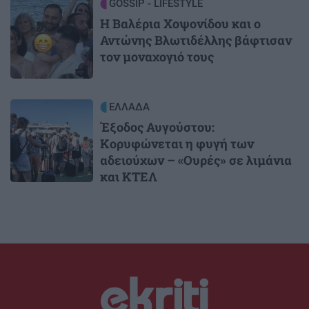
Image
GOSSIP - LIFESTYLE
Η Βαλέρια Χοψονίδου και ο
Αντώνης Βλωτιδέλλης βάφτισαν
τον μοναχογιό τους
Image
ΕΛΛΑΔΑ
Έξοδος Αυγούστου:
Κορυφώνεται η φυγή των
αδειούχων – «Ουρές» σε λιμάνια
και ΚΤΕΛ