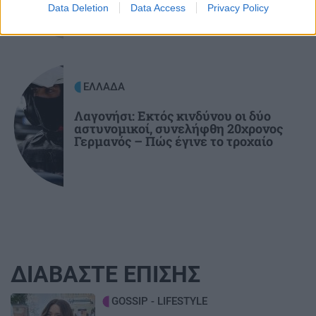
Data Deletion
Data Access
Privacy Policy
ΕΛΛΑΔΑ
Λαγονήσι: Εκτός κινδύνου οι δύο
αστυνομικοί, συνελήφθη 20χρονος
Γερμανός – Πώς έγινε το τροχαίο
ΔΙΑΒΑΣΤΕ ΕΠΙΣΗΣ
Image
GOSSIP - LIFESTYLE