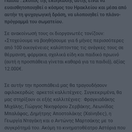
Παιδιά’’. ​Σκοπός της εκδήλωσης αυτής είναι να
ευαισθητοποιηθεί ο κόσμος του Ηρακλείου και μέσα από
αυτήν τη ψυχαγωγική δράση, να υλοποιηθεί το πλάνο-
πρόγραμμά του σωματείου.
Σε ανακοίνωσή τους οι διοργανωτές τονίζουν:
«Στοχεύουμε να βοηθήσουμε για 6 μήνες περισσότερες
από 100 οικογένειες καλύπτοντας τις ανάγκες τους σε
θέρμανση, φάρμακα, σχολικά είδη και παιδικό πρωινό
(αυτή η προσπάθεια γίνεται καθαρά για τα παιδιά), αξίας
12.000€.
Σε αυτήν την προσπάθειά μας θα τραγουδήσουν
αφιλοκερδώς αρκετοί καλλιτέχνες. Συγκεκριμένα, θα
μας στηρίξουν οι εξής καλλιτέχνες: Φραγκιαδάκης
Μιχάλης, Γιώργος Νικηφόρου Ζερβάκης, Λεωνίδας
Μπαλάφας, Δημήτρης Αποστολάκης (Χαϊνηδες), η
Γεωργία Νταγάκη και ο Αντώνης Μαρτσάκης με το
συγκρότημά του. Ακόμη το κινηματοθέατρο Αστόρια που