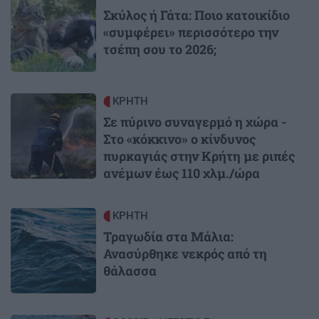
Σκύλος ή Γάτα: Ποιο κατοικίδιο
«συμφέρει» περισσότερο την
τσέπη σου το 2026;
Image
ΚΡΗΤΗ
Σε πύρινο συναγερμό η χώρα -
Στο «κόκκινο» ο κίνδυνος
πυρκαγιάς στην Κρήτη με ριπές
ανέμων έως 110 χλμ./ώρα
Image
ΚΡΗΤΗ
Τραγωδία στα Μάλια:
Ανασύρθηκε νεκρός από τη
θάλασσα