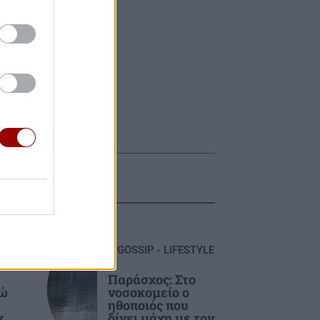
GOSSIP - LIFESTYLE
Παράσχος: Στο
τώ
νοσοκομείο ο
ηθοποιός που
ν
δίνει μάχη με τον