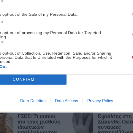
In
Στέργιος Ατσαλάκης (Αντιδήμαρχος
0:09
Αθλητισμού Αγίου Νικολάου): Κανένα
o opt-out of the Sale of my Personal Data.
κες
έργο δεν χάθηκε – Οι παρεμβάσεις
In
σε
στις αθλητικές υποδομές προχωρούν
to opt-out of processing my Personal Data for Targeted
ing.
ες οι ειδήσεις
In
ΚΟΣΜΟΣ
18:40
o opt-out of Collection, Use, Retention, Sale, and/or Sharing
0:00
Θέουτα: Εκατό νεκροί μετανάστες –
ersonal Data that Is Unrelated with the Purposes for which it
ιός
Χιλιάδες παραμένουν στον ισπανικό
lected.
Out
θύλακα
CONFIRM
9:50
BUSINESS
18:32
Η AEGEAN εξυπηρέτησε για πρώτη
Data Deletion
Data Access
Privacy Policy
φορά περισσοτέρους από 2
ΟΙΚΟΝΟΜΙΑ
ΚΟΙΝΩΝΙΑ
εκατομμύρια επιβάτες τον μήνα Ιούλιο
ΓΣΕΕ: Τι ισχύει
Εφιάλτης στη
2026
για τους μισθούς
Ζάκυνθο: Οκ
9:43
ιδιωτικών
γυναίκες
ιο
υπαλλήλων τον
καταγγέλλου