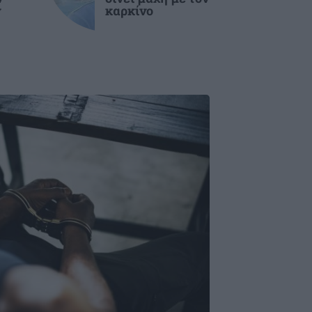
ν
καρκίνο