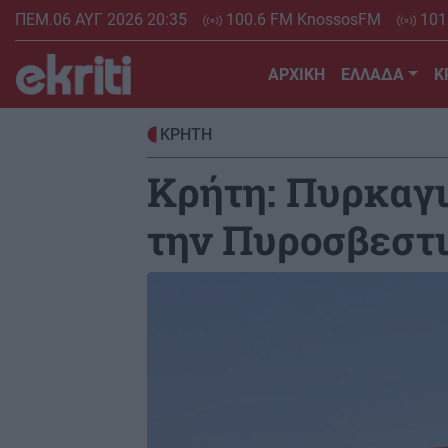
Skip
ΠΕΜ.06 ΑΥΓ 2026 20:35
100.6 FM KnossosFM
101
to
main
ΑΡΧΙΚΗ
ΕΛΛΑΔΑ
Κ
content
ΚΡΗΤΗ
Κρήτη: Πυρκαγι
την Πυροσβεστ