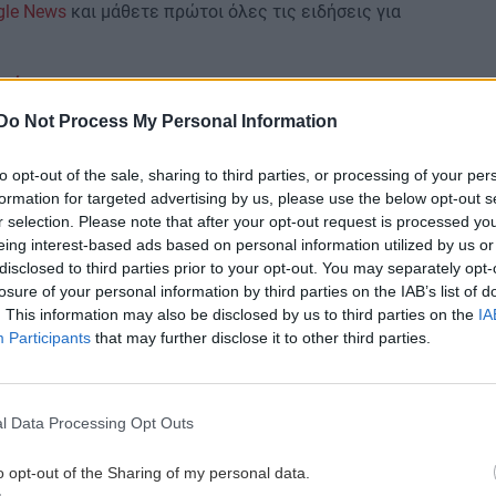
gle News
και μάθετε πρώτοι όλες τις ειδήσεις για
ράγγι
Do Not Process My Personal Information
to opt-out of the sale, sharing to third parties, or processing of your per
 ΕΙΔΗΣΕΩΝ
formation for targeted advertising by us, please use the below opt-out s
r selection. Please note that after your opt-out request is processed y
0:32
ΠΕΡΙΕΡΓΑ - ΠΑΡΑΞΕΝΑ
19:09
eing interest-based ads based on personal information utilized by us or
disclosed to third parties prior to your opt-out. You may separately opt-
α
Μαρόκο: Δοκιμάζει δρόμους που
losure of your personal information by third parties on the IAB’s list of
δροσίζουν τις πόλεις
. This information may also be disclosed by us to third parties on the
IA
Participants
that may further disclose it to other third parties.
GOSSIP - LIFESTYLE
19:00
0:20
Γερονικολού: Ποζάρει με καλοκαιρινή
διάθεση στην πισίνα
l Data Processing Opt Outs
o opt-out of the Sharing of my personal data.
ΑΘΛΗΤΙΚΑ
18:48