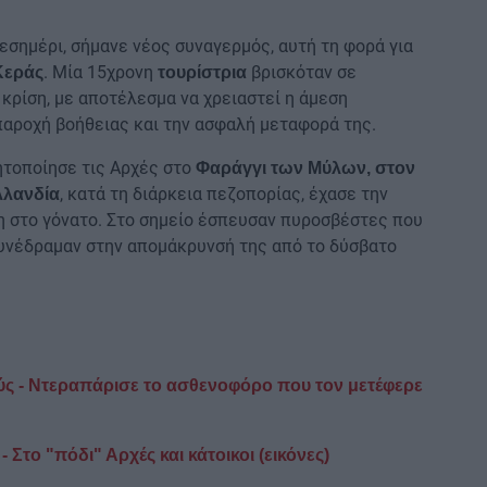
μεσημέρι, σήμανε νέος συναγερμός, αυτή τη φορά για
. Μία 15χρονη
βρισκόταν σε
Κεράς
τουρίστρια
κρίση, με αποτέλεσμα να χρειαστεί η άμεση
 παροχή βοήθειας και την ασφαλή μεταφορά της.
ητοποίησε τις Αρχές στο
Φαράγγι των Μύλων, στον
, κατά τη διάρκεια πεζοπορίας, έχασε την
λλανδία
νη στο γόνατο. Στο σημείο έσπευσαν πυροσβέστες που
συνέδραμαν στην απομάκρυνσή της από το δύσβατο
ς - Ντεραπάρισε το ασθενοφόρο που τον μετέφερε
 Στο "πόδι" Αρχές και κάτοικοι (εικόνες)