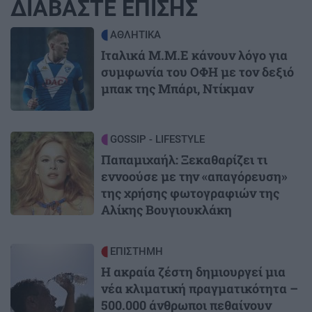
ΔΙΑΒΑΣΤΕ ΕΠΙΣΗΣ
Image
ΑΘΛΗΤΙΚΑ
Ιταλικά Μ.Μ.Ε κάνουν λόγο για
συμφωνία του ΟΦΗ με τον δεξιό
μπακ της Μπάρι, Ντίκμαν
Image
GOSSIP - LIFESTYLE
Παπαμιχαήλ: Ξεκαθαρίζει τι
εννοούσε με την «απαγόρευση»
της χρήσης φωτογραφιών της
Αλίκης Βουγιουκλάκη
Image
ΕΠΙΣΤΗΜΗ
Η ακραία ζέστη δημιουργεί μια
νέα κλιματική πραγματικότητα –
500.000 άνθρωποι πεθαίνουν