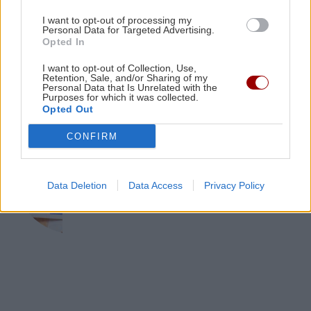
ΚΡΗΤΗ
10:12
Το πρώτο αυτοκίνητο του Κυριάκου
I want to opt-out of processing my
Μητσοτάκη
Κρήτη - νοσοκομεία: Κλινικές πάνω από τα
Personal Data for Targeted Advertising.
Opted In
όριά τους με υπαράριθμους ασθενείς
I want to opt-out of Collection, Use,
Retention, Sale, and/or Sharing of my
Personal Data that Is Unrelated with the
Purposes for which it was collected.
Opted Out
ΟΙΚΟΝΟΜΙΑ
CONFIRM
Επίδομα 150 ευρώ: Ποιοι θα
πληρωθούν τέλη Αυγούστου
Data Deletion
Data Access
Privacy Policy