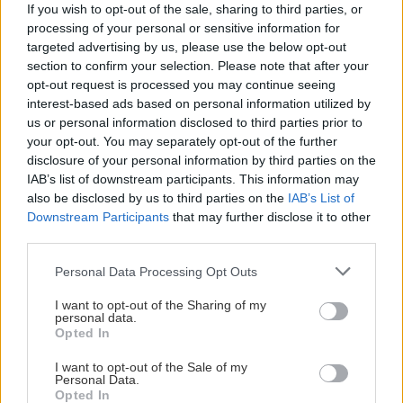
If you wish to opt-out of the sale, sharing to third parties, or
ΚΡΗΤΗ
Αλίκης Βουγιουκλάκη
processing of your personal or sensitive information for
Κρήτη: Μία ακόμα τραγωδία με
targeted advertising by us, please use the below opt-out
γυναίκα σε θάλασσα
section to confirm your selection. Please note that after your
ΕΠΙΣΤΗΜΗ
10:44
opt-out request is processed you may continue seeing
Η ακραία ζέστη δημιουργεί μια νέα κλιματική
interest-based ads based on personal information utilized by
πραγματικότητα – 500.000 άνθρωποι
us or personal information disclosed to third parties prior to
πεθαίνουν κάθε χρόνο
your opt-out. You may separately opt-out of the further
disclosure of your personal information by third parties on the
IAB’s list of downstream participants. This information may
ΚΡΗΤΗ
10:35
also be disclosed by us to third parties on the
IAB’s List of
ΠΕΡΙΕΡΓΑ - ΠΑΡΑΞΕΝΑ
Ρέθυμνο: Μήνυμα αισιοδοξίας από τον
Downstream Participants
that may further disclose it to other
Η «μπαταρία» του βυθού: Το φιλόδοξο
third parties.
τουρισμό μετά τις πυρκαγιές στο νότο
σχέδιο με δεξαμενή 20 εκατ. λίτρων
κάτω από τη θάλασσα
Personal Data Processing Opt Outs
ΠΕΡΙΕΡΓΑ - ΠΑΡΑΞΕΝΑ
10:24
I want to opt-out of the Sharing of my
Νότια Κορέα: Διευθυντής τράπεζας έκλεβε
personal data.
Opted In
λεφτά -Tα αντικαθιστούσε με χαρτονομίσματα
με πάπιες
I want to opt-out of the Sale of my
Personal Data.
ΠΟΛΙΤΙΚΟ ΠΑΡΑΣΚΗΝΙΟ
Opted In