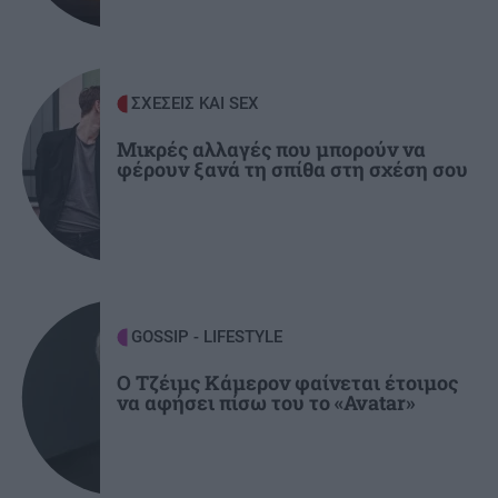
ΥΓΕΙΑ
21:42
Πλύσιμο των ποδιών με αλάτι και ελαιόλαδο:
Γιατί ειδικοί το συνιστούν και σε τι χρησιμεύει
ΣΧΕΣΕΙΣ ΚΑΙ SEX
Μικρές αλλαγές που μπορούν να
φέρουν ξανά τη σπίθα στη σχέση σου
ΚΟΣΜΟΣ
21:35
Το ταξίδι με το τρένο που θα σας μείνει
αξέχαστο (εικόνες)
ΚΟΣΜΟΣ
21:25
Ιταλία: Τα ελαιοτριβεία ενώνονται να
GOSSIP - LIFESTYLE
αντιμετωπίσουν την κρίση
Ο Τζέιμς Κάμερον φαίνεται έτοιμος
να αφήσει πίσω του το «Avatar»