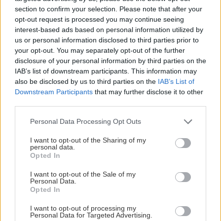
section to confirm your selection. Please note that after your
opt-out request is processed you may continue seeing
ΡΟΗ ΕΙΔΗΣΕΩΝ
interest-based ads based on personal information utilized by
us or personal information disclosed to third parties prior to
your opt-out. You may separately opt-out of the further
ΣΧΕΣΕΙΣ ΚΑΙ SEX
00:00
disclosure of your personal information by third parties on the
Πώς θα καταλάβεις ότι ένας άνθρωπος δεν
IAB’s list of downstream participants. This information may
also be disclosed by us to third parties on the
IAB’s List of
μπήκε τυχαία στη ζωή σου
Downstream Participants
that may further disclose it to other
third parties.
ΣΧΕΣΕΙΣ ΚΑΙ SEX
00:00
Personal Data Processing Opt Outs
Μικρές αλλαγές που μπορούν να φέρουν ξανά
τη σπίθα στη σχέση σου
I want to opt-out of the Sharing of my
personal data.
Opted In
GOSSIP - LIFESTYLE
23:00
I want to opt-out of the Sale of my
Personal Data.
Ο Τζέιμς Κάμερον φαίνεται έτοιμος να αφήσει
Opted In
πίσω του το «Avatar»
I want to opt-out of processing my
Personal Data for Targeted Advertising.