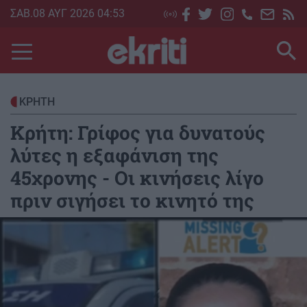
Skip
ΣΑΒ.08 ΑΥΓ 2026 04:53
to
main
content
ΚΡΗΤΗ
Κρήτη: Γρίφος για δυνατούς
λύτες η εξαφάνιση της
45χρονης - Οι κινήσεις λίγο
πριν σιγήσει το κινητό της