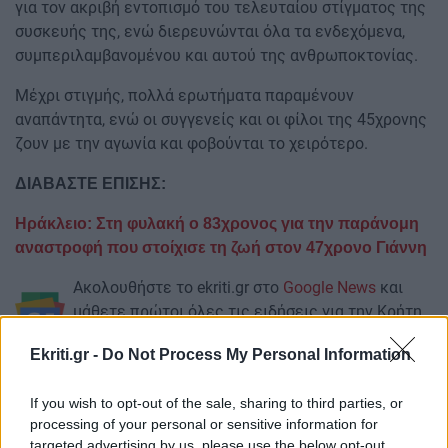
για τον ακριβή εντοπισμό του τελευταίου στίγματος της
συσκευής της, ενώ διερευνώνται όλα τα ενδεχόμενα,
συμπεριλαμβανομένου και αυτού της ανθρωποκτονίας.
Μέχρι στιγμής, πολλά ερωτήματα παραμένουν
αναπάντητα, ενώ οι συγγενείς και οι φίλοι της 45χρονης
ζουν με την αγωνία και φοβούνται το χειρότερο.
ΔΙΑΒΑΣΤΕ ΕΠΙΣΗΣ:
Ηράκλειο: Στη φυλακή ο 83χρονος για την παράνομη
αναστροφή που στοίχισε τη ζωή στον 47χρονο Γιάννη
Ακολουθήστε το ekriti.gr στο
Google News
και
μάθετε πρώτοι όλες τις ειδήσεις για την Κρήτη
και όχι μόνο.
Ekriti.gr -
Do Not Process My Personal Information
Χανιά
Εξαφάνιση
If you wish to opt-out of the sale, sharing to third parties, or
processing of your personal or sensitive information for
targeted advertising by us, please use the below opt-out