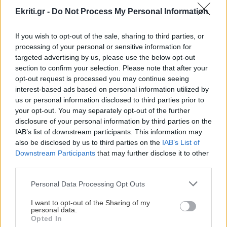
ΠΕΡΙΣΣΟΤΕΡΑ
Ekriti.gr -
Do Not Process My Personal Information
GOSSIP - LIFESTYLE
21:00
If you wish to opt-out of the sale, sharing to third parties, or
Κώστας Σαμαράς: Η οικογενειακή
processing of your personal or sensitive information for
ΕΛΛΑΔΑ
φωτογραφία με την αδελφή του για τον ένα
targeted advertising by us, please use the below opt-out
χρόνο από τον θάνατό της
section to confirm your selection. Please note that after your
Το τέλος μιας εποχής για το Allou! Fun
opt-out request is processed you may continue seeing
Park - Η περιοχή γυρίζει σελίδα
interest-based ads based on personal information utilized by
ΚΡΗΤΗ
20:53
us or personal information disclosed to third parties prior to
Δήμος Μαλεβιζίου: Στον Μάραθο η θεατρική
your opt-out. You may separately opt-out of the further
disclosure of your personal information by third parties on the
παράσταση "Ο Μίδας έχει αυτιά γαϊδάρου
IAB’s list of downstream participants. This information may
also be disclosed by us to third parties on the
IAB’s List of
Downstream Participants
that may further disclose it to other
ΚΡΗΤΗ
20:40
ΑΘΛΗΤΙΚΑ
third parties.
Χανιά: Εργασία για πολίτες τρίτων χωρών –
ΟΦΗ: Πολύ κοντά στην απόκτηση του
Ενημερωτική δράση στο Εργατικό Κέντρο
Personal Data Processing Opt Outs
Σαναμπρία
I want to opt-out of the Sharing of my
personal data.
ΚΡΗΤΗ
20:36
Opted In
Ηράκλειο: Κυκλοφοριακές ρυθμίσεις έξι