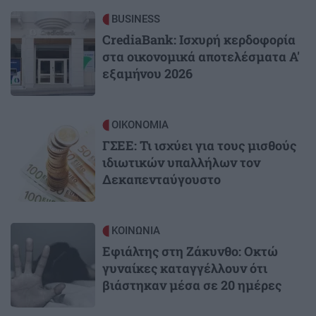
Image
BUSINESS
CrediaBank: Ισχυρή κερδοφορία
στα οικονομικά αποτελέσματα Α'
εξαμήνου 2026
Image
ΟΙΚΟΝΟΜΙΑ
ΓΣΕΕ: Τι ισχύει για τους μισθούς
ιδιωτικών υπαλλήλων τον
Δεκαπενταύγουστο
Image
ΚΟΙΝΩΝΙΑ
Εφιάλτης στη Ζάκυνθο: Οκτώ
γυναίκες καταγγέλλουν ότι
βιάστηκαν μέσα σε 20 ημέρες