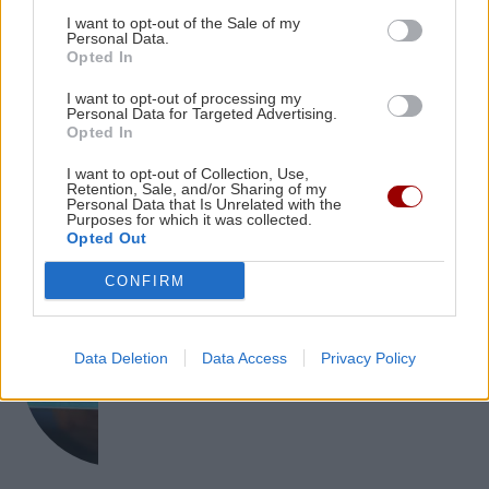
μηνών στον ΒΟΑΚ – Σε ποιο τμήμα θα γίνονται
I want to opt-out of the Sale of my
Personal Data.
τα έργα
Opted In
ΕΠΙΣΤΗΜΗ
I want to opt-out of processing my
Personal Data for Targeted Advertising.
BUSINESS
20:32
Η ζέστη και ο καπνός από πυρκαγιές
Opted In
θέτουν σε κίνδυνο τον αέρα σε
CrediaBank: Ισχυρή κερδοφορία στα
εσωτερικούς χώρους, σύμφωνα με
οικονομικά αποτελέσματα Α' εξαμήνου 2026
I want to opt-out of Collection, Use,
μελέτη
Retention, Sale, and/or Sharing of my
Personal Data that Is Unrelated with the
Purposes for which it was collected.
Opted Out
CONFIRM
ΟΙΚΟΝΟΜΙΑ
Χρέη στις Τράπεζες: Έτσι μπορείτε να
Data Deletion
Data Access
Privacy Policy
τα βλέπετε online & σε μηνιαία βάση