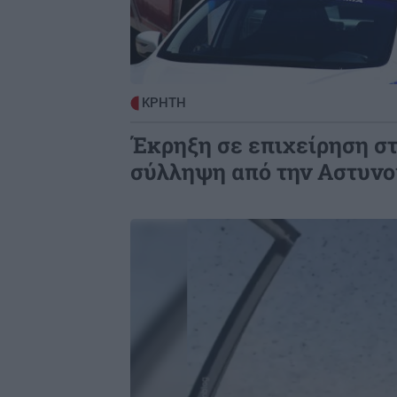
μέσα σε λίγες ώρες...
ΚΡΗΤΗ
0
Αμμουδάρα: Τα γενέθλια που έγινα
ΚΡΗΤΗ
μνημόσυνο – "Λύγισαν και οι πέτρε
για τον 21χρονο Νικήτα
Έκρηξη σε επιχείρηση στ
σύλληψη από την Αστυνο
Image