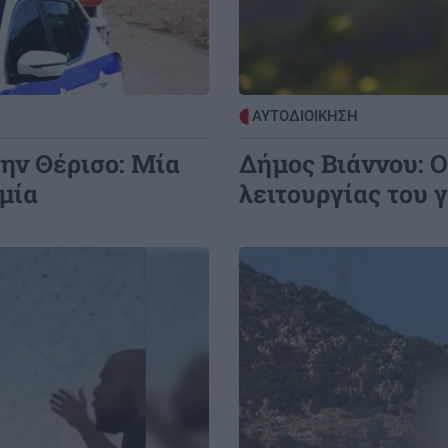
του Europa League
9:09
ΕΛΛΑΔΑ
08:08
ν
Marfin: Έρχεται στην Ελλάδα η
ΑΥΤΟΔΙΟΙΚΗΣΗ
ς"
46χρονη που συνελήφθη στο Λονδίνο
για την υπόθεση
ην Θέρισο: Μία
Δήμος Βιάννου: Ο
μία
λειτουργίας του
Image