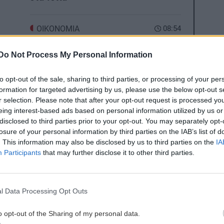
ΟΙΚΟΝΟΜΙΑ
08:54
Λιγότερα και ακριβότερα τα ακίνητα
0:19
προς πώληση -Το γαλλικό μοντέλο που
Do Not Process My Personal Information
η
εξετάζεται
to opt-out of the sale, sharing to third parties, or processing of your per
ες οι ειδήσεις
formation for targeted advertising by us, please use the below opt-out s
ΚΡΗΤΗ
08:45
r selection. Please note that after your opt-out request is processed y
0:10
Καστέλλι: Τι απαντά η ΥΠΑ για το
eing interest-based ads based on personal information utilized by us or
disclosed to third parties prior to your opt-out. You may separately opt-
κόστος του εξοπλισμού αεροναυτιλίας
losure of your personal information by third parties on the IAB’s list of
 με
στο νέο αεροδρόμιο
. This information may also be disclosed by us to third parties on the
IA
Participants
that may further disclose it to other third parties.
ΑΦΙΕΡΩΜΑΤΑ
08:35
9:54
Χιροσίμα: 81 χρόνια από τον πυρηνικό
:
όλεθρο που άλλαξε την ανθρωπότητα
l Data Processing Opt Outs
ΠΕΡΙΕΡΓΑ -
ΚΡΗΤΗ
ΠΑΡΑΞΕΝΑ
Πέφτει άσφα
o opt-out of the Sharing of my personal data.
και αλλάζει 
ΠΟΛΙΤΙΣΜΟΣ
08:26