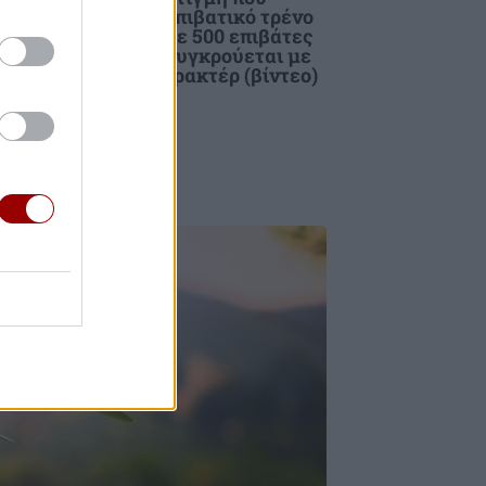
επιβατικό τρένο
με 500 επιβάτες
συγκρούεται με
τρακτέρ (βίντεο)