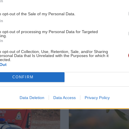
Αυτή είναι η
In
η λεωφόρος
καλύτερη χώρα
9:45
Υακίνθεια 2026: Συγκίνηση και
Ικάρου
για
ες
αποθέωση για τον "Καποδίστρια" του
o opt-out of the Sale of my Personal Data.
μετεγκατάσκαση
Γιάννη Σμαραγδή
το 2026 και
In
βρίσκεται στην
Ευρώπη!
to opt-out of processing my Personal Data for Targeted
ing.
ΚΡΗΤΗ
08:17
In
9:36
Και επίσημα «πράσινο φως» για τη
o opt-out of Collection, Use, Retention, Sale, and/or Sharing
δομή φιλοξενίας μεταναστών στους
ersonal Data that Is Unrelated with the Purposes for which it
κα
Αθανάτους
lected.
Image
Out
CONFIRM
ΑΘΛΗΤΙΚΑ
08:13
9:25
Τορόντο: Νικηφόρα πρεμιέρα για τη
ά -
Σάκκαρη και πρόκριση στους «32»
Data Deletion
Data Access
Privacy Policy
ΑΘΛΗΤΙΚΑ
08:08
9:17
ΠΑΟΚ – Άντερλεχτ στις 21:00: Για το
καν
προβάδισμα πρόκρισης στα πλέι οφ