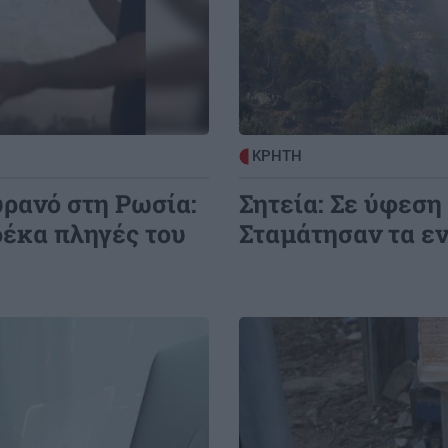
ΚΡΗΤΗ
υρανό στη Ρωσία:
Σητεία: Σε ύφεση
δέκα πληγές του
Σταμάτησαν τα ε
Image