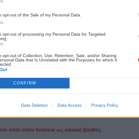
In
o opt-out of the Sale of my Personal Data.
In
λινικά νεκρή» από αναλυτές του ΟΗΕ, καθώς οι
to opt-out of processing my Personal Data for Targeted
η σφοδρότητα.
ing.
In
o opt-out of Collection, Use, Retention, Sale, and/or Sharing
ersonal Data that Is Unrelated with the Purposes for which it
ομμένη την ανάσα. Οι ΗΠΑ προειδοποιούν με «σκληρά
lected.
Out
στεί η ελεύθερη ναυσιπλοΐα στα Στενά του Ορμούζ,
τη έκκληση για αυτοσυγκράτηση.
CONFIRM
ει σε άλμα των τιμών του πετρελαίου, με τους
η επεκταθεί, οι οικονομικές συνέπειες θα είναι
Data Deletion
Data Access
Privacy Policy
το σπίτι όπου δούλευε ως οικιακή βοηθός