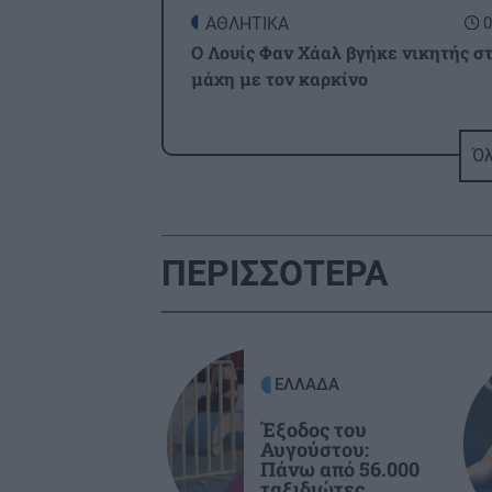
ΑΘΛΗΤΙΚΑ
0
O Λουίς Φαν Χάαλ βγήκε νικητής σ
μάχη με τον καρκίνο
ΚΟΣΜΟΣ
0
Όλ
Ρωσικοί βομβαρδισμοί στο Κίεβο:
Τρεις νεκροί, ανάμεσά τους ένα παι
ΠΕΡΙΣΣΟΤΕΡΑ
ΑΘΛΗΤΙΚΑ
0
ΑΕΚ: Φιλικό απόψε με την Καλλιθέ
ενόψει...ΟΦΗ
ΕΛΛΑΔΑ
ΑΘΛΗΤΙΚΑ
0
Κύπελλο Ελλάδας: Το πρόγραμμα τ
Έξοδος του
Αυγούστου:
2ου προκριματικού γύρου
Πάνω από 56.000
ταξιδιώτες