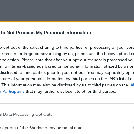
Do Not Process My Personal Information
to opt-out of the sale, sharing to third parties, or processing of your per
formation for targeted advertising by us, please use the below opt-out s
r selection. Please note that after your opt-out request is processed y
ίζεται μόνο στον Κόλπο. Η κατάσταση κλιμακώνεται
eing interest-based ads based on personal information utilized by us or
disclosed to third parties prior to your opt-out. You may separately opt-
losure of your personal information by third parties on the IAB’s list of
. This information may also be disclosed by us to third parties on the
IA
Participants
that may further disclose it to other third parties.
σης, οι μάχες στον Νότιο Λίβανο μεταξύ του IDF και
ταλλαγές πυρών να θυμίζουν τις πρώτες μέρες του
l Data Processing Opt Outs
o opt-out of the Sharing of my personal data.
ική πρεσβεία στη Βαγδάτη σήμανε κόκκινο συναγερμό