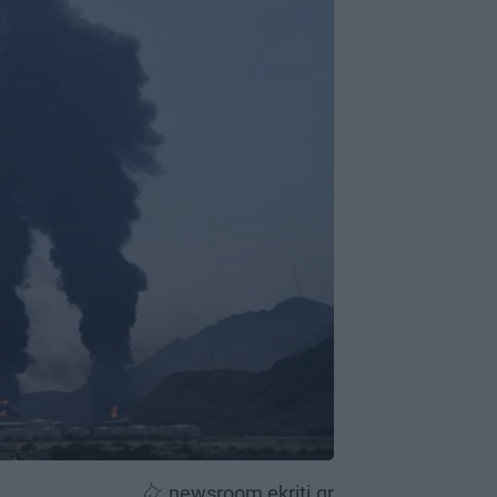
newsroom ekriti.gr