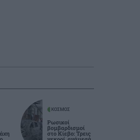
ΚΟΣΜΟΣ
Ρωσικοί
βομβαρδισμοί
μάχη
στο Κίεβο: Τρεις
ο
νεκροί, ανάμεσά