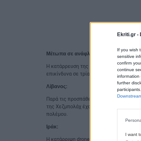
Ekriti.gr -
If you wish 
Μέτωπα σε ανάφλεξη
sensitive in
confirm you
Η κατάρρευση της συμφωνίας δεν περιορ
continue se
επικίνδυνα σε τρία ακόμη σημεία:
information 
further disc
Λίβανος:
participants
Downstream 
Παρά τις προσπάθειες διεθνούς μεσολάβη
της Χεζμπολάχ έχουν ενταθεί, με τις αν
πολέμου.
Persona
Ιράκ:
I want t
Η κατάρριψη drone κοντά στην αμερικαν