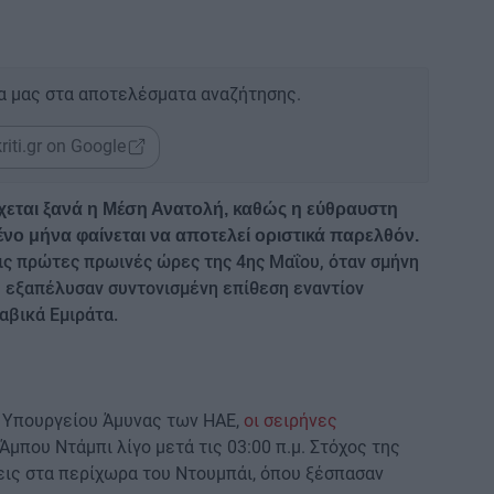
α μας στα αποτελέσματα αναζήτησης.
riti.gr on Google
ρχεται ξανά η Μέση Ανατολή, καθώς η εύθραυστη
νο μήνα φαίνεται να αποτελεί οριστικά παρελθόν.
ις πρώτες πρωινές ώρες της 4ης Μαΐου, όταν σμήνη
εξαπέλυσαν συντονισμένη επίθεση εναντίον
βικά Εμιράτα.
 Υπουργείου Άμυνας των ΗΑΕ,
οι σειρήνες
 Άμπου Ντάμπι λίγο μετά τις 03:00 π.μ. Στόχος της
ις στα περίχωρα του Ντουμπάι, όπου ξέσπασαν