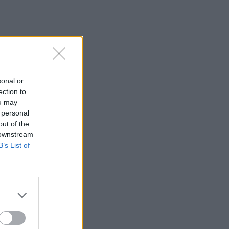
sonal or
ection to
ou may
 personal
out of the
 downstream
B’s List of