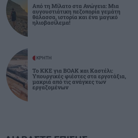
Παπαμιχαήλ: Η ανάρτηση της Φίνος Φιλμ για
Από τη Μίλατο στα Ανώγεια: Μια
αυγουστιάτικη πεζοπορία γεμάτη
τα 22 χρόνια από τον θάνατο του
θάλασσα, ιστορία και ένα μαγικό
ηλιοβασίλεμα!
ΚΡΗΤΗ
Το ΚΚΕ για ΒΟΑΚ και Καστέλι:
Υπουργικές φιέστες στα εργοτάξια,
μακριά από τις ανάγκες των
εργαζομένων