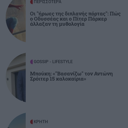
ΠΕΡΙΣΣΟΤΕΡΑ
Κεφαλονιά: Εμφανίστηκαν και φέτος τα
πρώτα φιδάκια της Παναγίας
Οι "ήρωες της διπλανής πόρτας": Πώς
ο Οδυσσέας και ο Πίτερ Πάρκερ
άλλαξαν τη μυθολογία
ΕΛΛΑΔΑ
20:24
Χαλκιδική: 8χρονος τραυματίστηκε χτυπώντας
το κεφάλι του σε πέτρα μετά από βουτιά
ΑΘΛΗΤΙΚΑ
20:22
GOSSIP - LIFESTYLE
Θρήνος για τον Μέσι: Πέθανε ο πατέρας του
Μπούκη: «"Βασανίζω" τον Αντώνη
Χόρχε
Σρόιτερ 15 καλοκαίρια»
ΚΡΗΤΗ
20:12
Κρήτη -Τριπλή παγκόσμια διάκριση: Τρεις
παραλίες μέσα στις 25 καλύτερες του κόσμου!
ΚΡΗΤΗ
GOSSIP - LIFESTYLE
20:00