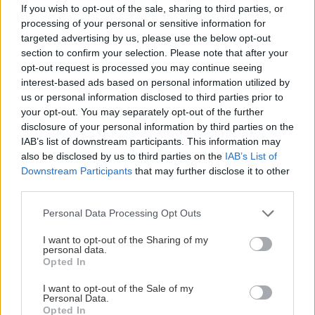
και όχι μόνο.
If you wish to opt-out of the sale, sharing to third parties, or
processing of your personal or sensitive information for
Ισπανία
Σιδηροδρομικό Δυστύχημα
targeted advertising by us, please use the below opt-out
section to confirm your selection. Please note that after your
opt-out request is processed you may continue seeing
interest-based ads based on personal information utilized by
us or personal information disclosed to third parties prior to
your opt-out. You may separately opt-out of the further
ΡΟΗ ΕΙΔΗΣΕΩΝ
disclosure of your personal information by third parties on the
IAB’s list of downstream participants. This information may
also be disclosed by us to third parties on the
IAB’s List of
ΠΕΡΙΣΣΟΤΕΡΑ
21:10
Downstream Participants
that may further disclose it to other
third parties.
Οι "ήρωες της διπλανής πόρτας": Πώς ο
Οδυσσέας και ο Πίτερ Πάρκερ άλλαξαν τη
Personal Data Processing Opt Outs
μυθολογία
I want to opt-out of the Sharing of my
personal data.
Opted In
GOSSIP - LIFESTYLE
21:00
Μπούκη: «"Βασανίζω" τον Αντώνη Σρόιτερ 15
I want to opt-out of the Sale of my
Personal Data.
καλοκαίρια»
Opted In