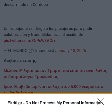
descarrilado en Córdoba
Un trabajador se dirige a los pasajeros para pedir
colaboración y tranquilidad tras el accidente
pic.twitter.com/8NPsW3AOrx
— EL MUNDO (@elmundoes)
January 18, 2026
Διαβάστε επίσης:
Μελόνι: Μίλησα με τον Τραμπ, του είπα ότι είναι λάθος
οι δασμοί λόγω Γροιλανδίας
Ιράν: Επιβεβαιωμένοι τουλάχιστον 5.000 νεκροί από
τις διαδηλώσεις
Ακολουθήστε το ekriti.gr στο
Google News
και
Ekriti.gr -
Do Not Process My Personal Information
μάθετε πρώτοι όλες τις ειδήσεις για την Κρήτη