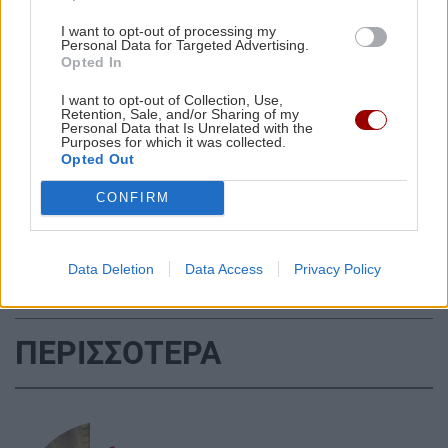
I want to opt-out of processing my
ΚΡΗΤΗ
20:55
Personal Data for Targeted Advertising.
Opted In
Από τη Μίλατο στα Ανώγεια: Μια
αυγουστιάτικη πεζοπορία γεμάτη θάλασσα,
I want to opt-out of Collection, Use,
Retention, Sale, and/or Sharing of my
ιστορία και ένα μαγικό ηλιοβασίλεμα!
Personal Data that Is Unrelated with the
Purposes for which it was collected.
Όλες οι ειδήσεις
Opted Out
ΚΡΗΤΗ
20:48
CONFIRM
Το ΚΚΕ για ΒΟΑΚ και Καστέλι: Υπουργικές
φιέστες στα εργοτάξια, μακριά από τις
ανάγκες των εργαζομένων
Data Deletion
Data Access
Privacy Policy
ΑΘΛΗΤΙΚΑ
20:42
ΠΕΡΙΣΣΟΤΕΡΑ
Γιούχτας: Νικηφόρα πρεμιέρα στα φιλικά, 1-0
την Κ17 του ΟΦΗ
ΕΛΛΑΔΑ
20:36