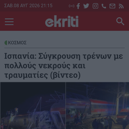
Skip
ΣΑΒ.08 ΑΥΓ 2026 21:15
to
main
content
ΚΟΣΜΟΣ
Ισπανία: Σύγκρουση τρένων με
πολλούς νεκρούς και
τραυματίες (βίντεο)