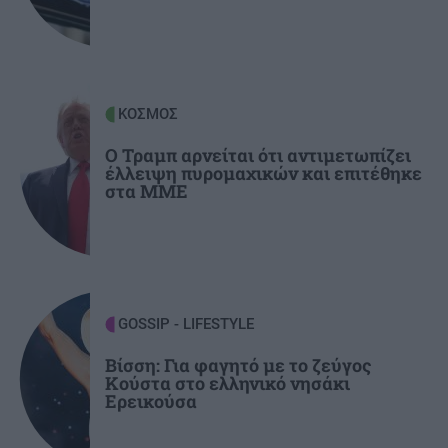
επεξεργασία λυμώτων
ΥΓΕΙΑ
15:15
Κατακράτηση υγρών ή λίπος στα πόδια; Η απλή
ΚΟΣΜΟΣ
δοκιμή με τον αντίχειρα που δίνει την
απάντηση
Ο Τραμπ αρνείται ότι αντιμετωπίζει
έλλειψη πυρομαχικών και επιτέθηκε
στα ΜΜΕ
GOSSIP - LIFESTYLE
Βίσση: Για φαγητό με το ζεύγος
Κούστα στο ελληνικό νησάκι
Ερεικούσα