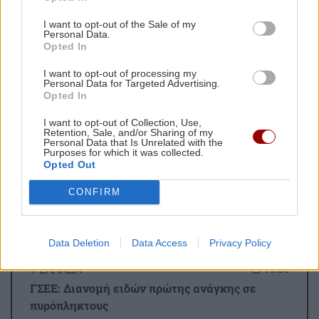
I want to opt-out of the Sale of my
"Επιχείρηση Θερισμός": Στα δίχτυα του "Ελληνικού
Personal Data.
FBI" και 3ο κύκλωμα του ΟΠΕΚΕΠΕ
Opted In
Ακολουθήστε το ekriti.gr στο
Google News
και
I want to opt-out of processing my
Personal Data for Targeted Advertising.
μάθετε πρώτοι όλες τις ειδήσεις για την Κρήτη
Opted In
και όχι μόνο.
I want to opt-out of Collection, Use,
Retention, Sale, and/or Sharing of my
Βλαντιμιρ Πουτιν
Ουκρανία
Personal Data that Is Unrelated with the
Purposes for which it was collected.
Opted Out
CONFIRM
ΡΟΗ ΕΙΔΗΣΕΩΝ
Data Deletion
Data Access
Privacy Policy
ΕΛΛΑΔΑ
16:30
ΓΣΕΕ: Διανομή ειδών πρώτης ανάγκης σε
πυρόπληκτους