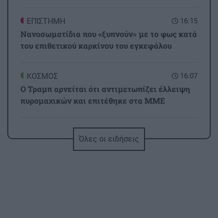
ΕΠΙΣΤΗΜΗ
16:15
Νανοσωματίδια που «ξυπνούν» με το φως κατά
του επιθετικού καρκίνου του εγκεφάλου
ΚΟΣΜΟΣ
16:07
Ο Τραμπ αρνείται ότι αντιμετωπίζει έλλειψη
πυρομαχικών και επιτέθηκε στα ΜΜΕ
GOSSIP - LIFESTYLE
16:00
Όλες οι ειδήσεις
Βίσση: Για φαγητό με το ζεύγος Κούστα στο
ελληνικό νησάκι Ερεικούσα
ΚΡΗΤΗ
15:55
Ηράκλειο: Κυκλοφοριακή αναστάτωση στον
ΒΟΑΚ λόγω τροχαίου στις Γούβες