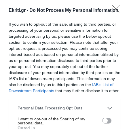
ρωσικής εισβολής.
Ekriti.gr -
Do Not Process My Personal Information
Μέχρι στιγμής, πάντως, οι προειδοποιήσεις αυτές δεν
φαίνεται να έχουν επηρεάσει τον Ρώσο πρόεδρο, ο
If you wish to opt-out of the sale, sharing to third parties, or
οποίος φέρεται να έχει δώσει εντολή να προστατευθούν
processing of your personal or sensitive information for
οι αμυντικές δαπάνες και να αναζητηθούν περικοπές σε
targeted advertising by us, please use the below opt-out
άλλους τομείς του κρατικού προϋπολογισμού.
section to confirm your selection. Please note that after your
opt-out request is processed you may continue seeing
Το ερώτημα πλέον είναι αν οι Ευρωπαίοι βλέπουν
interest-based ads based on personal information utilized by
πράγματι ένα παράθυρο ευκαιρίας για διπλωματική
us or personal information disclosed to third parties prior to
πρωτοβουλία ή αν πρόκειται για μια προσπάθεια που θα
your opt-out. You may separately opt-out of the further
προσκρούσει για ακόμη μία φορά στην αδιαλλαξία του
disclosure of your personal information by third parties on the
IAB’s list of downstream participants. This information may
Κρεμλίνου.
also be disclosed by us to third parties on the
IAB’s List of
ΔΙΑΒΑΣΤΕ ΕΠΙΣΗΣ
Downstream Participants
that may further disclose it to other
third parties.
Φινλανδία: Ο πρώτος «τάφος» για πυρηνικά απόβλητα
Personal Data Processing Opt Outs
στον κόσμο
I want to opt-out of the Sharing of my
Ισραήλ και Λίβανος συμφώνησαν σε παράταση της
personal data.
εκεχειρίας
Opted In