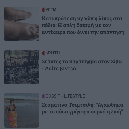
Image
ΥΓΕΙΑ
Κατακράτηση υγρών ή λίπος στα
πόδια; Η απλή δοκιμή με τον
αντίχειρα που δίνει την απάντηση
Image
ΚΡΗΤΗ
Στάχτες το παράπηγμα στον Σίβα
- Δείτε βίντεο
Image
GOSSIP - LIFESTYLE
Σταματίνα Τσιμτσιλή: "Αγχώθηκα
με το πόσο γρήγορα περνά η ζωή"