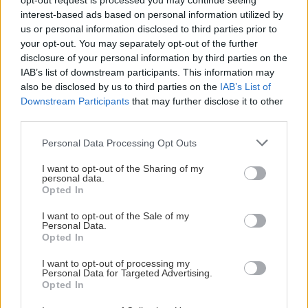
ΑΑΔΕ: Στο στόχαστρο οι μεταφορές μέσω IRIS
opt-out request is processed you may continue seeing
interest-based ads based on personal information utilized by
– Τι ισχύει για χαρτζιλίκια και δωρεές
us or personal information disclosed to third parties prior to
your opt-out. You may separately opt-out of the further
disclosure of your personal information by third parties on the
ΕΛΛΑΔΑ
08:09
IAB’s list of downstream participants. This information may
Σαρακήνικο: Παρέμβαση εισαγγελέα μετά την
also be disclosed by us to third parties on the
IAB’s List of
προσγείωση ελικοπτέρου
Downstream Participants
that may further disclose it to other
ΠΕΡΙΣΣΟΤΕΡΑ
third parties.
ΓΥΝΑΙΚΑ
08:00
Personal Data Processing Opt Outs
Τα Ζώδια της Δευτέρας
I want to opt-out of the Sharing of my
personal data.
ΟΙΚΟΝΟΜΙΑ
Opted In
ΟΜΟΡΦΙΑ
07:46
Χρέη στο Δημόσιο: Αναλυτικός οδηγός
Πώς θα πετύχετε το σέξι makeup trend
I want to opt-out of the Sale of my
για ρυθμίσεις οφειλών σε 24, 48 και 72
Personal Data.
μηνιαίες δόσεις
Opted In
ΚΟΣΜΟΣ
07:30
I want to opt-out of processing my
Personal Data for Targeted Advertising.
Στο «τελικό στάδιο» η συμφωνία Ιράν και Ομάν
Opted In
για τα Στενά του Ορμούζ: Οι όροι της