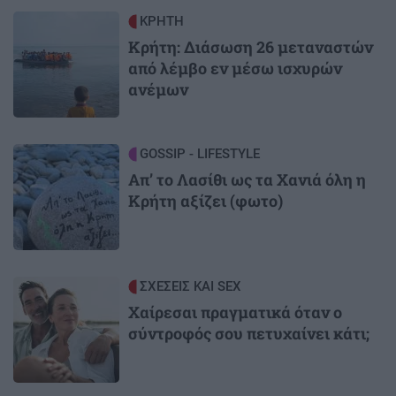
Image
ΚΡΗΤΗ
Κρήτη: Διάσωση 26 μεταναστών
από λέμβο εν μέσω ισχυρών
ανέμων
Image
GOSSIP - LIFESTYLE
Απ’ το Λασίθι ως τα Χανιά όλη η
Κρήτη αξίζει (φωτο)
Image
ΣΧΕΣΕΙΣ ΚΑΙ SEX
Χαίρεσαι πραγματικά όταν ο
σύντροφός σου πετυχαίνει κάτι;