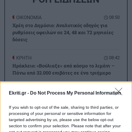
ΟΙΚΟΝΟΜΙΑ
08:50
Χρέη στο Δημόσιο: Αναλυτικός οδηγός για
ρυθμίσεις οφειλών σε 24, 48 και 72 μηνιαίες
δόσεις
ΚΡΗΤΗ
08:42
Ηράκλειο: «Βούλιαξε» από κόσμο το λιμάνι –
Πάνω από 32.000 επιβάτες σε ένα τριήμερο
ΣΠΙΤΙ
08:31
Ekriti.gr -
Do Not Process My Personal Information
Τι θα φάμε σήμερα; Σαλάτα ζυμαρικών με
πέστο
If you wish to opt-out of the sale, sharing to third parties, or
processing of your personal or sensitive information for
targeted advertising by us, please use the below opt-out
Όλες οι ειδήσεις
ΟΙΚΟΝΟΜΙΑ
08:20
section to confirm your selection. Please note that after your