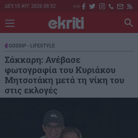
Skip
ΔΕΥ.10 ΑΥΓ 2026 08:52
to
main
content
GOSSIP - LIFESTYLE
Σάκκαρη: Ανέβασε
φωτογραφία του Κυριάκου
Μητσοτάκη μετά τη νίκη του
στις εκλογές