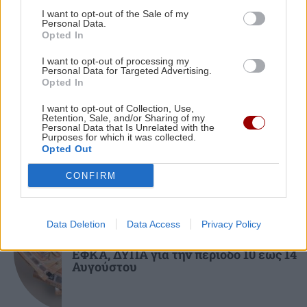
I want to opt-out of the Sale of my
Σικάγο: Σε αποσύνθεση 56 σοροί - Τρωκτικά
Personal Data.
και σκουλήκια στο χώρο
Opted In
I want to opt-out of processing my
ΚΡΗΤΗ
Personal Data for Targeted Advertising.
ΚΟΙΝΩΝΙΑ
13:44
Opted In
Θρίλερ στον Λυκαβηττό: Εντοπίστηκε σορός
Δήμος Αγ.Νικολάου: 2ο Φεστιβάλ
Κρηνών στις Βρύσες
I want to opt-out of Collection, Use,
ατόμου σε σπηλιά
Retention, Sale, and/or Sharing of my
Personal Data that Is Unrelated with the
Purposes for which it was collected.
Opted Out
CONFIRM
ΟΙΚΟΝΟΜΙΑ
Data Deletion
Data Access
Privacy Policy
Ο «χάρτης» των πληρωμών από e-
ΕΦΚΑ, ΔΥΠΑ για την περίοδο 10 έως 14
Αυγούστου