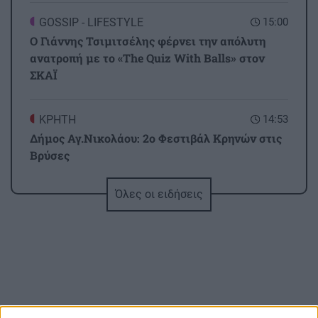
GOSSIP - LIFESTYLE
15:00
Ο Γιάννης Τσιμιτσέλης φέρνει την απόλυτη
ανατροπή με το «The Quiz With Balls» στον
ΣΚΑΪ
ΚΡΗΤΗ
14:53
Δήμος Αγ.Νικολάου: 2ο Φεστιβάλ Κρηνών στις
Βρύσες
Όλες οι ειδήσεις
ΟΙΚΟΝΟΜΙΑ
14:44
Ο «χάρτης» των πληρωμών από e-ΕΦΚΑ, ΔΥΠΑ
για την περίοδο 10 έως 14 Αυγούστου
ΕΛΛΑΔΑ
14:34
Mega fire στην Αττικοβοιωτία: «Κατάπινε»
2.800 στρέμματα την ώρα