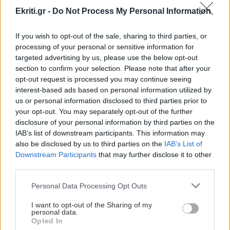
ΠΕΡΙΣΣΟΤΕΡΑ
Ekriti.gr -
Do Not Process My Personal Information
ΚΡΗΤΗ
14:22
If you wish to opt-out of the sale, sharing to third parties, or
Κρήτη: Πολύ υψηλός κίνδυνος πυρκαγιάς την
processing of your personal or sensitive information for
Κυριακή 9 Αυγούστου - «Πορτοκαλί» όλο το
targeted advertising by us, please use the below opt-out
ΚΟΣΜΟΣ
νησί
section to confirm your selection. Please note that after your
opt-out request is processed you may continue seeing
Αραγτσί: Ιράν και το Ομάν είναι πολύ
interest-based ads based on personal information utilized by
κοντά στην επίτευξη μίας συμφωνίας
ΕΛΛΑΔΑ
14:11
us or personal information disclosed to third parties prior to
your opt-out. You may separately opt-out of the further
Κατήγγειλε τροχαίο και καταδίωξη και
disclosure of your personal information by third parties on the
συνελήφθη γιατί οδηγούσε κλεμμένο
IAB’s list of downstream participants. This information may
αυτοκίνητο
also be disclosed by us to third parties on the
IAB’s List of
Downstream Participants
that may further disclose it to other
third parties.
GOSSIP - LIFESTYLE
14:00
GOSSIP - LIFESTYLE
Αθηνά Οικονομάκου και Μπρούνο Τσερέλα στα
Personal Data Processing Opt Outs
Ο Γιάννης Τσιμιτσέλης φέρνει την
Μπόρα Μπόρα
απόλυτη ανατροπή με το «The Quiz
I want to opt-out of the Sharing of my
personal data.
With Balls» στον ΣΚΑΪ
Opted In
ΚΟΣΜΟΣ
13:54