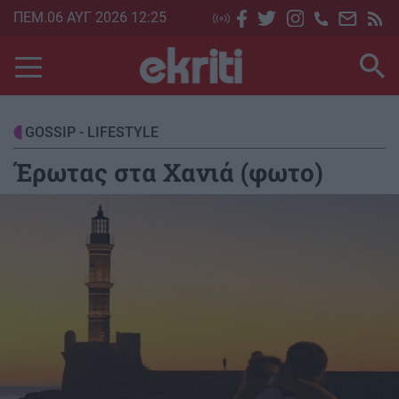
Skip
ΠΕΜ.06 ΑΥΓ 2026 12:25
to
main
content
GOSSIP - LIFESTYLE
Έρωτας στα Χανιά (φωτο)