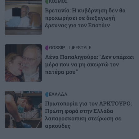
Image
ΚΟΣΜΟΣ
Βρετανία: Η κυβέρνηση δεν θα
προχωρήσει σε διεξαγωγή
έρευνας για τον Επστάιν
Image
GOSSIP - LIFESTYLE
Λένα Παπαληγούρα: "Δεν υπάρχει
μέρα που να μη σκεφτώ τον
πατέρα μου"
Image
ΕΛΛΑΔΑ
Πρωτοπορία για τον ΑΡΚΤΟΥΡΟ:
Πρώτη φορά στην Ελλάδα
λαπαροσκοπική στείρωση σε
αρκούδες