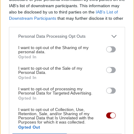
ΚΟΙΝΩΝΙΑ
11:45
IAB’s list of downstream participants. This information may
Λάρισα: Η Μητρόπολη "φόρεσε" κράνος στην
also be disclosed by us to third parties on the
IAB’s List of
ομάδα ΔΙ.ΑΣ.!
Downstream Participants
that may further disclose it to other
ΚΟΙΝΩΝΙΑ
third parties.
Ράπτη: «Υπάρχει πολύ μεγάλη
ΚΟΙΝΩΝΙΑ
11:36
Personal Data Processing Opt Outs
ανταπόκριση» -Όλες οι λεπτομέρειες
Αφέντης Χριστός: Η βυζαντινή ρίζα πίσω από
για το πρόγραμμα «Νταντάδες της
I want to opt-out of the Sharing of my
μια μεγάλη γλωσσική παρεξήγηση - Το
Γειτονιάς»
personal data.
Opted In
τουρκικό "αντιδάνειο"
I want to opt-out of the Sale of my
Personal Data.
ΤΕΧΝΟΛΟΓΙΑ
11:25
Opted In
Πώς οι χάκερ μπορούν να μολύνουν το νερό: Η
ΠΕΡΙΕΡΓΑ - ΠΑΡΑΞΕΝΑ
I want to opt-out of processing my
εισβολή στα συστήματα ύδρευσης και τα κενά
Personal Data for Targeted Advertising.
Ξεχάστε το πλύσιμο: Η μπλούζα που
Opted In
ασφαλείας
δεν μυρίζει για ένα μήνα – Δυο
μυστικά συστατικά
I want to opt-out of Collection, Use,
Retention, Sale, and/or Sharing of my
Personal Data that Is Unrelated with the
ΟΙΚΟΝΟΜΙΑ
11:16
Purposes for which it was collected.
Κοινωνικό Οικιακό Τιμολόγιο 2026: Ανοιχτή η
Opted Out
πλατφόρμα για νέες αιτήσεις – Ti πρέπει να