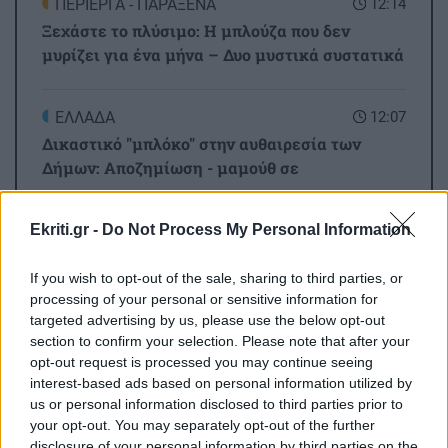
ΠΕΡΙΕΡΓΑ - ΠΑΡΑΞΕΝΑ
12:14
Ξεχάστε το πλύσιμο: Η μπλούζα που δεν
μυρίζει για ένα μήνα – Δυο μυστικά συστατικά
ΕΛΛΑΔΑ
12:07
Δικαστικό "μπλόκο" στην αυθαιρεσία των
Δήμων: Αποζημίωση - μαμούθ σε
εκπαιδευτικό για ηθική βλάβη
Όλες οι ειδήσεις
Ekriti.gr -
Do Not Process My Personal Information
GOSSIP - LIFESTYLE
12:00
If you wish to opt-out of the sale, sharing to third parties, or
Η Κέιτι Πέρι στην Μύκονο
processing of your personal or sensitive information for
targeted advertising by us, please use the below opt-out
section to confirm your selection. Please note that after your
ΕΛΛΑΔΑ
11:54
opt-out request is processed you may continue seeing
Μύκονος: Συνελήφθη αστυνομικός για
interest-based ads based on personal information utilized by
επικίνδυνη οδήγηση και απείθεια
us or personal information disclosed to third parties prior to
ΠΕΡΙΣΣΟΤΕΡΑ
your opt-out. You may separately opt-out of the further
disclosure of your personal information by third parties on the