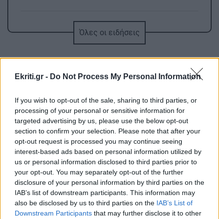
ΣΠΙΤΙ
12:09
Όλες οι ειδήσεις
Έφτασε το τέλος των φούρνων μικροκυμάτων;
GOSSIP - LIFESTYLE
12:00
Ekriti.gr -
Do Not Process My Personal Information
Καλλιμάνη: Θαμώνας της πέταξε λουλούδια
στο πρόσωπο
If you wish to opt-out of the sale, sharing to third parties, or
processing of your personal or sensitive information for
targeted advertising by us, please use the below opt-out
ΚΡΗΤΗ
11:57
ΠΕΡΙΣΣΟΤΕΡΑ
section to confirm your selection. Please note that after your
Κρήτη: Ξάπλωσε να κάνει ηλιοθεραπεία και
opt-out request is processed you may continue seeing
πέθανε!
interest-based ads based on personal information utilized by
us or personal information disclosed to third parties prior to
your opt-out. You may separately opt-out of the further
ΠΟΛΙΤΙΚΟ ΠΑΡΑΣΚΗΝΙΟ
11:51
ΕΛΛΑΔΑ
disclosure of your personal information by third parties on the
Τελέστηκε το ετήσιο μνημόσυνο της Λένας
IAB’s list of downstream participants. This information may
Marfin: Προθεσμία έλαβε η 46χρονη -
Σαμαρά – Ποιοι βρέθηκαν στο πλευρό του
also be disclosed by us to third parties on the
IAB’s List of
«Είναι αθώα» λέει ο συνήγορός της
Downstream Participants
that may further disclose it to other
πατέρα της