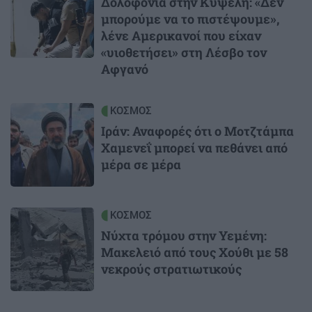
Δολοφονία στην Κυψέλη: «Δεν
μπορούμε να το πιστέψουμε»,
λένε Αμερικανοί που είχαν
«υιοθετήσει» στη Λέσβο τον
Αφγανό
Image
ΚΟΣΜΟΣ
Ιράν: Αναφορές ότι ο Μοτζτάμπα
Χαμενεΐ μπορεί να πεθάνει από
μέρα σε μέρα
Image
ΚΟΣΜΟΣ
Νύχτα τρόμου στην Υεμένη:
Μακελειό από τους Χούθι με 58
νεκρούς στρατιωτικούς