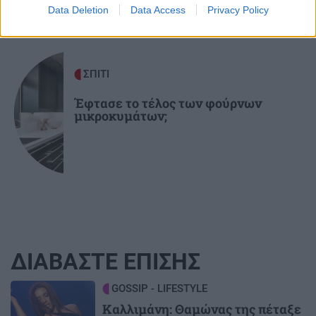
Data Deletion
Data Access
Privacy Policy
ΣΠΙΤΙ
Έφτασε το τέλος των φούρνων
μικροκυμάτων;
ΔΙΑΒΑΣΤΕ ΕΠΙΣΗΣ
Image
GOSSIP - LIFESTYLE
Καλλιμάνη: Θαμώνας της πέταξε