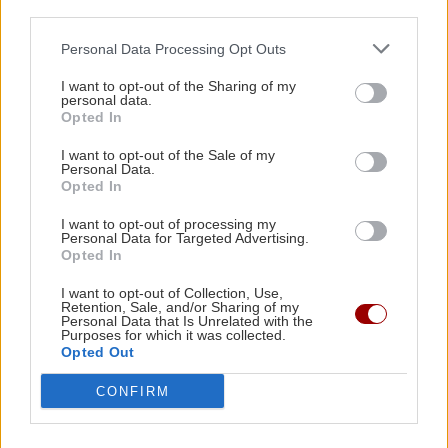
third parties.
Personal Data Processing Opt Outs
ΕΛΛΑΔΑ
11:40
Δολοφονία στην Κυψέλη: «Δεν μπορούμε να το
I want to opt-out of the Sharing of my
personal data.
πιστέψουμε», λένε Αμερικανοί που είχαν
Opted In
«υιοθετήσει» στη Λέσβο τον Αφγανό
ΚΡΗΤΗ
I want to opt-out of the Sale of my
Personal Data.
Δήμας από Καστέλλι: Στόχος το
Opted In
αεροδρόμιο να λειτουργεί κανονικά
ΚΟΣΜΟΣ
11:28
τον Νοέμβριο του 2028
Ιράν: Αναφορές ότι ο Μοτζτάμπα Χαμενεΐ
I want to opt-out of processing my
Personal Data for Targeted Advertising.
μπορεί να πεθάνει από μέρα σε μέρα
Opted In
I want to opt-out of Collection, Use,
ΚΟΣΜΟΣ
11:18
Retention, Sale, and/or Sharing of my
Personal Data that Is Unrelated with the
Νύχτα τρόμου στην Υεμένη: Μακελειό από
Purposes for which it was collected.
ΕΛΛΑΔΑ
τους Χούθι με 58 νεκρούς στρατιωτικούς
Opted Out
Χωρίς τις αισθήσεις της ανασύρθηκε
CONFIRM
53χρονη από ακάλυπτο πολυκατοικίας