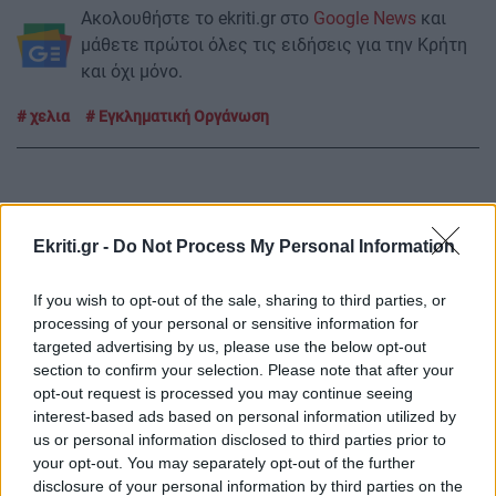
Ακολουθήστε το ekriti.gr στο
Google News
και
μάθετε πρώτοι όλες τις ειδήσεις για την Κρήτη
και όχι μόνο.
χελια
Εγκληματική Οργάνωση
Ekriti.gr -
Do Not Process My Personal Information
ΡΟΗ ΕΙΔΗΣΕΩΝ
If you wish to opt-out of the sale, sharing to third parties, or
processing of your personal or sensitive information for
GOSSIP - LIFESTYLE
23:00
targeted advertising by us, please use the below opt-out
Ο Τζέιμς Κάμερον φαίνεται έτοιμος να αφήσει
section to confirm your selection. Please note that after your
πίσω του το «Avatar»
opt-out request is processed you may continue seeing
interest-based ads based on personal information utilized by
us or personal information disclosed to third parties prior to
ΕΠΙΣΤΗΜΗ
22:32
your opt-out. You may separately opt-out of the further
Έφτιαξε ηλιακό γιοτ με $20.000 και διένυσε
disclosure of your personal information by third parties on the