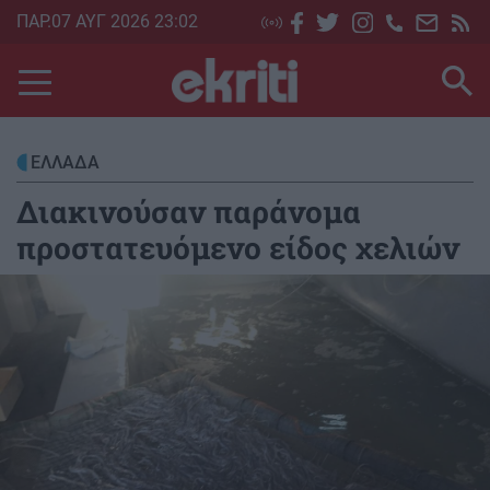
Skip
ΠΑΡ.07 ΑΥΓ 2026 23:02
to
main
content
ΕΛΛΑΔΑ
Διακινούσαν παράνομα
προστατευόμενο είδος χελιών