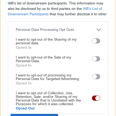
3.000 ναυτικά μίλια χωρίς στάλα καυσίμου!
IAB’s list of downstream participants. This information may
also be disclosed by us to third parties on the
IAB’s List of
Downstream Participants
that may further disclose it to other
ΣΠΙΤΙ
22:21
third parties.
Κατσαρίδα στο σπίτι - Πότε πρέπει να
Personal Data Processing Opt Outs
ανησυχήσουμε
I want to opt-out of the Sharing of my
personal data.
Opted In
ΚΟΣΜΟΣ
22:11
Όλες οι ειδήσεις
Εξαρθρώθηκε τεράστιο δίκτυο διακίνησης
I want to opt-out of the Sale of my
Personal Data.
μεταναστών και ναρκωτικών στη Μεσόγειο –
Opted In
Πάνω από 24 εκατ. ευρώ κέρδη
I want to opt-out of processing my
Personal Data for Targeted Advertising.
Opted In
ΥΓΕΙΑ
21:53
Αυτά τα φρούτα επιλέγουν 4 ενδοκρινολόγοι
I want to opt-out of Collection, Use,
για καλύτερο έλεγχο του σακχάρου
Retention, Sale, and/or Sharing of my
Personal Data that Is Unrelated with the
ΠΕΡΙΣΣΟΤΕΡΑ
Purposes for which it was collected.
Opted Out
ΥΓΕΙΑ
21:42