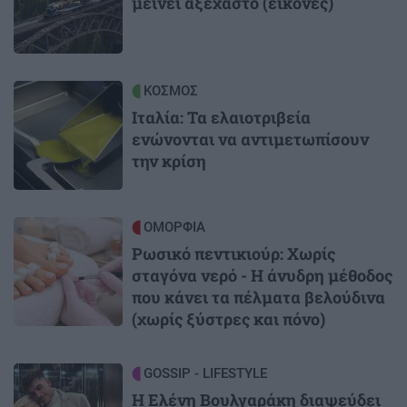
μείνει αξέχαστο (εικόνες)
Image
ΚΟΣΜΟΣ
Ιταλία: Τα ελαιοτριβεία
ενώνονται να αντιμετωπίσουν
την κρίση
Image
ΟΜΟΡΦΙΑ
Ρωσικό πεντικιούρ: Χωρίς
σταγόνα νερό - Η άνυδρη μέθοδος
που κάνει τα πέλματα βελούδινα
(χωρίς ξύστρες και πόνο)
Image
GOSSIP - LIFESTYLE
Η Ελένη Βουλγαράκη διαψεύδει