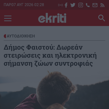
Skip
ΠΑΡ.07 ΑΥΓ 2026 02:28
to
main
content
ΑΥΤΟΔΙΟΙΚΗΣΗ
Δήμος Φαιστού: Δωρεάν
στειρώσεις και ηλεκτρονική
σήμανση ζώων συντροφιάς