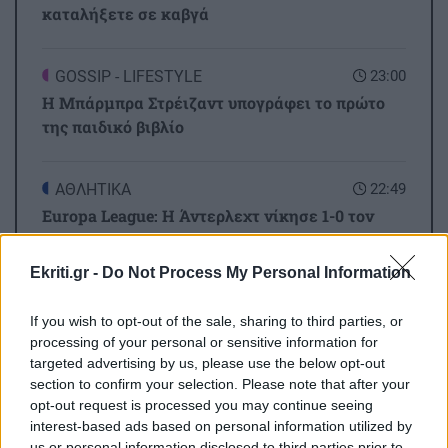
καταλήξετε σε καβγά
GOSSIP - LIFESTYLE
23:00
Η Μπάρμπρα Στρέιζαντ υπογράφει το πρώτο
της παιδικό βιβλίο
ΑΘΛΗΤΙΚΑ
22:49
Europa League: Η Άντερλεχτ νίκησε 1-0 τον
ΠΑΟΚ στην Τούμπα κι όλα θα κριθούν στις
Βρυξέλλες
Ekriti.gr -
Do Not Process My Personal Information
Όλες οι ειδήσεις
If you wish to opt-out of the sale, sharing to third parties, or
ΑΘΛΗΤΙΚΑ
22:25
processing of your personal or sensitive information for
ΠΟΑ: Ανακοίνωσε την απόκτηση τριών Ιταλών
targeted advertising by us, please use the below opt-out
ποδοσφαιριστών
section to confirm your selection. Please note that after your
opt-out request is processed you may continue seeing
interest-based ads based on personal information utilized by
ΑΘΛΗΤΙΚΑ
22:25
us or personal information disclosed to third parties prior to