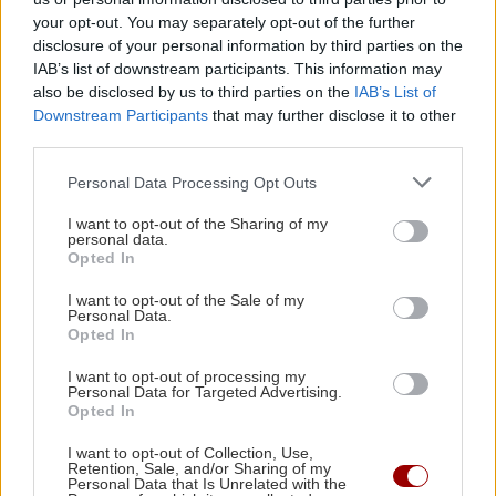
UEFA: «Το μποϊκοτάζ στις διοργανώσεις της
your opt-out. You may separately opt-out of the further
FIFA παραμένει σε ισχύ»
disclosure of your personal information by third parties on the
IAB’s list of downstream participants. This information may
ΠΕΡΙΣΣΟΤΕΡΑ
also be disclosed by us to third parties on the
IAB’s List of
ΑΘΛΗΤΙΚΑ
22:19
Downstream Participants
that may further disclose it to other
third parties.
Europa League: Η ΤΣΣΚΑ Σόφιας διέλυσε 3-0
την Μακάμπι Τελ Αβίβ και ετοιμάζεται για
Personal Data Processing Opt Outs
ΣΧΕΣΕΙΣ ΚΑΙ SEX
ΟΦΗ (βίντεο)
I want to opt-out of the Sharing of my
Χρήματα και σχέση: Πώς να μιλήσετε
personal data.
χωρίς να καταλήξετε σε καβγά
Opted In
ΠΕΡΙΕΡΓΑ - ΠΑΡΑΞΕΝΑ
22:14
Βέλγιο: Ζει σε πλωτό σπίτι 23 μέτρων εδώ και
I want to opt-out of the Sale of my
Personal Data.
χρόνια
Opted In
I want to opt-out of processing my
GOSSIP - LIFESTYLE
22:00
Personal Data for Targeted Advertising.
Opted In
Γιώργος Λιάγκας: «Ο Τζορτζ Κλούνεϊ της
GOSSIP - LIFESTYLE
Ελλάδας…»
I want to opt-out of Collection, Use,
Η Μπάρμπρα Στρέιζαντ υπογράφει το
Retention, Sale, and/or Sharing of my
Personal Data that Is Unrelated with the
πρώτο της παιδικό βιβλίο