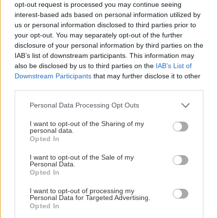
opt-out request is processed you may continue seeing
πίσω του το «Avatar»
interest-based ads based on personal information utilized by
us or personal information disclosed to third parties prior to
your opt-out. You may separately opt-out of the further
ΕΠΙΣΤΗΜΗ
22:32
disclosure of your personal information by third parties on the
Έφτιαξε ηλιακό γιοτ με $20.000 και διένυσε
IAB’s list of downstream participants. This information may
3.000 ναυτικά μίλια χωρίς στάλα καυσίμου!
also be disclosed by us to third parties on the
IAB’s List of
Downstream Participants
that may further disclose it to other
ΠΕΡΙΣΣΟΤΕΡΑ
third parties.
ΣΠΙΤΙ
22:21
Personal Data Processing Opt Outs
Κατσαρίδα στο σπίτι - Πότε πρέπει να
ανησυχήσουμε
I want to opt-out of the Sharing of my
personal data.
Opted In
ΚΡΗΤΗ
ΚΟΣΜΟΣ
22:11
I want to opt-out of the Sale of my
Σητεία: Ολονύχτια η μάχη των
Εξαρθρώθηκε τεράστιο δίκτυο διακίνησης
Personal Data.
πυροσβεστών - Χωρίς ενεργό μέτωπο
μεταναστών και ναρκωτικών στη Μεσόγειο –
Opted In
η πυρκαγιά
Πάνω από 24 εκατ. ευρώ κέρδη
I want to opt-out of processing my
Personal Data for Targeted Advertising.
Opted In
ΥΓΕΙΑ
21:53