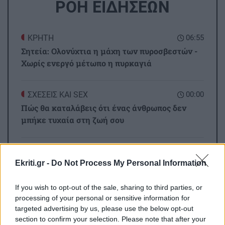
ΡΟΗ ΕΙΔΗΣΕΩΝ
ΚΡΗΤΗ
06:55
Σητεία: Ολονύχτια η μάχη των πυροσβεστών -
Χωρίς ενεργό μέτωπο η πυρκαγιά
ΣΧΕΣΕΙΣ ΚΑΙ SEX
00:00
Πώς θα καταλάβεις ότι ένας άνθρωπος δεν
μπήκε τυχαία στη ζωή σου
ΣΧΕΣΕΙΣ ΚΑΙ SEX
00:00
Ekriti.gr -
Do Not Process My Personal Information
Μικρές αλλαγές που μπορούν να φέρουν ξανά
τη σπίθα στη σχέση σου
If you wish to opt-out of the sale, sharing to third parties, or
processing of your personal or sensitive information for
GOSSIP - LIFESTYLE
23:00
targeted advertising by us, please use the below opt-out
Όλες οι ειδήσεις
section to confirm your selection. Please note that after your
Ο Τζέιμς Κάμερον φαίνεται έτοιμος να αφήσει