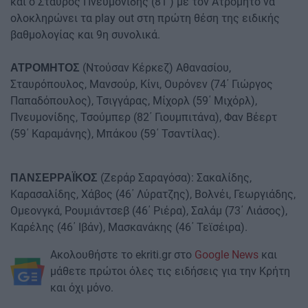
και ο Σταύρος Πνευμονίδης (81΄) με τον Ατρόμητο να
ολοκληρώνει τα play out στη πρώτη θέση της ειδικής
βαθμολογίας και 9η συνολικά.
(Ντούσαν Κέρκεζ) Αθανασίου,
ΑΤΡΟΜΗΤΟΣ
Σταυρόπουλος, Μανσούρ, Κίνι, Ουρόνεν (74΄ Γιώργος
Παπαδόπουλος), Τσιγγάρας, Μίχορλ (59΄ Μιχόρλ),
Πνευμονίδης, Τσούμπερ (82΄ Γιουμπιτάνα), Φαν Βέερτ
(59΄ Καραμάνης), Μπάκου (59΄ Τσαντίλας).
(Ζεράρ Σαραγόσα): Σακαλίδης,
ΠΑΝΣΕΡΡΑΪΚΟΣ
Καρασαλίδης, Χάβος (46΄ Λύρατζης), Βολνέι, Γεωργιάδης,
Ομεονγκά, Ρουμιάντσεβ (46΄ Ριέρα), Σαλάμ (73΄ Λιάσος),
Καρέλης (46΄ Ιβάν), Μασκανάκης (46΄ Τεϊσέιρα).
Ακολουθήστε το ekriti.gr στο
Google News
και
μάθετε πρώτοι όλες τις ειδήσεις για την Κρήτη
και όχι μόνο.