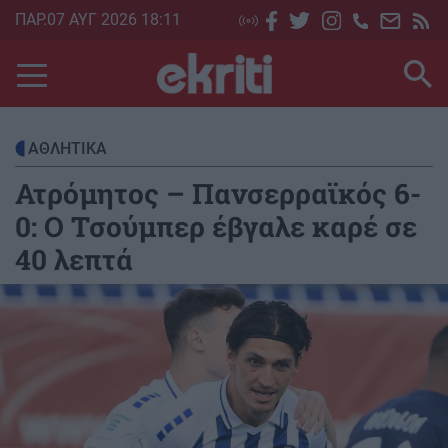
Skip
ΠΑΡ.07 ΑΥΓ 2026 18:11
to
main
content
ΑΘΛΗΤΙΚΑ
Ατρόμητος – Πανσερραϊκός 6-
0: Ο Τσούμπερ έβγαλε καρέ σε
40 λεπτά