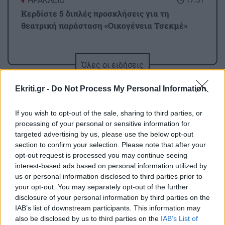
ΗΡΑΚΛΕΙΟ
17:51
Κερδίστε 5 διπλές προσκλήσεις για τη
θεατρική παράσταση «Οικογένεια Τσεκμέ»
ΑΘΛΗΤΙΚΑ
17:45
Όλες οι ειδήσεις
Γιώργος Αγριμανάκης: Αντιδήμαρχος
Υπηρεσίας για το Σαββατοκύριακο 8 και 9
Ekriti.gr -
Do Not Process My Personal Information
Αυγούστου
If you wish to opt-out of the sale, sharing to third parties, or
processing of your personal or sensitive information for
ΚΡΗΤΗ
17:36
targeted advertising by us, please use the below opt-out
Μεγάλες πληγές στο Ρέθυμνο από τις φωτιές –
section to confirm your selection. Please note that after your
Πάνω από 57.000 στρέμματα καμένα
opt-out request is processed you may continue seeing
ΠΕΡΙΣΣΟΤΕΡΑ
interest-based ads based on personal information utilized by
us or personal information disclosed to third parties prior to
ΚΡΗΤΗ
17:27
your opt-out. You may separately opt-out of the further
Ρέθυμνο: Δημόσιος έπαινος σε όσους
disclosure of your personal information by third parties on the
επιχείρησαν για τον απεγκλωβισμό
IAB’s list of downstream participants. This information may
ΟΙΚΟΝΟΜΙΑ
also be disclosed by us to third parties on the
IAB’s List of
λουόμενων από τη φωτιά