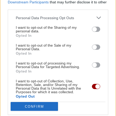
Downstream Participants
that may further disclose it to other
Υποχώρησε στο 3,4% ο πληθωρισμός
third parties.
τον Ιούλιο – Επιμένει η ακρίβεια σε
ΑΦΙΕΡΩΜΑΤΑ
17:20
ενέργεια και ενοίκια
Personal Data Processing Opt Outs
Γιατί η Πηνελόπη είχε ακριβώς 108 μνηστήρες
και όχι 100; Το "κλειδωμένο" μυστικό του
I want to opt-out of the Sharing of my
personal data.
Ομήρου
Opted In
I want to opt-out of the Sale of my
ΕΛΛΑΔΑ
17:14
Personal Data.
GOSSIP - LIFESTYLE
Opted In
Αλλάζουν όλα στον τουρισμό: Πώς χωρίζεται η
Οι πόζες της Κατερίνας Παπουτσάκη
χώρα με το νέο Χωροταξικό
I want to opt-out of processing my
με μαγιό στην Κρήτη
Personal Data for Targeted Advertising.
Opted In
ΠΟΛΙΤΙΣΜΟΣ
17:07
I want to opt-out of Collection, Use,
Μεγάλη επιτυχία για το Φεστιβάλ "ΖΟΡΜΠΑΣ":
Retention, Sale, and/or Sharing of my
Personal Data that Is Unrelated with the
Ξεπέρασαν τους 2.000 οι επισκέπτες σε
Purposes for which it was collected.
Opted Out
Ηράκλειο και Μυρτιά
ΗΡΑΚΛΕΙΟ
CONFIRM
GOSSIP - LIFESTYLE
17:00
Κερδίστε 5 διπλές προσκλήσεις για τη