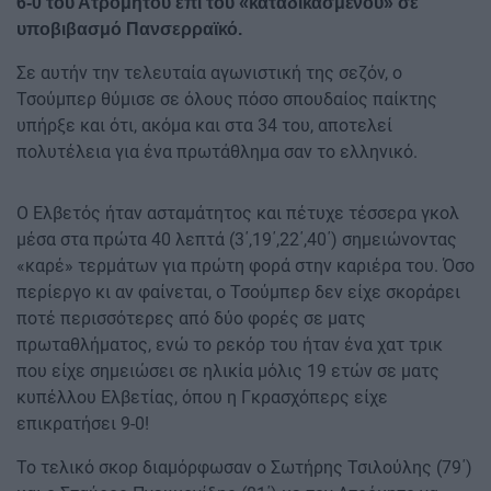
6-0 του Ατρόμητου επί του «καταδικασμένου» σε
υποβιβασμό Πανσερραϊκό.
Σε αυτήν την τελευταία αγωνιστική της σεζόν, ο
Τσούμπερ θύμισε σε όλους πόσο σπουδαίος παίκτης
υπήρξε και ότι, ακόμα και στα 34 του, αποτελεί
πολυτέλεια για ένα πρωτάθλημα σαν το ελληνικό.
Ο Ελβετός ήταν ασταμάτητος και πέτυχε τέσσερα γκολ
μέσα στα πρώτα 40 λεπτά (3΄,19΄,22΄,40΄) σημειώνοντας
«καρέ» τερμάτων για πρώτη φορά στην καριέρα του. Όσο
περίεργο κι αν φαίνεται, ο Τσούμπερ δεν είχε σκοράρει
ποτέ περισσότερες από δύο φορές σε ματς
πρωταθλήματος, ενώ το ρεκόρ του ήταν ένα χατ τρικ
που είχε σημειώσει σε ηλικία μόλις 19 ετών σε ματς
κυπέλλου Ελβετίας, όπου η Γκρασχόπερς είχε
επικρατήσει 9-0!
Το τελικό σκορ διαμόρφωσαν ο Σωτήρης Τσιλούλης (79΄)