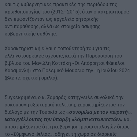
και τις κυβερνητικές πρακτικές της περιόδου της
πρωθυπουργίας του (2012–2015), όταν ο πατριωτισμός
δεν εμφανίζονταν ως εργαλείο ρητορικής
αντιπαράθεσης, αλλά ως στοιχείο άσκησης
κυβερνητικής ευθύνης.
Χαρακτηριστική είναι η τοποθέτησή του για τις
ελληνοτουρκικές σχέσεις, κατά την Παρουσίαση του
βιβλίου του Μανώλη Κοττάκη «Οι Απόρρητοι Φάκελοι
Καραμανλή» στο Πολεμικό Μουσείο την 1η Ιουλίου 2024
(βλέπε: σχετική ομιλία).
Συγκεκριμένα, ο κ. Σαμαράς κατήγγειλε συνολικά την
ασκούμενη εξωτερική πολιτική, χαρακτηρίζοντας τον
διάλογο με την Τουρκία ως
«συνομιλία με τον πειρατή»,
και
καταγγέλλοντας την ύπαρξη «λόμπι κατευναστών»
υποστηρίζοντας ότι η κυβέρνηση, μέσω επιλογών όπως
το «Σύμφωνο Φιλίας», οδηγεί τη χώρα σε διαρκείς