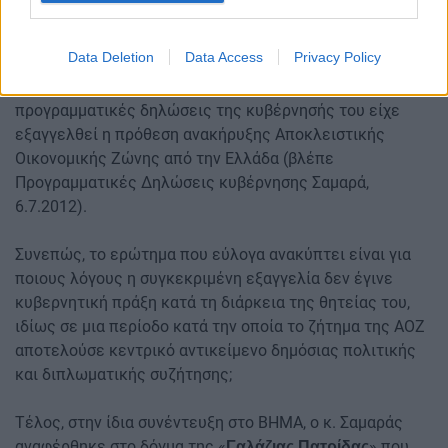
εμπέδωση του υφιστάμενου status quo που προβάλλει η
τουρκική πλευρά.
Data Deletion
Data Access
Privacy Policy
Στο πλαίσιο αυτό, θα πρέπει να υπενθυμιστεί ότι στις
προγραμματικές δηλώσεις της κυβέρνησής του είχε
εξαγγελθεί η πρόθεση ανακήρυξης Αποκλειστικής
Οικονομικής Ζώνης από την Ελλάδα (βλέπε
Προγραμματικές Δηλώσεις κυβέρνησης Σαμαρά,
6.7.2012).
Συνεπώς, το ερώτημα που εύλογα ανακύπτει είναι για
ποιους λόγους η συγκεκριμένη εξαγγελία δεν έγινε
κυβερνητική πράξη κατά τη διάρκεια της θητείας του,
ιδίως σε μια περίοδο κατά την οποία το ζήτημα της ΑΟΖ
αποτελούσε κεντρικό αντικείμενο δημόσιας πολιτικής
και διπλωματικής συζήτησης;
Τέλος, στην ίδια συνέντευξη στο ΒΗΜΑ, ο κ. Σαμαράς
αναφέρθηκε στο δόγμα της «
» που
Γαλάζιας Πατρίδας