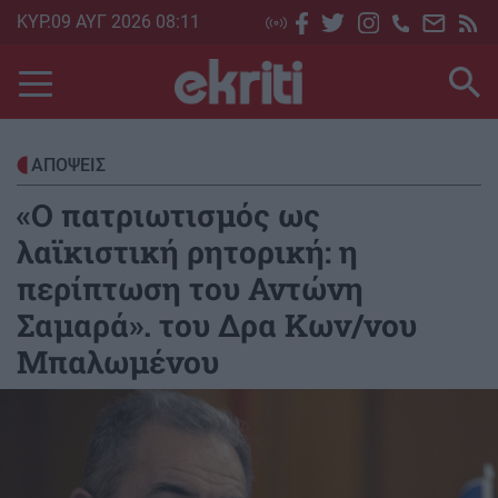
Skip
ΚΥΡ.09 ΑΥΓ 2026 08:11
to
main
content
ΑΠΟΨΕΙΣ
«Ο πατριωτισμός ως
λαϊκιστική ρητορική: η
περίπτωση του Αντώνη
Σαμαρά». του Δρα Κων/νου
Μπαλωμένου