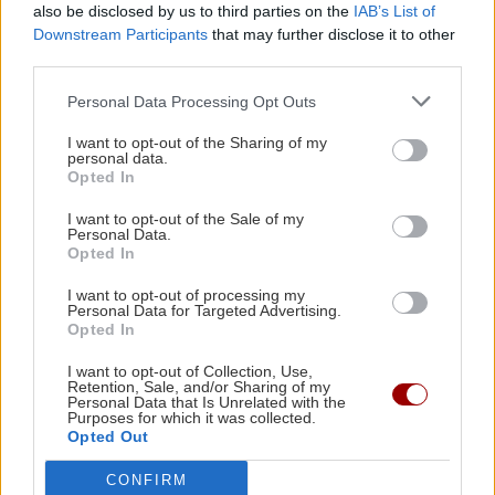
also be disclosed by us to third parties on the
IAB’s List of
στη Χάγη, γεγονός που προϋποθέτει αναγκαστικά
Downstream Participants
that may further disclose it to other
διαπραγμάτευση επί του αντικειμένου της διαφοράς και
third parties.
του πλαισίου επίλυσής της.
Personal Data Processing Opt Outs
Δεδομένου ότι οι πάγιες τουρκικές θέσεις περί
I want to opt-out of the Sharing of my
περιορισμένης επήρειας των νησιών και αμφισβήτησης
personal data.
της ΑΟΖ δεν αποτελούν πρόσφατο φαινόμενο, αλλά
Opted In
διαχρονική σταθερά της τουρκικής πολιτικής,
I want to opt-out of the Sale of my
καθίσταται σαφές ότι η τότε ελληνική κυβέρνηση δεν
Personal Data.
θεωρούσε τη διαπραγμάτευση επί αυτών των
Opted In
ζητημάτων ως ένδειξη υποχώρησης, αλλά ως αναγκαίο
I want to opt-out of processing my
στοιχείο μιας οργανωμένης διπλωματικής στρατηγικής.
Personal Data for Targeted Advertising.
Opted In
Εν κατακλείδι, αξίζει να σημειωθεί ότι στην πρόσφατη
I want to opt-out of Collection, Use,
κριτική του προς την κυβέρνηση ο κ. Σαμαράς
Retention, Sale, and/or Sharing of my
Personal Data that Is Unrelated with the
υποστηρίζει πως η αποφυγή μονομερών ενεργειών,
Purposes for which it was collected.
Opted Out
όπως η ανακήρυξη ΑΟΖ ή η επέκταση των χωρικών
υδάτων στα 12 ν.μ., αποσκοπεί στην αποφυγή πρόκλησης
CONFIRM
έντασης, πλην όμως στην πράξη ενδέχεται να οδηγεί σε