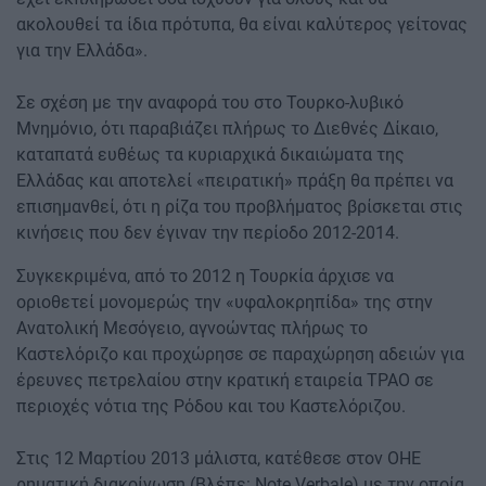
ακολουθεί τα ίδια πρότυπα, θα είναι καλύτερος γείτονας
για την Ελλάδα».
Σε σχέση με την αναφορά του στο Τουρκο-λυβικό
Μνημόνιο, ότι παραβιάζει πλήρως το Διεθνές Δίκαιο,
καταπατά ευθέως τα κυριαρχικά δικαιώματα της
Ελλάδας και αποτελεί «πειρατική» πράξη θα πρέπει να
επισημανθεί, ότι η ρίζα του προβλήματος βρίσκεται στις
κινήσεις που δεν έγιναν την περίοδο 2012-2014.
Συγκεκριμένα, από το 2012 η Τουρκία άρχισε να
οριοθετεί μονομερώς την «υφαλοκρηπίδα» της στην
Ανατολική Μεσόγειο, αγνοώντας πλήρως το
Καστελόριζο και προχώρησε σε παραχώρηση αδειών για
έρευνες πετρελαίου στην κρατική εταιρεία TPAO σε
περιοχές νότια της Ρόδου και του Καστελόριζου.
Στις 12 Μαρτίου 2013 μάλιστα, κατέθεσε στον ΟΗΕ
ρηματική διακοίνωση (Βλέπε: Note Verbale) με την οποία