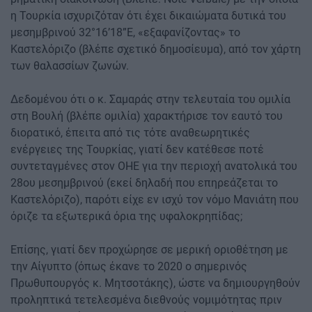
η Τουρκία ισχυριζόταν ότι έχει δικαιώματα δυτικά του
μεσημβρινού 32°16’18”E, «εξαφανίζοντας» το
Καστελόριζο (βλέπε σχετικό δημοσίευμα), από τον χάρτη
των θαλασσίων ζωνών.
Δεδομένου ότι ο κ. Σαμαράς στην τελευταία του ομιλία
στη Βουλή (βλέπε ομιλία) χαρακτήρισε τον εαυτό του
διορατικό, έπειτα από τις τότε αναθεωρητικές
ενέργειες της Τουρκίας, γιατί δεν κατέθεσε ποτέ
συντεταγμένες στον ΟΗΕ για την περιοχή ανατολικά του
28ου μεσημβρινού (εκεί δηλαδή που επηρεάζεται το
Καστελόριζο), παρότι είχε εν ισχύ τον νόμο Μανιάτη που
όριζε τα εξωτερικά όρια της υφαλοκρηπίδας;
Επίσης, γιατί δεν προχώρησε σε μερική οριοθέτηση με
την Αίγυπτο (όπως έκανε το 2020 ο σημερινός
Πρωθυπουργός κ. Μητσοτάκης), ώστε να δημιουργηθούν
προληπτικά τετελεσμένα διεθνούς νομιμότητας πριν