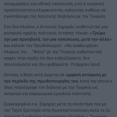
υποχωρήσεις και εθνική ταπείνωση, ενώ η τουρκική
προκλητικότητα κλιμακώνεται, καλώντας ευθέως σε
εγκατάλειψη της πολιτικής διαλόγου με την Τουρκία.
Στο ίδιο πλαίσιο, ο Αντώνης Σαμαράς υιοθετώντας μια
ρητορική υψηλής πολιτικής έντασης τόνισε:
«Τρώμε
την μια προσβολή, την μια ταπείνωση, μετά την άλλη»
και κάλεσε τον Πρωθυπουργό: «Να αναθεωρήσει
πλήρως την ... “Φιλία” με την Τουρκία, καθιστώντας
σαφές στην πράξη ότι δεν εκβιαζόμαστε, δεν
απειλούμαστε και δεν φοβόμαστε. Υπάρχουν όρια!.
Ωστόσο, η θέση αυτή έρχεται σε
εμφανή αντίφαση με
κατά την οποία ο
την περίοδο της πρωθυπουργίας του,
ίδιος περιέγραφε τον διάλογο με την Τουρκία ως
αναγκαίο και παραγωγικό εργαλείο πολιτικής.
Συγκεκριμένα ο κ. Σαμαράς μετά τη συνάντησή του με
τον Ταγίπ Ερντογάν στην Κωνσταντινούπολη κατά το 2ο
Ανώτατο Συμβούλιο Συνεργασίας Ελλάδας – Τουρκίας