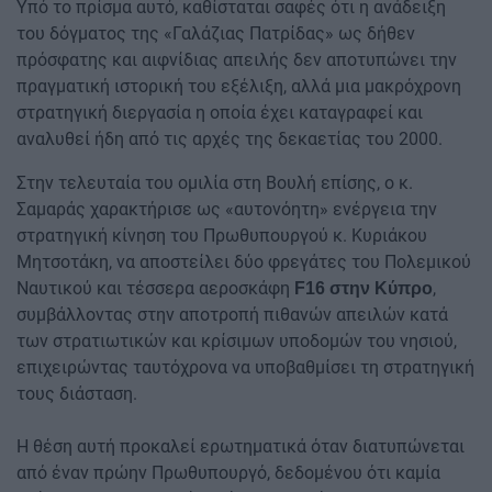
Υπό το πρίσμα αυτό, καθίσταται σαφές ότι η ανάδειξη
του δόγματος της «Γαλάζιας Πατρίδας» ως δήθεν
πρόσφατης και αιφνίδιας απειλής δεν αποτυπώνει την
πραγματική ιστορική του εξέλιξη, αλλά μια μακρόχρονη
στρατηγική διεργασία η οποία έχει καταγραφεί και
αναλυθεί ήδη από τις αρχές της δεκαετίας του 2000.
Στην τελευταία του ομιλία στη Βουλή επίσης, ο κ.
Σαμαράς χαρακτήρισε ως «αυτονόητη» ενέργεια την
στρατηγική κίνηση του Πρωθυπουργού κ. Κυριάκου
Μητσοτάκη, να αποστείλει δύο φρεγάτες του Πολεμικού
Ναυτικού και τέσσερα αεροσκάφη
,
F16 στην Κύπρο
συμβάλλοντας στην αποτροπή πιθανών απειλών κατά
των στρατιωτικών και κρίσιμων υποδομών του νησιού,
επιχειρώντας ταυτόχρονα να υποβαθμίσει τη στρατηγική
τους διάσταση.
Η θέση αυτή προκαλεί ερωτηματικά όταν διατυπώνεται
από έναν πρώην Πρωθυπουργό, δεδομένου ότι καμία