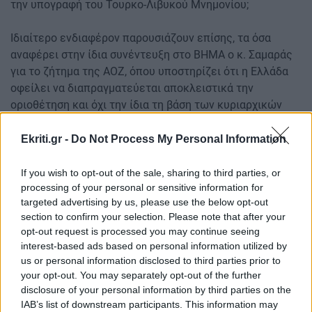
την υπογραφή του Τουρκο-Λιβυκού Μνημονίου;
Ιδιαίτερο ενδιαφέρον παρουσιάζουν επίσης, τα όσα
αναφέρει στην ίδια συνέντευξη στο ΒΗΜΑ ο κ. Σαμαράς
για το ζήτημα της ΑΟΖ, όπου υποστηρίζει ότι η Ελλάδα
οφείλει να διαπραγματεύεται αποκλειστικά την
οριοθέτηση και όχι την ίδια τη βάση των κυριαρχικών
της δικαιωμάτων, απορρίπτοντας εμμέσως κάθε
συζήτηση που θα μπορούσε να οδηγήσει σε
Ekriti.gr -
Do Not Process My Personal Information
συνυποσχετικό ή προσφυγή στο Διεθνές Δικαστήριο της
Χάγης υπό αμφισβητούμενους όρους.
If you wish to opt-out of the sale, sharing to third parties, or
processing of your personal or sensitive information for
targeted advertising by us, please use the below opt-out
Ωστόσο, η θέση αυτή έρχεται σε αντίφαση με την
section to confirm your selection. Please note that after your
πρακτική της διακυβέρνησής του, όπου ο τότε ΥΠΕΞ κ.
opt-out request is processed you may continue seeing
Βενιζέλος έχει αναγνωρίσει δημοσίως (βλέπε
interest-based ads based on personal information utilized by
συνέντευξη κ. Βενιζέλου) ότι η ελληνική πλευρά είχε
us or personal information disclosed to third parties prior to
ξεκινήσει διερευνητικές επαφές με την Τουρκία (με
your opt-out. You may separately opt-out of the further
επικεφαλής τον Πρέσβη Παύλο Αποστολίδη),
disclosure of your personal information by third parties on the
επιδιώκοντας τη διαμόρφωση συνθηκών για προσφυγή
IAB’s list of downstream participants. This information may