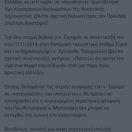
Ελλάδας να αντιταχθεί σε οποιαδήποτε αμφισβήτηση
των κυριαρχικών δικαιωμάτων της Κυπριακής
Δημοκρατίας (βλέπε σχετική δήλωση προς τον Πρόεδρο
Δημήτρη Χριστόφια).
Την ίδια στιγμή βέβαια, ο κ. Σαμαράς σε συνέντευξή του
στις 7/11/2014, στον Κυπριακό τηλεοπτικό σταθμό Σίγμα
και τον δημοσιογράφο κ. Χρύσανθο Τσουρούλλη (βλέπε:
σχετική συνέντευξη), ανέφερε: «Πιστεύω ότι αυτήν την
ώρα ένα θερμό επεισόδιο θα ήταν μια πάρα πολύ
αρνητική εξέλιξη».
Επίσης, δεδομένης της συχνής αναφοράς του κ. Σαμαρά
σε «κατευναστές» και «πατριώτες», θα πρέπει να
επισημανθεί ότι η συγκεκριμένη στρατηγική απόφαση
του Πρωθυπουργού κ. Μητσοτάκη δεν μπορεί να
ενταχθεί στη λογική του κατευνασμού.
Αντιθέτως, συνιστά μια σαφή στρατηγική επιλογή