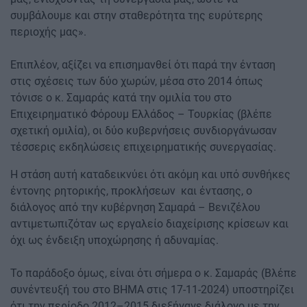
συμβάλουμε και στην σταθερότητα της ευρύτερης
περιοχής μας».
Επιπλέον, αξίζει να επισημανθεί ότι παρά την ένταση
στις σχέσεις των δύο χωρών, μέσα στο 2014 όπως
τόνισε ο κ. Σαμαράς κατά την ομιλία του στο
Επιχειρηματικό Φόρουμ Ελλάδος – Τουρκίας (βλέπε
σχετική ομιλία), οι δύο κυβερνήσεις συνδιοργάνωσαν
τέσσερις εκδηλώσεις επιχειρηματικής συνεργασίας.
Η στάση αυτή καταδεικνύει ότι ακόμη και υπό συνθήκες
έντονης ρητορικής, προκλήσεων και έντασης, ο
διάλογος από την κυβέρνηση Σαμαρά – Βενιζέλου
αντιμετωπιζόταν ως εργαλείο διαχείρισης κρίσεων και
όχι ως ένδειξη υποχώρησης ή αδυναμίας.
Το παράδοξο όμως, είναι ότι σήμερα ο κ. Σαμαράς (Βλέπε
συνέντευξή του στο ΒΗΜΑ στις 17-11-2024) υποστηρίζει
ότι την περίοδο 2012–2015 διεξήγαγε διάλογο με την