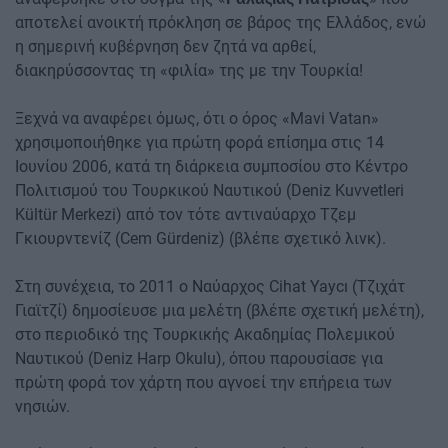
αποτελεί ανοικτή πρόκληση σε βάρος της Ελλάδος, ενώ
η σημερινή κυβέρνηση δεν ζητά να αρθεί,
διακηρύσσοντας τη «φιλία» της με την Τουρκία!
Ξεχνά να αναφέρει όμως, ότι ο όρος «Mavi Vatan»
χρησιμοποιήθηκε για πρώτη φορά επίσημα στις 14
Ιουνίου 2006, κατά τη διάρκεια συμποσίου στο Κέντρο
Πολιτισμού του Τουρκικού Ναυτικού (Deniz Kuvvetleri
Kültür Merkezi) από τον τότε αντιναύαρχο Τζεμ
Γκιουρντενίζ (Cem Gürdeniz) (βλέπε σχετικό λινκ).
Στη συνέχεια, το 2011 ο Ναύαρχος Cihat Yaycı (Τζιχάτ
Γιαϊτζί) δημοσίευσε μια μελέτη (βλέπε σχετική μελέτη),
στο περιοδικό της Τουρκικής Ακαδημίας Πολεμικού
Ναυτικού (Deniz Harp Okulu), όπου παρουσίασε για
πρώτη φορά τον χάρτη που αγνοεί την επήρεια των
νησιών.