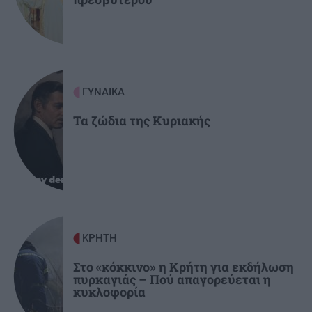
ΣΧΕΣΕΙΣ ΚΑΙ SEX
00:00
Ο σύντροφός σου σε κάνει καλύτερο άνθρωπο;
GOSSIP - LIFESTYLE
23:00
ΓΥΝΑΙΚΑ
Μπρούκλιν Μπέκαμ: Εβρασε μακαρόνια με
θαλασσινό νερό
Τα ζώδια της Κυριακής
ΑΘΛΗΤΙΚΑ
22:16
ΑΕΚ: Φιλική τεσσάρα στην Καλλιθέα πριν το
Σούπερ Καπ με τον ΟΦΗ
ΚΡΗΤΗ
Στο «κόκκινο» η Κρήτη για εκδήλωση
πυρκαγιάς – Πού απαγορεύεται η
κυκλοφορία