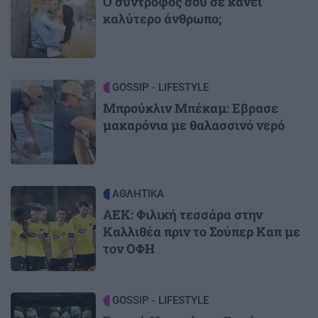
Ο σύντροφός σου σε κάνει
καλύτερο άνθρωπο;
Image
GOSSIP - LIFESTYLE
Μπρούκλιν Μπέκαμ: Εβρασε
μακαρόνια με θαλασσινό νερό
Image
ΑΘΛΗΤΙΚΑ
ΑΕΚ: Φιλική τεσσάρα στην
Καλλιθέα πριν το Σούπερ Καπ με
τον ΟΦΗ
Image
GOSSIP - LIFESTYLE