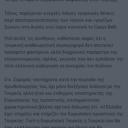
Τέλος, παρέμεναν ενεργές πάγιες τουρκικές θέσεις
περί αποστρατικοποίησης των νησιών και «γκρίζων
ζωνών» στο Αιγαίο, ενώ ίσχυε κανονικά το Casus Belli.
Υπό αυτές τις συνθήκες, καθίσταται σαφές ότι η
τουρκική αναθεωρητική συμπεριφορά δεν αποτελεί
πρόσφατο φαινόμενο, αλλά διαχρονική παράμετρο της
ελληνοτουρκικής σχέσης, γεγονός που δεν εμπόδισε την
τότε ελληνική κυβέρνηση να συνεχίσει τον διάλογο.
Ο κ. Σαμαράς ταυτόχρονα, κατά την περίοδο της
πρωθυπουργίας του, όχι μόνο διεξήγαγε διάλογο με την
Τουρκία, αλλά ήταν και ένθερμος υποστηρικτής της
Ευρωπαϊκής της προοπτικής, επισημαίνοντας
χαρακτηριστικά (βλέπε σχετική δήλωση) ότι: «Η Ελλάδα
έχει στηρίξει και στηρίζει την Ευρωπαϊκή προοπτική της
Τουρκίας. Γιατί η Ευρωπαϊκή Τουρκία, η Τουρκία που θα
έχει εκπληρώσει όσα ισχύουν για όλους και θα