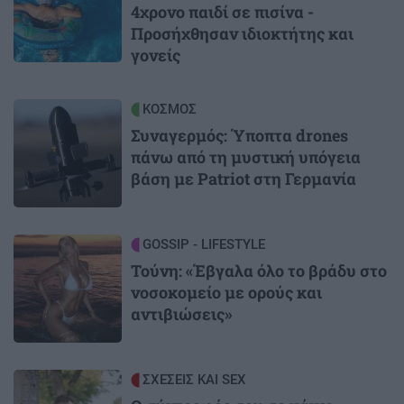
4χρονο παιδί σε πισίνα -
Προσήχθησαν ιδιοκτήτης και
γονείς
Image
ΚΟΣΜΟΣ
Συναγερμός: Ύποπτα drones
πάνω από τη μυστική υπόγεια
βάση με Patriot στη Γερμανία
Image
GOSSIP - LIFESTYLE
Τούνη: «Έβγαλα όλο το βράδυ στο
νοσοκομείο με ορούς και
αντιβιώσεις»
Image
ΣΧΕΣΕΙΣ ΚΑΙ SEX