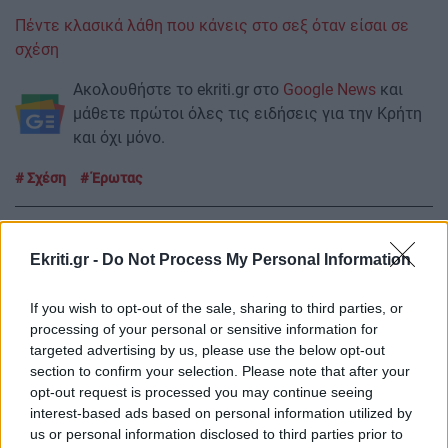
Πέντε κλασικά λάθη που κάνεις στο σεξ όταν είσαι σε
σχέση
Ακολουθήστε το ekriti.gr στο
Google News
και
μάθετε πρώτοι όλες τις ειδήσεις για την Κρήτη
και όχι μόνο.
Σχέση
Έρωτας
Ekriti.gr -
Do Not Process My Personal Information
ΡΟΗ ΕΙΔΗΣΕΩΝ
If you wish to opt-out of the sale, sharing to third parties, or
processing of your personal or sensitive information for
targeted advertising by us, please use the below opt-out
ΚΟΣΜΟΣ
07:15
section to confirm your selection. Please note that after your
opt-out request is processed you may continue seeing
Τουρκικές προκλήσεις με 17 παραβιάσεις και
interest-based ads based on personal information utilized by
εικονική αερομαχία σε μία ημέρα
us or personal information disclosed to third parties prior to