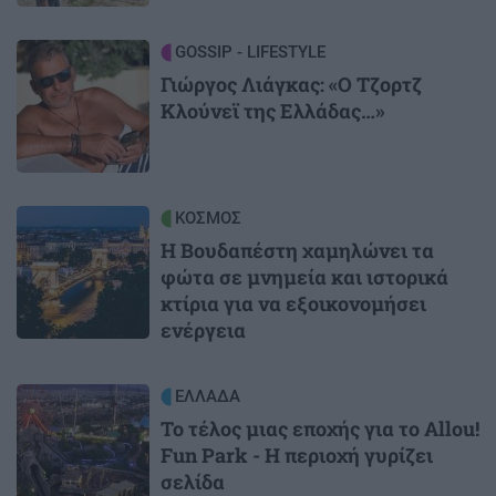
Image
GOSSIP - LIFESTYLE
Γιώργος Λιάγκας: «Ο Τζορτζ
Κλούνεϊ της Ελλάδας…»
Image
ΚΟΣΜΟΣ
Η Βουδαπέστη χαμηλώνει τα
φώτα σε μνημεία και ιστορικά
κτίρια για να εξοικονομήσει
ενέργεια
Image
ΕΛΛΑΔΑ
Το τέλος μιας εποχής για το Allou!
Fun Park - Η περιοχή γυρίζει
σελίδα