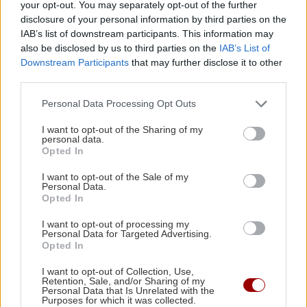
your opt-out. You may separately opt-out of the further
disclosure of your personal information by third parties on the
GOSSIP - LIFESTYLE
07:00
IAB’s list of downstream participants. This information may
Να ταξιδεύει μες στη θάλασσα η ψυχή (φωτο)
also be disclosed by us to third parties on the
IAB’s List of
Downstream Participants
that may further disclose it to other
third parties.
ΣΧΕΣΕΙΣ ΚΑΙ SEX
00:00
Χρήματα και σχέση: Πώς να μιλήσετε χωρίς να
Personal Data Processing Opt Outs
καταλήξετε σε καβγά
I want to opt-out of the Sharing of my
personal data.
Opted In
GOSSIP - LIFESTYLE
23:00
I want to opt-out of the Sale of my
Η Μπάρμπρα Στρέιζαντ υπογράφει το πρώτο
Personal Data.
Όλες οι ειδήσεις
της παιδικό βιβλίο
Opted In
I want to opt-out of processing my
Personal Data for Targeted Advertising.
ΑΘΛΗΤΙΚΑ
22:49
Opted In
Europa League: Η Άντερλεχτ νίκησε 1-0 τον
I want to opt-out of Collection, Use,
ΠΑΟΚ στην Τούμπα κι όλα θα κριθούν στις
Retention, Sale, and/or Sharing of my
Βρυξέλλες
Personal Data that Is Unrelated with the
Purposes for which it was collected.