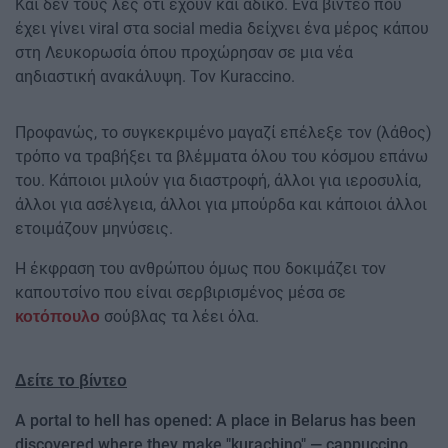
Και δεν τους λες ότι έχουν και άδικο. Ένα βίντεο που
έχει γίνει viral στα social media δείχνει ένα μέρος κάπου
στη Λευκορωσία όπου προχώρησαν σε μια νέα
αηδιαστική ανακάλυψη. Τον Kuraccino.
Προφανώς, το συγκεκριμένο μαγαζί επέλεξε τον (λάθος)
τρόπο να τραβήξει τα βλέμματα όλου του κόσμου επάνω
του. Κάποιοι μιλούν για διαστροφή, άλλοι για ιεροσυλία,
άλλοι για ασέλγεια, άλλοι για μπούρδα και κάποιοι άλλοι
ετοιμάζουν μηνύσεις.
Η έκφραση του ανθρώπου όμως που δοκιμάζει τον
καπουτσίνο που είναι σερβιρισμένος μέσα σε
σούβλας τα λέει όλα.
κοτόπουλο
Δείτε το βίντεο
A portal to hell has opened: A place in Belarus has been
discovered where they make "kurachino" — cappuccino