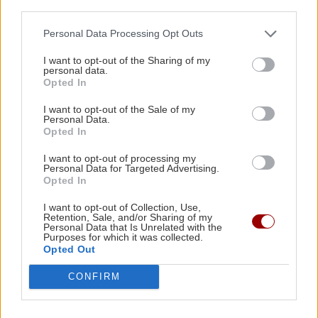
χωρίς να καταλήξετε σε καβγά
third parties.
ΠΕΡΙΕΡΓΑ - ΠΑΡΑΞΕΝΑ
22:14
Βέλγιο: Ζει σε πλωτό σπίτι 23 μέτρων εδώ και
Personal Data Processing Opt Outs
χρόνια
I want to opt-out of the Sharing of my
personal data.
Opted In
GOSSIP - LIFESTYLE
22:00
Γιώργος Λιάγκας: «Ο Τζορτζ Κλούνεϊ της
GOSSIP - LIFESTYLE
I want to opt-out of the Sale of my
Personal Data.
Ελλάδας…»
Opted In
Η Μπάρμπρα Στρέιζαντ υπογράφει το
πρώτο της παιδικό βιβλίο
I want to opt-out of processing my
ΚΟΣΜΟΣ
21:52
Personal Data for Targeted Advertising.
Opted In
Η Βουδαπέστη χαμηλώνει τα φώτα σε μνημεία
και ιστορικά κτίρια για να εξοικονομήσει
I want to opt-out of Collection, Use,
Retention, Sale, and/or Sharing of my
ενέργεια
Personal Data that Is Unrelated with the
Purposes for which it was collected.
Opted Out
ΑΘΛΗΤΙΚΑ
ΕΛΛΑΔΑ
21:43
CONFIRM
Το τέλος μιας εποχής για το Allou! Fun Park - Η
Europa League: Η Άντερλεχτ νίκησε 1-
0 τον ΠΑΟΚ στην Τούμπα κι όλα θα
περιοχή γυρίζει σελίδα
κριθούν στις Βρυξέλλες