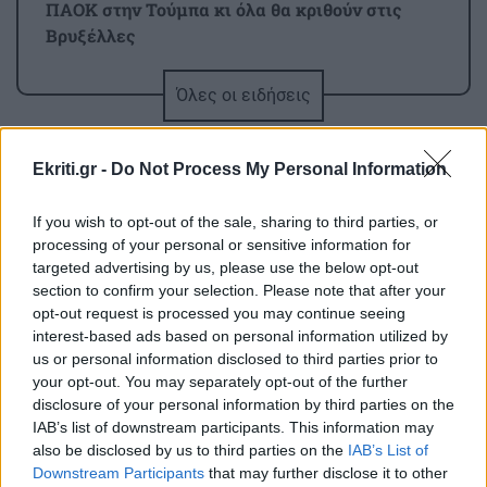
ΠΑΟΚ στην Τούμπα κι όλα θα κριθούν στις
Βρυξέλλες
Όλες οι ειδήσεις
ΑΘΛΗΤΙΚΑ
22:25
ΠΟΑ: Ανακοίνωσε την απόκτηση τριών Ιταλών
ποδοσφαιριστών
Ekriti.gr -
Do Not Process My Personal Information
If you wish to opt-out of the sale, sharing to third parties, or
ΑΘΛΗΤΙΚΑ
22:25
processing of your personal or sensitive information for
UEFA: «Το μποϊκοτάζ στις διοργανώσεις της
targeted advertising by us, please use the below opt-out
FIFA παραμένει σε ισχύ»
section to confirm your selection. Please note that after your
ΠΕΡΙΣΣΟΤΕΡΑ
opt-out request is processed you may continue seeing
interest-based ads based on personal information utilized by
ΑΘΛΗΤΙΚΑ
22:19
us or personal information disclosed to third parties prior to
Europa League: Η ΤΣΣΚΑ Σόφιας διέλυσε 3-0
your opt-out. You may separately opt-out of the further
την Μακάμπι Τελ Αβίβ και ετοιμάζεται για
disclosure of your personal information by third parties on the
ΣΧΕΣΕΙΣ ΚΑΙ SEX
IAB’s list of downstream participants. This information may
ΟΦΗ (βίντεο)
also be disclosed by us to third parties on the
IAB’s List of
Χρήματα και σχέση: Πώς να μιλήσετε
Downstream Participants
that may further disclose it to other