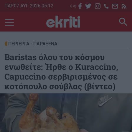
Skip
ΠΑΡ.07 ΑΥΓ 2026 05:12
to
main
content
ΠΕΡΙΕΡΓΑ - ΠΑΡΑΞΕΝΑ
Baristas όλου του κόσμου
ενωθείτε: Ήρθε ο Kuraccino,
Capuccino σερβιρισμένος σε
κοτόπουλο σούβλας (βίντεο)