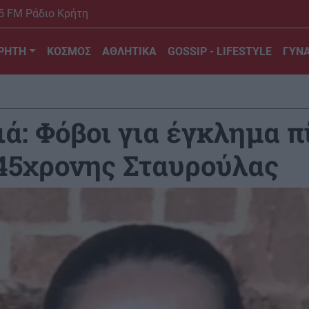
5 FM Ράδιο Κρήτη
ΡΗΤΗ
ΚΟΣΜΟΣ
ΑΘΛΗΤΙΚΑ
GOSSIP - LIFESTYLE
ΓΥΝΑ
ιά: Φόβοι για έγκλημα π
45χρονης Σταυρούλας