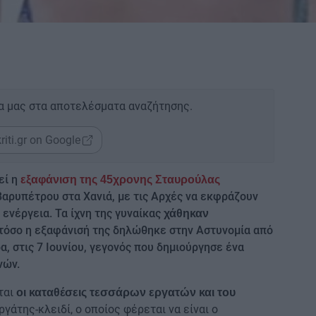
α μας στα αποτελέσματα αναζήτησης.
riti.gr on Google
εί η
εξαφάνιση της 45χρονης Σταυρούλας
 Βαρυπέτρου στα Χανιά, με τις Αρχές να εκφράζουν
ενέργεια. Τα ίχνη της γυναίκας
χάθηκαν
τόσο η εξαφάνισή της δηλώθηκε στην Αστυνομία από
, στις 7 Ιουνίου, γεγονός που δημιούργησε ένα
νών.
ται
οι καταθέσεις τεσσάρων εργατών και του
γάτης-κλειδί, ο οποίος φέρεται να είναι ο