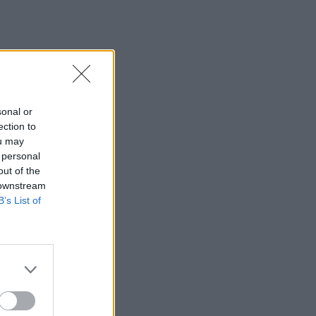
sonal or
ection to
ou may
 personal
out of the
 downstream
B’s List of