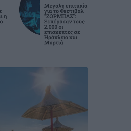
Μεγάλη επιτυχία
:
για το Φεστιβάλ
ι η
"ΖΟΡΜΠΑΣ":
έο
Ξεπέρασαν τους
2.000 οι
επισκέπτες σε
Ηράκλειο και
Μυρτιά