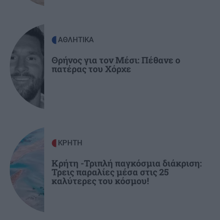
ΠΟΛΙΤΙΚΗ
19:23
Τσουκαλάς: Επικίνδυνο κοκτέιλ για τα εθνικά
συμφέροντα η υποχωρητικότητα της
ΑΘΛΗΤΙΚΑ
κυβέρνησης
Θρήνος για τον Μέσι: Πέθανε ο
πατέρας του Χόρχε
ΕΛΛΑΔΑ
19:11
Εγκλωβισμένοι στην "κόλαση" της
Αττικοβοιωτίας: Η ολονύχτια μάχη της
διάσωσης (βίντεο)
ΚΡΗΤΗ
GOSSIP - LIFESTYLE
19:00
Λασκαράκη: Διακοπές στο Ρέθυμνο της Κρήτης
Κρήτη -Τριπλή παγκόσμια διάκριση:
Τρεις παραλίες μέσα στις 25
καλύτερες του κόσμου!