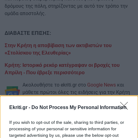
δρόμους της πόλη, στηρίζοντας με αυτό τον τρόπο την
ομάδα αποστολής.
ΔΙΑΒΑΣΤΕ ΕΠΙΣΗΣ:
Στην Κρήτη η αποβίβαση των ακτιβιστών του
«Στολίσκου της Ελευθερίας»
Κρήτη: Ιστορικό ρεκόρ κατέγραψαν οι βροχές του
Απρίλη - Που έβρεξε περισσότερο
Ακολουθήστε το ekriti.gr στο
Google News
και
μάθετε πρώτοι όλες τις ειδήσεις για την Κρήτη
και όχι μόνο.
Ekriti.gr -
Do Not Process My Personal Information
Αποστολή
Γαζα
Κρητη
If you wish to opt-out of the sale, sharing to third parties, or
processing of your personal or sensitive information for
targeted advertising by us, please use the below opt-out