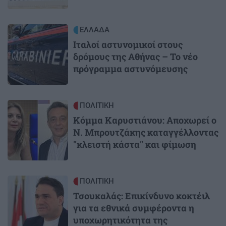
Image
ΕΛΛΑΔΑ
Ιταλοί αστυνομικοί στους
δρόμους της Αθήνας – Το νέο
πρόγραμμα αστυνόμευσης
Image
ΠΟΛΙΤΙΚΗ
Κόμμα Καρυστιάνου: Αποχωρεί ο
Ν. Μπρουτζάκης καταγγέλλοντας
"κλειστή κάστα" και φίμωση
Image
ΠΟΛΙΤΙΚΗ
Τσουκαλάς: Επικίνδυνο κοκτέιλ
για τα εθνικά συμφέροντα η
υποχωρητικότητα της