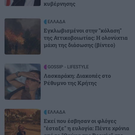
κυβέρνησης
Image
ΕΛΛΑΔΑ
Εγκλωβισμένοι στην "κόλαση"
της Αττικοβοιωτίας: Η ολονύχτια
μάχη της διάσωσης (βίντεο)
Image
GOSSIP - LIFESTYLE
Λασκαράκη: Διακοπές στο
Ρέθυμνο της Κρήτης
Image
ΕΛΛΑΔΑ
Εκεί που έσβησαν οι φλόγες
"έσταξε" η ευλογία: Πέντε χρόνια