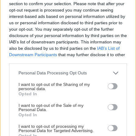
section to confirm your selection. Please note that after your
opt-out request is processed you may continue seeing
ΡΟΗ ΕΙΔΗΣΕΩΝ
interest-based ads based on personal information utilized by
us or personal information disclosed to third parties prior to
your opt-out. You may separately opt-out of the further
ΕΛΛΑΔΑ
20:24
disclosure of your personal information by third parties on the
Χαλκιδική: 8χρονος τραυματίστηκε χτυπώντας
IAB’s list of downstream participants. This information may
το κεφάλι του σε πέτρα μετά από βουτιά
also be disclosed by us to third parties on the
IAB’s List of
Downstream Participants
that may further disclose it to other
third parties.
ΑΘΛΗΤΙΚΑ
20:22
Personal Data Processing Opt Outs
Θρήνος για τον Μέσι: Πέθανε ο πατέρας του
Χόρχε
I want to opt-out of the Sharing of my
personal data.
Opted In
ΚΡΗΤΗ
20:12
I want to opt-out of the Sale of my
Κρήτη -Τριπλή παγκόσμια διάκριση: Τρεις
Personal Data.
Opted In
παραλίες μέσα στις 25 καλύτερες του κόσμου!
I want to opt-out of processing my
Personal Data for Targeted Advertising.
GOSSIP - LIFESTYLE
20:00
Opted In