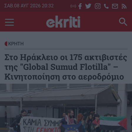
Skip
ΣΑΒ.08 ΑΥΓ 2026 20:32
to
main
content
ΚΡΗΤΗ
Στο Ηράκλειο οι 175 ακτιβιστές
της "Global Sumud Flotilla" –
Κινητοποίηση στο αεροδρόμιο