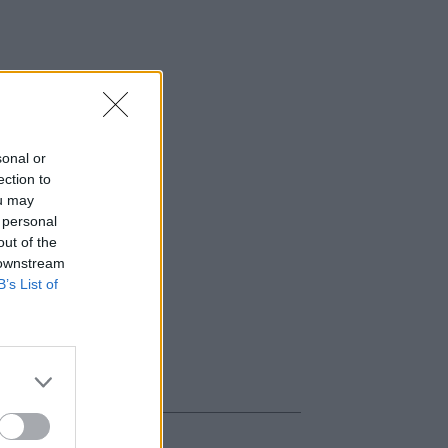
sonal or
ection to
ou may
 personal
out of the
 downstream
B’s List of