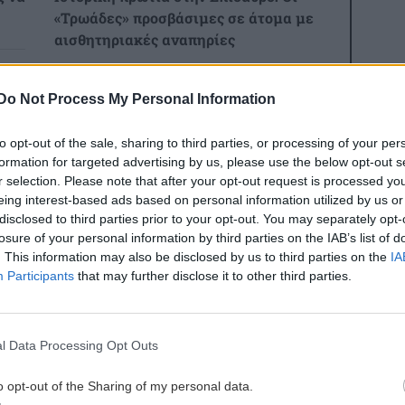
«Τρωάδες» προσβάσιμες σε άτομα με
αισθητηριακές αναπηρίες
2:32
ΚΡΗΤΗ
20:48
ι
Do Not Process My Personal Information
3,3 εκατ. ευρώ για το στεγαστικό
επίδομα σε περισσότερους από 1.600
to opt-out of the sale, sharing to third parties, or processing of your per
φοιτητές του Πανεπιστημίου Κρήτης
formation for targeted advertising by us, please use the below opt-out s
r selection. Please note that after your opt-out request is processed y
2:21
eing interest-based ads based on personal information utilized by us or
disclosed to third parties prior to your opt-out. You may separately opt-
ΕΛΛΑΔΑ
20:44
 να
losure of your personal information by third parties on the IAB’s list of
«Στέρεψε» η αγορά από πινακίδες
. This information may also be disclosed by us to third parties on the
IA
κυκλοφορίας: Χιλιάδες αυτοκίνητα
Participants
that may further disclose it to other third parties.
παραμένουν αταξινόμητα
2:11
ες οι ειδήσεις
ΚΡΗΤΗ
20:39
l Data Processing Opt Outs
Κρήτη: Κινητοποίηση της
o opt-out of the Sharing of my personal data.
Πυροσβεστικής στη Σητεία –