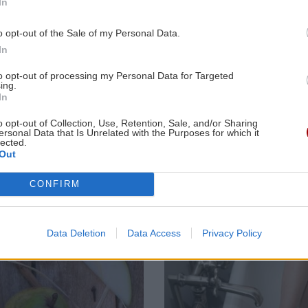
In
Πυρκαγιά κοντά σε εγκαταστάσεις
ανεμογεννητριών
1:53
o opt-out of the Sale of my Personal Data.
In
ΚΟΣΜΟΣ
20:33
χο
ΕΠΙΣΤΗΜΗ
ΣΠΙΤΙ
to opt-out of processing my Personal Data for Targeted
Η Ισπανία απειλεί με αντίποινα κατά
ing.
Έφτιαξε ηλιακό
Κατσαρίδα στ
In
της Ιταλίας στον απόηχο της επιβολής
γιοτ με $20.000
σπίτι - Πότε
των συνοριακών ελέγχων
και διένυσε 3.000
πρέπει να
o opt-out of Collection, Use, Retention, Sale, and/or Sharing
1:42
ναυτικά μίλια
ανησυχήσουμ
ersonal Data that Is Unrelated with the Purposes for which it
lected.
χωρίς στάλα
Out
καυσίμου!
BUSINESS
20:24
ύν
Με τη MINOAN LINES, το ταξίδι έχει
CONFIRM
γεύση — και τιμές που εκπλήσσουν
1:35
Data Deletion
Data Access
Privacy Policy
ΕΛΛΑΔΑ
20:22
Κολυδάς: Η χαρουπιά ως βασικό είδος
Image
αποκατάστασης των οικοσυστημάτων
μετά τις φωτιές
1:25