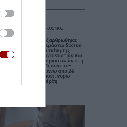
ΚΟΣΜΟΣ
ο
Εξαρθρώθηκε
τεράστιο δίκτυο
διακίνησης
ε
μεταναστών και
ναρκωτικών στη
Μεσόγειο –
Πάνω από 24
εκατ. ευρώ
κέρδη