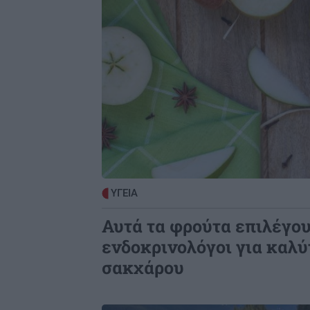
Ιταλία: Τα ελαιοτριβεία ενώνονται 
αντιμετωπίσουν την κρίση
ΟΜΟΡΦΙΑ
2
Ρωσικό πεντικιούρ: Χωρίς σταγόνα
νερό - Η άνυδρη μέθοδος που κάνει
πέλματα βελούδινα (χωρίς ξύστρες
πόνο)
GOSSIP - LIFESTYLE
2
ΥΓΕΙΑ
Η Ελένη Βουλγαράκη διαψεύδει το
χωρισμό της με τον Φώτη Ιωαννίδη
Αυτά τα φρούτα επιλέγου
ενδοκρινολόγοι για καλύ
σακχάρου