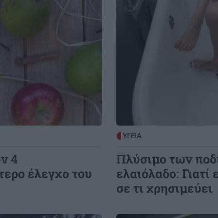
να
GOSSIP - LIFESTYLE
20:00
Ο Γιάννης Τσιμιτσέλης φέρνει την
απόλυτη ανατροπή με το «The Quiz
1:14
With Balls» στον ΣΚΑΪ
 τα
ΚΡΗΤΗ
19:55
 και
Ηράκλειο: Σοβαρή καταγγελία -
Τουρίστας φέρεται να ζήτησε «τιμή»
για ανήλικη
1:00
ΥΓΕΙΑ
ν
ΚΡΗΤΗ
19:50
ν 4
Πλύσιμο των ποδι
Ηράκλειο: Συνεχίζονται οι
τερο έλεγχο του
ελαιόλαδο: Γιατί 
ασφαλτοστρώσεις σε Ικάρου και
σε τι χρησιμεύει
Νάθενα – Σε εξέλιξη τα έργα στα
Καμίνια