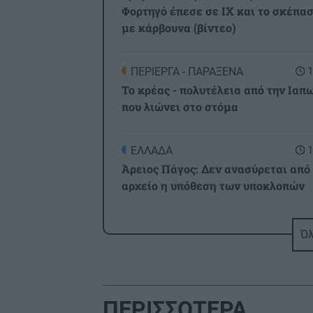
Φορτηγό έπεσε σε IX και το σκέπα
με κάρβουνα (βίντεο)
ΠΕΡΙΕΡΓΑ - ΠΑΡΑΞΕΝΑ
1
Το κρέας - πολυτέλεια από την Ιαπ
που λιώνει στο στόμα
ΕΛΛΑΔΑ
1
Άρειος Πάγος: Δεν ανασύρεται από
αρχείο η υπόθεση των υποκλοπών
GOSSIP - LIFESTYLE
1
Όλ
Τατιάνα Στεφανίδου: Διακοπές στο
Ιόνιο με τον Νίκο Ευαγγελάτο και 
γιο τους
ΠΕΡΙΣΣΟΤΕΡΑ