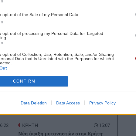
In
 χωρίς κουβούκλιο, καθώς και επαγγελματιών
o opt-out of the Sale of my Personal Data.
In
to opt-out of processing my Personal Data for Targeted
ing.
α σεξουαλικώς μεταδιδόμενα νοσήματα
In
τρο οι ποσότητες νερού από το φράγμα Αποσελέμη
o opt-out of Collection, Use, Retention, Sale, and/or Sharing
ersonal Data that Is Unrelated with the Purposes for which it
gle News
και μάθετε πρώτοι όλες τις ειδήσεις για
lected.
Out
CONFIRM
Data Deletion
Data Access
Privacy Policy
 ΕΙΔΗΣΕΩΝ
6:22
ΚΡΗΤΗ
15:07
Νέα άφιξη μεταναστών στην Κρήτη: