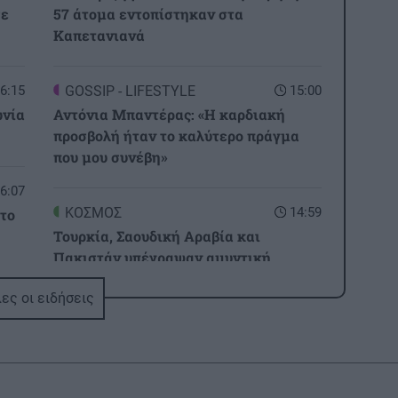
σε
57 άτομα εντοπίστηκαν στα
Καπετανιανά
6:15
GOSSIP - LIFESTYLE
15:00
ωνία
Αντόνια Μπαντέρας: «Η καρδιακή
προσβολή ήταν το καλύτερο πράγμα
που μου συνέβη»
6:07
ΚΟΣΜΟΣ
14:59
 το
Τουρκία, Σαουδική Αραβία και
Πακιστάν υπέγραψαν αμυντική
συμφωνία – Τι προβλέπει
6:00
ες οι ειδήσεις
ΠΟΛΙΤΙΚΗ
14:57
τον
Στις 9 Σεπτεμβρίου ο Τσίπρας στη ΔΕΘ,
στις 2 θα παρουσιάσει το οικονομικό