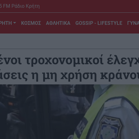
5 FM Ράδιο Κρήτη
ΡΗΤΗ
ΚΟΣΜΟΣ
ΑΘΛΗΤΙΚΑ
GOSSIP - LIFESTYLE
ΓΥΝΑ
ένοι τροχονομικοί έλεγ
άσεις η μη χρήση κράνο