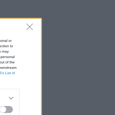
sonal or
ection to
ou may
 personal
out of the
 downstream
B’s List of