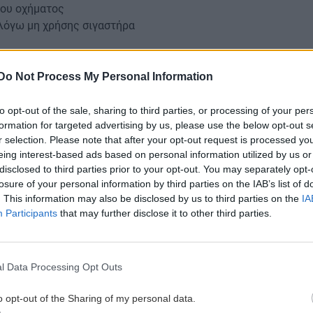
ίου οχήματος
λόγω μη χρήσης σιγαστήρα
 αφαιρέθηκαν σχετικά έγγραφα και στοιχεία
Do Not Process My Personal Information
to opt-out of the sale, sharing to third parties, or processing of your per
formation for targeted advertising by us, please use the below opt-out s
ύθυνση Κρήτης μέσω των Υπηρεσιών Τροχαίας
r selection. Please note that after your opt-out request is processed y
γματοποιεί ολοκληρωμένα σχέδια τροχονομικής
eing interest-based ads based on personal information utilized by us or
ιακές δράσεις σε όλη την
disclosed to third parties prior to your opt-out. You may separately opt-
losure of your personal information by third parties on the IAB’s list of
 τροχαίων ατυχημάτων και τη διασφάλιση υψηλού
. This information may also be disclosed by us to third parties on the
IA
Participants
that may further disclose it to other third parties.
υλίου έχει τεθεί σε εφαρμογή η πανελλαδική δραση
οχή στη μη χρήση κράνους» που αφορά στην
l Data Processing Opt Outs
επικράτεια και εντάσσεται στο πλαίσιο ενός
ς Αστυνόμευσης του Αρχηγείου της Ελληνικής
o opt-out of the Sharing of my personal data.
ν αναβατών μοτοποδηλάτων, μοτοσικλετών,