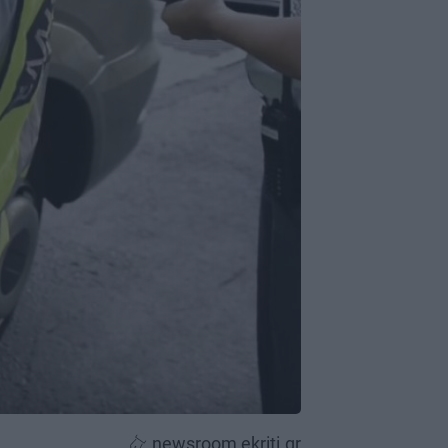
newsroom ekriti.gr